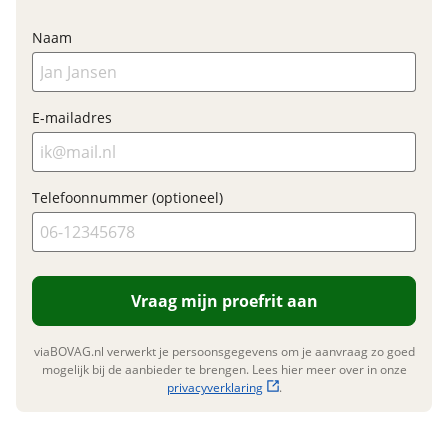
toepassing
Fabrieksgarantie
Naam
Ja
E-mailadres
Telefoonnummer (optioneel)
Vraag mijn proefrit aan
viaBOVAG.nl verwerkt je persoonsgegevens om je aanvraag zo goed
mogelijk bij de aanbieder te brengen. Lees hier meer over in onze
privacyverklaring
.