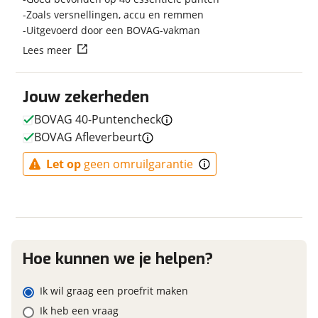
Zoals versnellingen, accu en remmen
Uitgevoerd door een BOVAG-vakman
E-bike
Vraag mijn reservering aan
Lees meer
Elektrisch?
Niet elektrisch
viaBOVAG.nl verwerkt je persoonsgegevens om je aanvraag zo
Jouw zekerheden
goed mogelijk bij de aanbieder te brengen. Lees hier meer
over in onze
privacyverklaring
.
BOVAG 40-Puntencheck
BOVAG Afleverbeurt
Financieel
Prijs
€ 4.199,-
Let op
geen omruilgarantie
BTW/marge
BTW
Bijtellingspercentage
7 %
Nieuwprijs
€ 4.199,-
Hoe kunnen we je helpen?
Garanties
Ik wil graag een proefrit maken
Ik heb een vraag
BOVAG Garantie
Fabrieksgarantie van