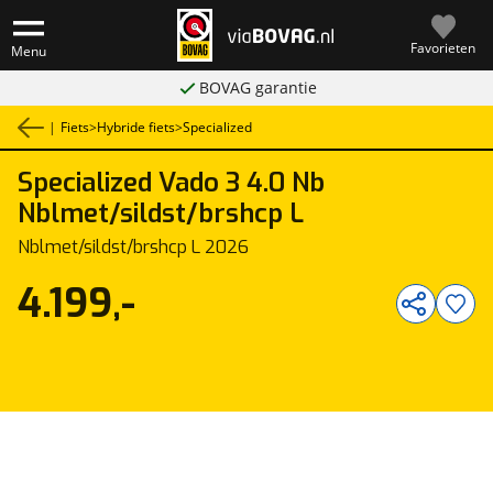
Favorieten
Menu
BOVAG garantie
|
Fiets
>
Hybride fiets
>
Specialized
Specialized
Vado 3 4.0 Nb
1
/
1
Nblmet/sildst/brshcp L
Nblmet/sildst/brshcp L 2026
4.199,-