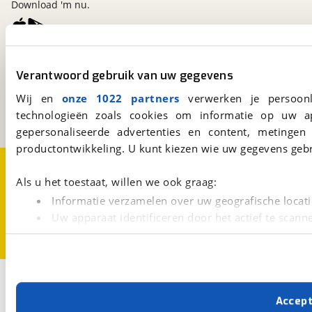
Download 'm nu.
viaBOVAG.nl
Verantwoord gebruik van uw gegevens
Kosterijland
15
3981 AJ
Bunnik
Wij en
onze 1022 partners
verwerken je persoonl
Een initiatief van
technologieën zoals cookies om informatie op uw a
BOVAG
gepersonaliseerde advertenties en content, metingen
productontwikkeling. U kunt kiezen wie uw gegevens gebr
Over viaBOVAG.nl
Disclaimer- en Privacyverklaring
Cookievoorkeuren
Vacatures
Als u het toestaat, willen we ook graag:
Informatie verzamelen over uw geografische locati
Uw apparaat identificeren door het actief te scann
Lees meer over hoe uw persoonlijke gegevens worden ve
U kunt uw toestemming op elk moment wijzigen of intrekk
Met cookies en vergelijkbare technieken zorgen we voor 
Accep
cookies zorgen ervoor dat de website goed werkt. Ook g