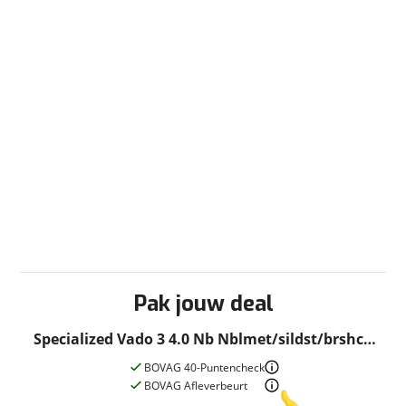
Pak jouw deal
Specialized Vado 3 4.0 Nb Nblmet/sildst/brshcp
L Nblmet/sildst/brshcp L 2026
BOVAG 40-Puntencheck
BOVAG Afleverbeurt