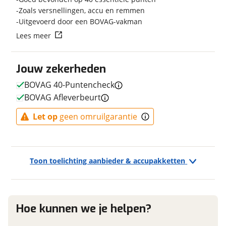
Zoals versnellingen, accu en remmen
Uitgevoerd door een BOVAG-vakman
Vraag mijn reservering aan
Lees meer
E-bike
Elektrisch?
Ja, E-bike
viaBOVAG.nl verwerkt je persoonsgegevens om je aanvraag zo
Jouw zekerheden
goed mogelijk bij de aanbieder te brengen. Lees hier meer
over in onze
privacyverklaring
.
BOVAG 40-Puntencheck
BOVAG Afleverbeurt
Financieel
Let op
geen omruilgarantie
Prijs
€ 7.999,-
BTW/marge
BTW
Bijtellingspercentage
7 %
Toon toelichting aanbieder & accupakketten
Nieuwprijs
€ 7.999,-
Hoe kunnen we je helpen?
Garanties