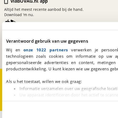
viaBOVAG.nl app
Altijd het meest recente aanbod bij de hand.
Download 'm nu.
viaBOVAG.nl
Verantwoord gebruik van uw gegevens
Kosterijland
15
3981 AJ
Bunnik
Wij en
onze 1022 partners
verwerken je persoonl
Een initiatief van
technologieën zoals cookies om informatie op uw a
BOVAG
gepersonaliseerde advertenties en content, metingen
productontwikkeling. U kunt kiezen wie uw gegevens gebr
Over viaBOVAG.nl
Disclaimer- en Privacyverklaring
Cookievoorkeuren
Vacatures
Als u het toestaat, willen we ook graag:
Informatie verzamelen over uw geografische locati
Uw apparaat identificeren door het actief te scann
Lees meer over hoe uw persoonlijke gegevens worden ve
U kunt uw toestemming op elk moment wijzigen of intrekk