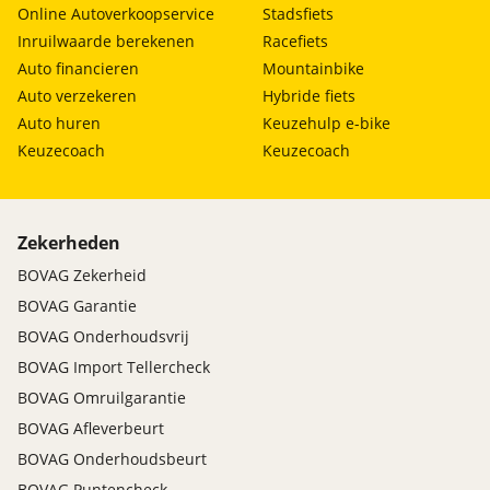
Online Autoverkoopservice
Stadsfiets
Inruilwaarde berekenen
Racefiets
Auto financieren
Mountainbike
Auto verzekeren
Hybride fiets
Auto huren
Keuzehulp e-bike
Keuzecoach
Keuzecoach
Zekerheden
BOVAG Zekerheid
BOVAG Garantie
BOVAG Onderhoudsvrij
BOVAG Import Tellercheck
BOVAG Omruilgarantie
BOVAG Afleverbeurt
BOVAG Onderhoudsbeurt
BOVAG Puntencheck