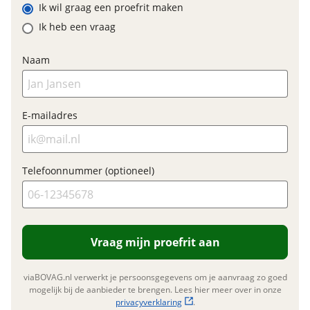
BOVAG Garantie
Ik wil graag een proefrit maken
Fabrieksgarantie van
toepassing
Ik heb een vraag
Nieuwe accu
Fabrieksgarantie
Ja
Inbegrepen
Naam
Meerprijs
:
€ 0,-
E-mailadres
Wat is een nieuwe accu?
Telefoonnummer (optioneel)
Vraag mijn proefrit aan
viaBOVAG.nl verwerkt je persoonsgegevens om je aanvraag zo goed
mogelijk bij de aanbieder te brengen. Lees hier meer over in onze
privacyverklaring
.