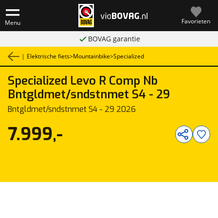
Favorieten
Menu
BOVAG garantie
|
Elektrische fiets
>
Mountainbike
>
Specialized
Specialized
Levo R Comp Nb
1
/
2
Bntgldmet/sndstnmet S4 - 29
Bntgldmet/sndstnmet S4 - 29 2026
7.999,-