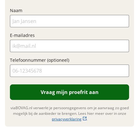
Elektrisch?
Ja, E-bike
Nieuwe accu
Naam
Inbegrepen
Financieel
Meerprijs
:
E-mailadres
€ 0,-
Prijs
€ 2.624,-
BTW/marge
BTW
Wat is een nieuwe accu?
Telefoonnummer (optioneel)
Bijtellingspercentage
7 %
Nieuwprijs
€ 2.624,-
Vraag mijn proefrit aan
Garanties
viaBOVAG.nl verwerkt je persoonsgegevens om je aanvraag zo goed
BOVAG Garantie
Fabrieksgarantie van
mogelijk bij de aanbieder te brengen. Lees hier meer over in onze
toepassing
privacyverklaring
.
Fabrieksgarantie
Ja