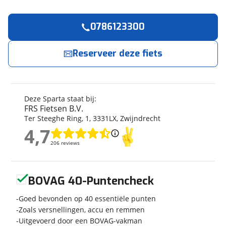
0786123300
Reserveer
nu!
Algemeen
Merk
Sparta
Reserveer deze fiets
FRS Fietsen B.V.
neemt snel contact met je op.
Model
A-Lane Energy 2026
Modeljaar
2026
Jouw contactgegevens
Soort fiets
Stadsfiets
Deze Sparta staat bij:
Naam
Frametype
Dames
FRS Fietsen B.V.
Ter Steeghe Ring
,
1
,
3331LX
,
Zwijndrecht
Framehoogte
51 cm
4,7
Wielmaat
28 inch
4,7
E-mailadres
206 reviews
206 reviews
Nieuw of occasion
Nieuw
Geen reviews gevonden
BOVAG 40-Puntencheck
Telefoonnummer (optioneel)
Techniek
Goed bevonden op 40 essentiële punten
Zoals versnellingen, accu en remmen
Transmissie
Naaf
Uitgevoerd door een BOVAG-vakman
Aantal versnellingen
7