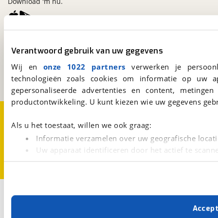
Download 'm nu.
viaBOVAG.nl
Verantwoord gebruik van uw gegevens
Kosterijland
15
3981 AJ
Bunnik
Wij en
onze 1022 partners
verwerken je persoonl
Een initiatief van
technologieën zoals cookies om informatie op uw a
BOVAG
gepersonaliseerde advertenties en content, metingen
productontwikkeling. U kunt kiezen wie uw gegevens gebr
Over viaBOVAG.nl
Disclaimer- en Privacyverklaring
Cookievoorkeuren
Vacatures
Als u het toestaat, willen we ook graag:
Informatie verzamelen over uw geografische locati
Uw apparaat identificeren door het actief te scann
Lees meer over hoe uw persoonlijke gegevens worden ve
U kunt uw toestemming op elk moment wijzigen of intrekk
Met cookies en vergelijkbare technieken zorgen we voor 
Accep
cookies zorgen ervoor dat de website goed werkt. Ook g