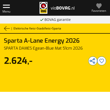
Favorieten
Menu
BOVAG garantie
|
Elektrische fiets
>
Stadsfiets
>
Sparta
Sparta
A-Lane Energy 2026
1
/
3
SPARTA DAMES Egean-Blue Mat 51cm 2026
2.624,-