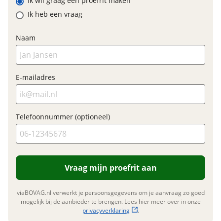
Ik wil graag een proefrit maken
Prijs
€ 5.089,-
Ik heb een vraag
BTW/marge
BTW
Bijtellingspercentage
7 %
Naam
Nieuwprijs
€ 5.089,-
Nieuwe accu
E-mailadres
Inbegrepen
Garanties
Meerprijs
:
BOVAG Garantie
Fabrieksgarantie van
€ 0,-
Telefoonnummer (optioneel)
toepassing
Wat is een nieuwe accu?
Fabrieksgarantie
Ja
Vraag mijn proefrit aan
viaBOVAG.nl verwerkt je persoonsgegevens om je aanvraag zo goed
mogelijk bij de aanbieder te brengen. Lees hier meer over in onze
privacyverklaring
.