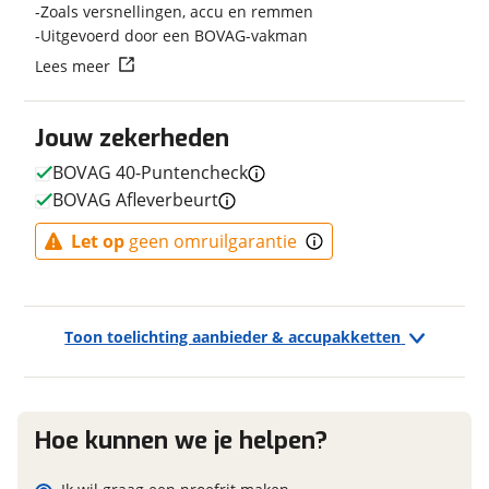
Zoals versnellingen, accu en remmen
Gewicht
30 kg
Uitgevoerd door een BOVAG-vakman
Kleur
Zilver
Vraag mijn reservering aan
Lees meer
Fabriekskleur
Slate Grey
Merk remsysteem voor
MAGURA
viaBOVAG.nl verwerkt je persoonsgegevens om je aanvraag zo
Jouw zekerheden
goed mogelijk bij de aanbieder te brengen. Lees hier meer
Model remsysteem voor
MT4, disc brake
over in onze
privacyverklaring
.
Merk primair remsysteem
UNKNOWN
BOVAG 40-Puntencheck
achter
BOVAG Afleverbeurt
Let op
geen omruilgarantie
E-bike
Elektrisch?
Ja, E-bike
Toon toelichting aanbieder & accupakketten
Motormerk
Bosch
Hoe kunnen we je helpen?
Financieel