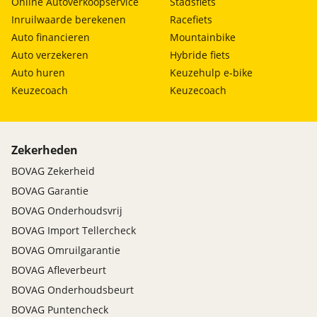
Online Autoverkoopservice
Stadsfiets
Inruilwaarde berekenen
Racefiets
Auto financieren
Mountainbike
Auto verzekeren
Hybride fiets
Auto huren
Keuzehulp e-bike
Keuzecoach
Keuzecoach
Zekerheden
BOVAG Zekerheid
BOVAG Garantie
BOVAG Onderhoudsvrij
BOVAG Import Tellercheck
BOVAG Omruilgarantie
BOVAG Afleverbeurt
BOVAG Onderhoudsbeurt
BOVAG Puntencheck