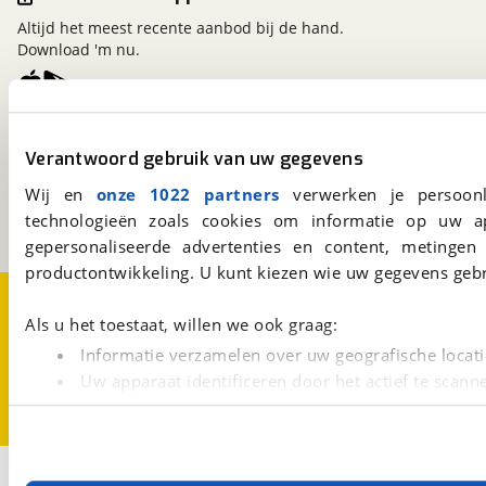
Altijd het meest recente aanbod bij de hand.
Download 'm nu.
viaBOVAG.nl
Verantwoord gebruik van uw gegevens
Kosterijland
15
3981 AJ
Bunnik
Wij en
onze 1022 partners
verwerken je persoonl
Een initiatief van
technologieën zoals cookies om informatie op uw a
BOVAG
gepersonaliseerde advertenties en content, metingen
productontwikkeling. U kunt kiezen wie uw gegevens gebr
Over viaBOVAG.nl
Disclaimer- en Privacyverklaring
Cookievoorkeuren
Vacatures
Als u het toestaat, willen we ook graag:
Informatie verzamelen over uw geografische locati
Uw apparaat identificeren door het actief te scann
Lees meer over hoe uw persoonlijke gegevens worden ve
U kunt uw toestemming op elk moment wijzigen of intrekk