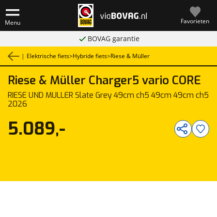
Favorieten
Menu
BOVAG garantie
|
Elektrische fiets
>
Hybride fiets
>
Riese & Müller
Riese & Müller
Charger5 vario CORE
1
/
1
RIESE UND MÜLLER Slate Grey 49cm ch5 49cm 49cm ch5
2026
5.089,-