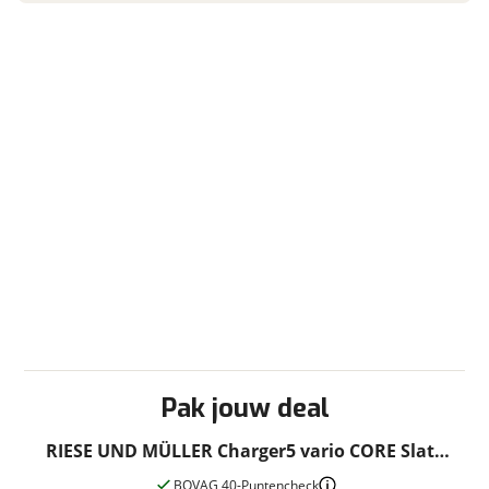
Pak jouw deal
RIESE UND MÜLLER Charger5 vario CORE Slate
Grey 49cm ch5 49cm 49cm ch5 2026
BOVAG 40-Puntencheck