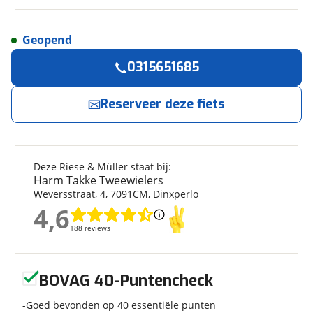
Geopend
Reserveer
nu!
Algemeen
0315651685
Merk
Riese & Müller
Harm Takke Tweewielers
neemt snel contact
met je op.
Model
Charger5 vario CORE
Reserveer deze fiets
Modeljaar
2026
Jouw contactgegevens
Soort fiets
Hybride fiets
Frametype
Unisex
Deze Riese & Müller staat bij:
Naam
Framehoogte
49 cm
Harm Takke Tweewielers
Weversstraat
,
4
,
7091CM
,
Dinxperlo
Nieuw of occasion
Nieuw
4,6
4,6
E-mailadres
188 reviews
188 reviews
Techniek
Geen reviews gevonden
BOVAG 40-Puntencheck
Telefoonnummer (optioneel)
Transmissie
Naaf
Goed bevonden op 40 essentiële punten
Framemateriaal
Aluminium