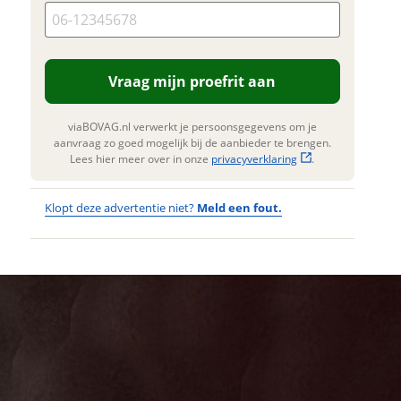
. Lees hier meer over in onze
erstuur mijn vraag
privacyverklaring
.
viaBOVAG.nl verwerkt je
nsgegevens om je aanvraag zo
Vraag mijn proefrit aan
 mogelijk bij de aanbieder te
n. Lees hier meer over in onze
privacyverklaring
.
viaBOVAG.nl verwerkt je persoonsgegevens om je
aanvraag zo goed mogelijk bij de aanbieder te brengen.
Lees hier meer over in onze
privacyverklaring
.
Klopt deze advertentie niet?
Meld een fout.
Wat
Wat is jou
opgevallen?
vervelend
dat je een
Wat klopt er
fout hebt
niet?
ontdekt.