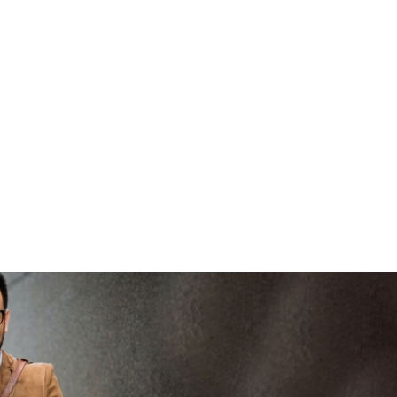
viaBOVAG -
brengen
V
veilig en
vertrouwd
viaBOVAG -
persoo
veilig en
goed
brenge
vertrouwd