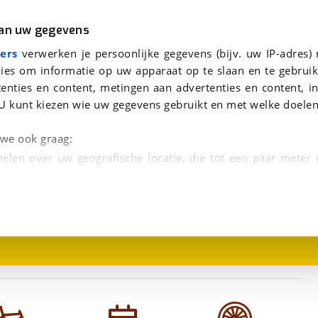
r
Kampeer
van uw gegevens
eantwoorden.
viaBOVAG.nl verwerkt je persoonsgegevens om je aanvraag zo goed mogelijk bij de aanbieder te brengen. Lees hi
ers
verwerken je persoonlijke gegevens (bijv. uw IP-adres)
Müller
ies om informatie op uw apparaat op te slaan en te gebruik
enties en content, metingen aan advertenties en content, in
U kunt kiezen wie uw gegevens gebruikt en met welke doelen
n we ook graag:
elen over uw geografische locatie, die tot een paar meter
1
/
7
entificeren door het actief te scannen op specifieke
 persoonlijke gegevens worden verwerkt en stel uw voo
unt uw toestemming op elk moment wijzigen of in
kbare technieken zorgen we voor een betere en meer persoon
en ervoor dat de website goed werkt. Ook gebruiken we anal