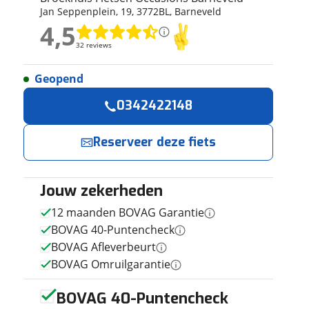
Jan Seppenplein
,
19
,
3772BL
,
Barneveld
ruiken daarvoor
4,5
eme basis. Meer
4,5
lleen functionele
32 reviews
32 reviews
passen via de
Geopend
Geen reviews gevonden
Reserveer
Jouw contactgeg
0342422148
nu!
Naam
Reserveer deze fiets
Ik heb
interesse in
Jouw zekerheden
E-mailadres
Riese &
Müller
12 maanden BOVAG Garantie
Charger
BOVAG 40-Puntencheck
Heren Grijs
Broekhuis
Telefoonnummer (opti
50cm 2022
BOVAG Afleverbeurt
Fietsen
Occasions
BOVAG Omruilgarantie
Barneveld
neemt snel
BOVAG 40-Puntencheck
contact met je