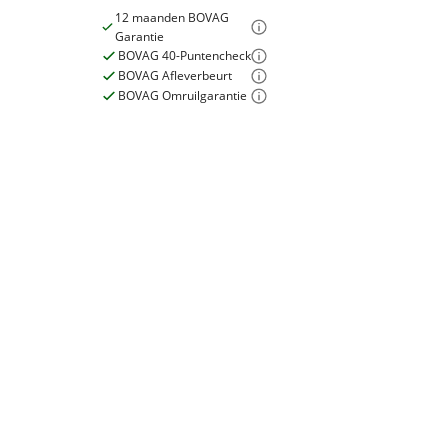
12 maanden BOVAG
Garantie
BOVAG 40-Puntencheck
BOVAG Afleverbeurt
BOVAG Omruilgarantie
E-bike
Elektrisch?
Ja, E-bike
Garanties
BOVAG Garantie
12 maanden