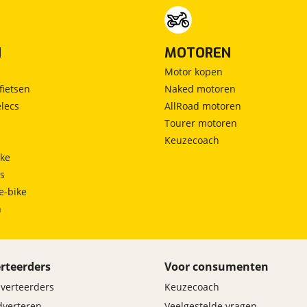
N
MOTOREN
Motor kopen
fietsen
Naked motoren
lecs
AllRoad motoren
Tourer motoren
Keuzecoach
ke
ts
e-bike
h
rteerders
Voor consumenten
dverteerders
Keuzecoach
adverteren
Veelgestelde vragen