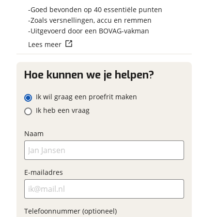
op.
Vraag mijn reser
 contactgegevens
w vraag
Goed bevonden op 40 essentiële punten
aan
Zoals versnellingen, accu en remmen
Uitgevoerd door een BOVAG-vakman
viaBOVAG.nl verwerk
Lees meer
viaBOVAG -
persoonsgegevens om je a
veilig en
goed mogelijk bij de aan
adres
brengen. Lees hier meer o
vertrouwd
Hoe kunnen we je helpen?
privacyverklaring
m
Ik wil graag een proefrit maken
onnummer (optioneel)
Ik heb een vraag
ladres
Naam
raag mijn proefrit
aan
oonnummer (optioneel)
E-mailadres
viaBOVAG.nl verwerkt je
nsgegevens om je aanvraag zo
mogelijk bij de aanbieder te
Telefoonnummer (optioneel)