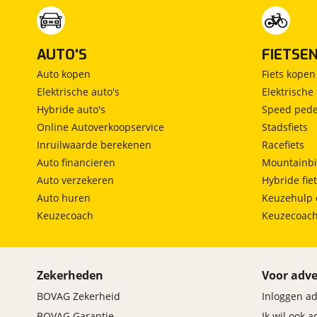
AUTO'S
FIETSE
Auto kopen
Fiets kopen
Elektrische auto's
Elektrische 
Hybride auto's
Speed pede
Online Autoverkoopservice
Stadsfiets
Inruilwaarde berekenen
Racefiets
Auto financieren
Mountainbi
Auto verzekeren
Hybride fie
Auto huren
Keuzehulp 
Keuzecoach
Keuzecoac
Zekerheden
Voor adve
BOVAG Zekerheid
Inloggen a
BOVAG Garantie
Ik wil ook 