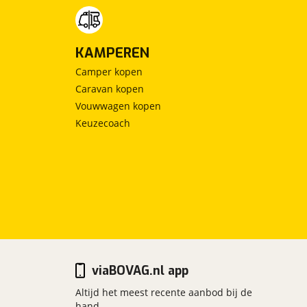
KAMPEREN
Camper kopen
Caravan kopen
Vouwwagen kopen
Keuzecoach
viaBOVAG.nl app
Altijd het meest recente aanbod bij de
hand.