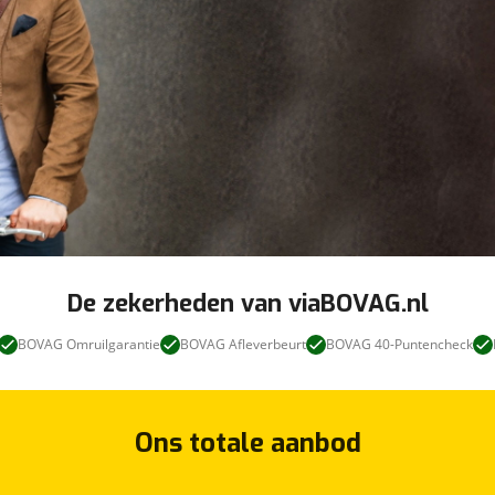
De zekerheden van viaBOVAG.nl
BOVAG Omruilgarantie
BOVAG Afleverbeurt
BOVAG 40-Puntencheck
Ons totale aanbod