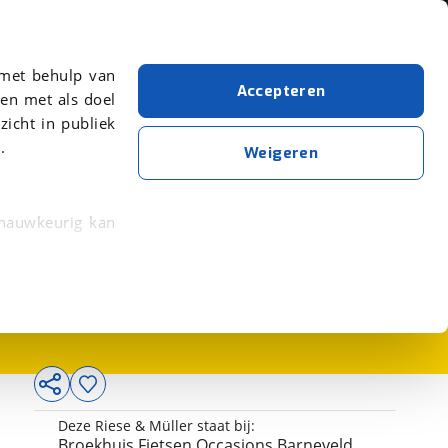
Over viaBOVAG.nl
er meer over in onze
 met behulp van
Accepteren
en met als doel
zicht in publiek
.
Weigeren
 nauwkeurig kan
3.495,-
 eigenschappen
rkeuren in het
trekken in de
lijke ervaring.
Deze Riese & Müller staat bij:
ytische cookies
Broekhuis Fietsen Occasions Barneveld