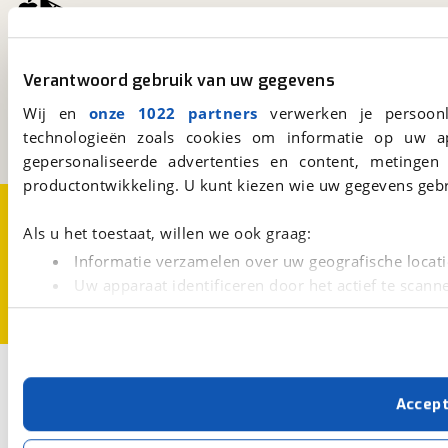
viaBOVAG.nl
Verantwoord gebruik van uw gegevens
Kosterijland
15
3981 AJ
Bunnik
Wij en
onze 1022 partners
verwerken je persoonl
Een initiatief van
technologieën zoals cookies om informatie op uw a
BOVAG
gepersonaliseerde advertenties en content, metingen
productontwikkeling. U kunt kiezen wie uw gegevens gebr
Over viaBOVAG.nl
Disclaimer- en Privacyverklaring
Cookievoorkeuren
Vacatures
Als u het toestaat, willen we ook graag:
Informatie verzamelen over uw geografische locati
Uw apparaat identificeren door het actief te scann
Lees meer over hoe uw persoonlijke gegevens worden ve
U kunt uw toestemming op elk moment wijzigen of intrekk
Met cookies en vergelijkbare technieken zorgen we voor 
Accep
cookies zorgen ervoor dat de website goed werkt. Ook g
verbeteren. We tonen je graag relevante advertenties e