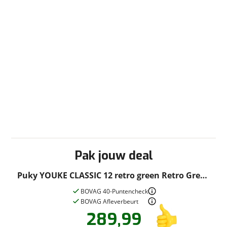
Pak jouw deal
Puky YOUKE CLASSIC 12 retro green Retro Green
2026
BOVAG 40-Puntencheck
BOVAG Afleverbeurt
289,99
Vraag een
Stel een
vraag
proefrit
!