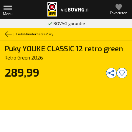
Favorieten
Menu
BOVAG garantie
|
Fiets
>
Kinderfiets
>
Puky
Puky
YOUKE CLASSIC 12 retro green
1
/
1
Retro Green 2026
289,99