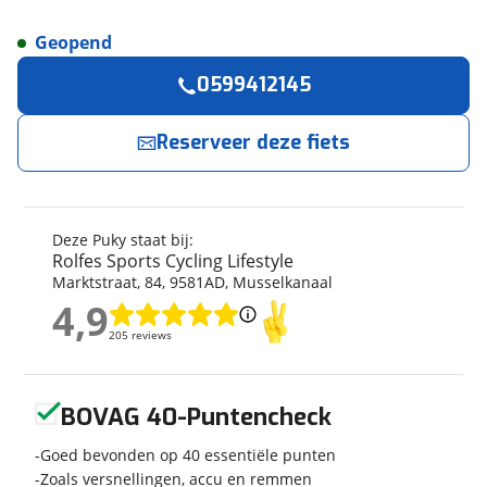
Geopend
Reserveer
nu!
Algemeen
0599412145
Merk
Puky
Rolfes Sports Cycling Lifestyle
neemt snel
contact met je op.
Model
YOUKE CLASSIC 12 retro
Reserveer deze fiets
green
Modeljaar
2026
Jouw contactgegevens
Soort fiets
Kinderfiets
Deze Puky staat bij:
Naam
Frametype
Unisex
Rolfes Sports Cycling Lifestyle
Wielmaat
12 inch
Marktstraat
,
84
,
9581AD
,
Musselkanaal
4,9
Nieuw of occasion
Nieuw
4,9
E-mailadres
205 reviews
205 reviews
Geen reviews gevonden
Techniek
BOVAG 40-Puntencheck
Telefoonnummer (optioneel)
Aantal versnellingen
Geen versnellingen
Goed bevonden op 40 essentiële punten
Framemateriaal
Aluminium
Zoals versnellingen, accu en remmen