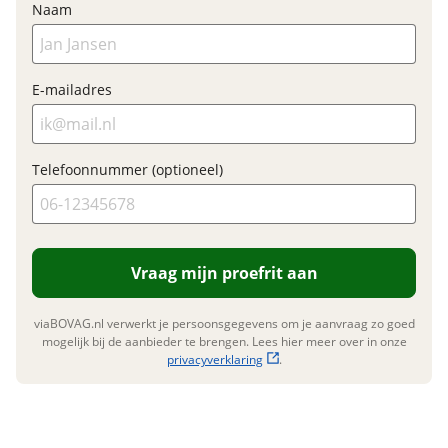
Naam
Garanties
BOVAG Garantie
Fabrieksgarantie van
E-mailadres
toepassing
Fabrieksgarantie
Ja
Telefoonnummer (optioneel)
Vraag mijn proefrit aan
viaBOVAG.nl verwerkt je persoonsgegevens om je aanvraag zo goed
mogelijk bij de aanbieder te brengen. Lees hier meer over in onze
privacyverklaring
.