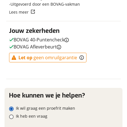
Uitgevoerd door een BOVAG-vakman
Kleur
Groen
Vraag mijn reservering aan
Lees meer
Fabriekskleur
Retro Green
viaBOVAG.nl verwerkt je persoonsgegevens om je aanvraag zo
Jouw zekerheden
goed mogelijk bij de aanbieder te brengen. Lees hier meer
over in onze
privacyverklaring
.
BOVAG 40-Puntencheck
E-bike
BOVAG Afleverbeurt
Elektrisch?
Niet elektrisch
Let op
geen omruilgarantie
Financieel
Prijs
€ 289,99
Hoe kunnen we je helpen?
BTW/marge
BTW
Bijtellingspercentage
7 %
Ik wil graag een proefrit maken
Nieuwprijs
€ 289,99
Ik heb een vraag