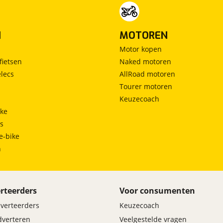
N
MOTOREN
Motor kopen
fietsen
Naked motoren
lecs
AllRoad motoren
Tourer motoren
Keuzecoach
ke
ts
e-bike
h
rteerders
Voor consumenten
dverteerders
Keuzecoach
adverteren
Veelgestelde vragen