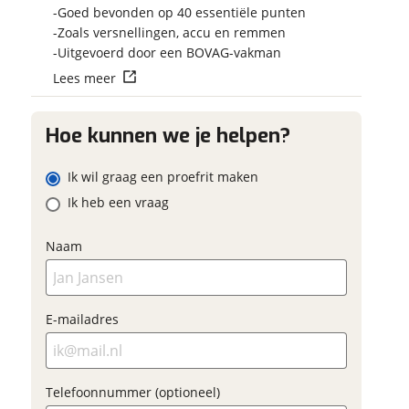
Vraag mijn reser
Goed bevonden op 40 essentiële punten
aan
Zoals versnellingen, accu en remmen
adres
Uitgevoerd door een BOVAG-vakman
viaBOVAG.nl verwerk
Lees meer
viaBOVAG -
persoonsgegevens om je a
m
veilig en
goed mogelijk bij de aan
onnummer (optioneel)
brengen. Lees hier meer o
vertrouwd
Hoe kunnen we je helpen?
privacyverklaring
ladres
Ik wil graag een proefrit maken
Ik heb een vraag
raag mijn proefrit
aan
Naam
oonnummer (optioneel)
viaBOVAG.nl verwerkt je
nsgegevens om je aanvraag zo
E-mailadres
mogelijk bij de aanbieder te
. Lees hier meer over in onze
erstuur mijn vraag
privacyverklaring
.
viaBOVAG.nl verwerkt je
Telefoonnummer (optioneel)
nsgegevens om je aanvraag zo