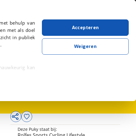
Over viaBOVAG.nl
er meer over in onze
 met behulp van
Accepteren
en met als doel
zicht in publiek
.
Weigeren
 nauwkeurig kan
699,99
 eigenschappen
rkeuren in het
trekken in de
lijke ervaring.
Deze Puky staat bij:
ytische cookies
Rolfes Sports Cycling Lifestyle