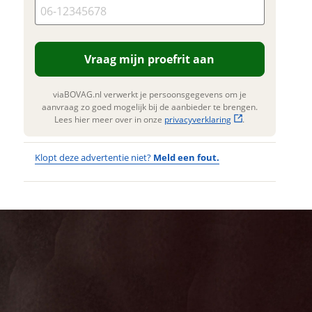
 mogelijk bij de aanbieder te
n. Lees hier meer over in onze
privacyverklaring
.
Vraag mijn proefrit aan
viaBOVAG.nl verwerkt je persoonsgegevens om je
aanvraag zo goed mogelijk bij de aanbieder te brengen.
Lees hier meer over in onze
privacyverklaring
.
Klopt deze advertentie niet?
Meld een fout.
Wat
Wat is jou
opgevallen?
vervelend
dat je een
Wat klopt er
fout hebt
niet?
ontdekt.
Puky