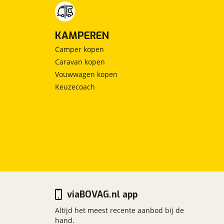
KAMPEREN
Camper kopen
Caravan kopen
Vouwwagen kopen
Keuzecoach
viaBOVAG.nl app
Altijd het meest recente aanbod bij de
hand.