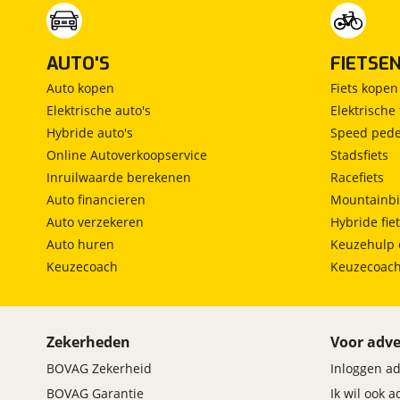
AUTO'S
FIETSE
Auto kopen
Fiets kopen
Elektrische auto's
Elektrische 
Hybride auto's
Speed pede
Online Autoverkoopservice
Stadsfiets
Inruilwaarde berekenen
Racefiets
Auto financieren
Mountainbi
Auto verzekeren
Hybride fie
Auto huren
Keuzehulp 
Keuzecoach
Keuzecoac
Zekerheden
Voor adve
BOVAG Zekerheid
Inloggen a
BOVAG Garantie
Ik wil ook 