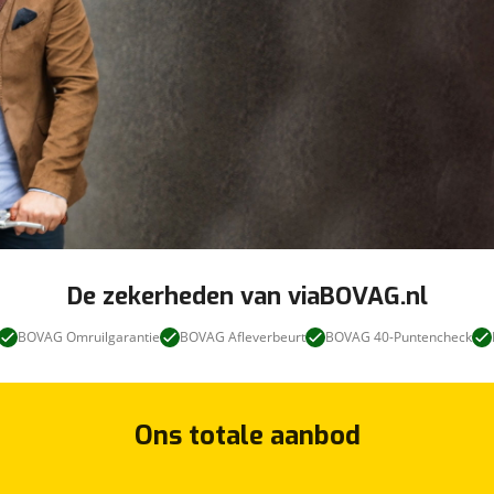
De zekerheden van viaBOVAG.nl
BOVAG Omruilgarantie
BOVAG Afleverbeurt
BOVAG 40-Puntencheck
Ons totale aanbod