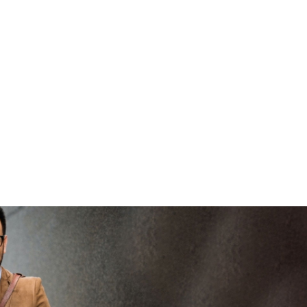
veilig en
goed
brenge
vertrouwd