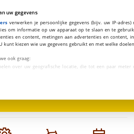
r
Kampeer
van uw gegevens
viaBOVAG.nl verwerkt je persoonsgegevens om je aanvraag zo goed mogelijk bij de aanbieder te brengen. Lees hi
ers
verwerken je persoonlijke gegevens (bijv. uw IP-adres)
ies om informatie op uw apparaat op te slaan en te gebruik
enties en content, metingen aan advertenties en content, in
lue
U kunt kiezen wie uw gegevens gebruikt en met welke doelen
n we ook graag:
elen over uw geografische locatie, die tot een paar meter
1
/
2
entificeren door het actief te scannen op specifieke
 persoonlijke gegevens worden verwerkt en stel uw voo
unt uw toestemming op elk moment wijzigen of in
kbare technieken zorgen we voor een betere en meer persoon
en ervoor dat de website goed werkt. Ook gebruiken we anal