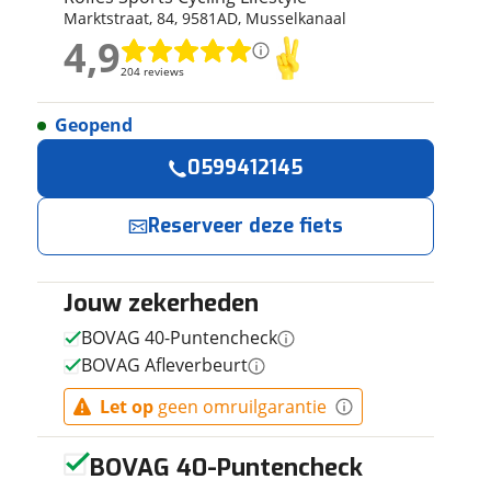
Marktstraat
,
84
,
9581AD
,
Musselkanaal
ruiken daarvoor
4,9
eme basis. Meer
4,9
lleen functionele
204 reviews
204 reviews
passen via de
Geopend
Geen reviews gevonden
Reserveer
Jouw contactgeg
0599412145
nu!
Naam
Reserveer deze fiets
Ik heb
interesse in
Jouw zekerheden
E-mailadres
Puky
SKYRIDE 26-7
BOVAG 40-Puntencheck
CLASSIC
BOVAG Afleverbeurt
retro blue
Rolfes Sports
Telefoonnummer (opti
Meisjes
Cycling
Let op
geen omruilgarantie
Lifestyle
Retro Blue
neemt
 contactgegevens
w vraag
42cm 2026
snel contact met
je op.
BOVAG 40-Puntencheck