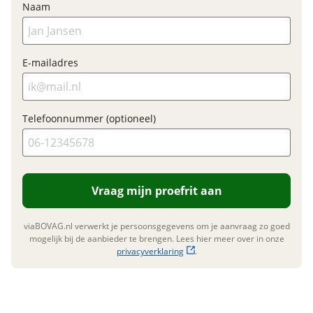
Naam
Garanties
BOVAG Garantie
Fabrieksgarantie van
E-mailadres
toepassing
Fabrieksgarantie
Ja
Telefoonnummer (optioneel)
Vraag mijn proefrit aan
viaBOVAG.nl verwerkt je persoonsgegevens om je aanvraag zo goed
mogelijk bij de aanbieder te brengen. Lees hier meer over in onze
privacyverklaring
.