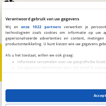
viaBOVAG.nl
Verantwoord gebruik van uw gegevens
Kosterijland
15
3981 AJ
Bunnik
Wij en
onze 1022 partners
verwerken je persoonl
Een initiatief van
technologieën zoals cookies om informatie op uw a
BOVAG
gepersonaliseerde advertenties en content, metingen
productontwikkeling. U kunt kiezen wie uw gegevens gebr
Over viaBOVAG.nl
Disclaimer- en Privacyverklaring
Cookievoorkeuren
Vacatures
Als u het toestaat, willen we ook graag:
Informatie verzamelen over uw geografische locati
Uw apparaat identificeren door het actief te scann
Lees meer over hoe uw persoonlijke gegevens worden ve
U kunt uw toestemming op elk moment wijzigen of intrekk
Met cookies en vergelijkbare technieken zorgen we voor 
Accep
cookies zorgen ervoor dat de website goed werkt. Ook g
verbeteren. We tonen je graag relevante advertenties e