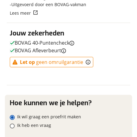
Uitgevoerd door een BOVAG-vakman
Kleur
Groen
Vraag mijn reservering aan
Lees meer
Fabriekskleur
Fresh Green/White
viaBOVAG.nl verwerkt je persoonsgegevens om je aanvraag zo
Jouw zekerheden
goed mogelijk bij de aanbieder te brengen. Lees hier meer
over in onze
privacyverklaring
.
BOVAG 40-Puntencheck
E-bike
BOVAG Afleverbeurt
Elektrisch?
Niet elektrisch
Let op
geen omruilgarantie
Financieel
Prijs
€ 349,99
Hoe kunnen we je helpen?
BTW/marge
BTW
Bijtellingspercentage
7 %
Ik wil graag een proefrit maken
Nieuwprijs
€ 349,99
Ik heb een vraag