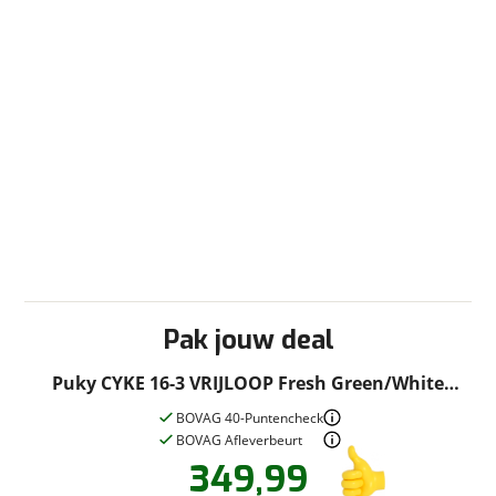
Pak jouw deal
Puky CYKE 16-3 VRIJLOOP Fresh Green/White
21cm 2025
BOVAG 40-Puntencheck
BOVAG Afleverbeurt
349,99
Vraag een
Stel een
vraag
proefrit
!