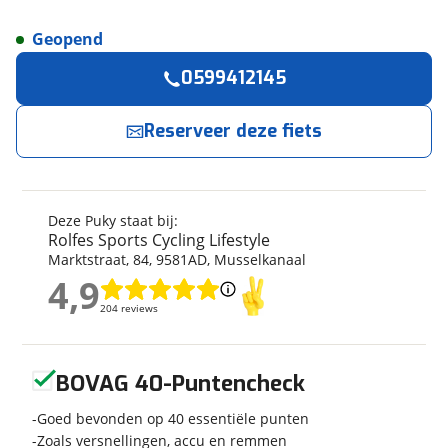
Geopend
Reserveer
nu!
Algemeen
0599412145
Merk
Puky
Rolfes Sports Cycling Lifestyle
neemt snel
contact met je op.
Model
CYKE 16-3 VRIJLOOP
Reserveer deze fiets
Modeljaar
2025
Jouw contactgegevens
Soort fiets
Jeugdfiets
Frametype
Unisex
Deze Puky staat bij:
Naam
Wielmaat
16 inch
Rolfes Sports Cycling Lifestyle
Marktstraat
,
84
,
9581AD
,
Musselkanaal
Nieuw of occasion
Nieuw
4,9
4,9
E-mailadres
204 reviews
204 reviews
Techniek
Geen reviews gevonden
BOVAG 40-Puntencheck
Telefoonnummer (optioneel)
Transmissie
Naaf
Goed bevonden op 40 essentiële punten
Aantal versnellingen
3
Zoals versnellingen, accu en remmen
Framemateriaal
Aluminium