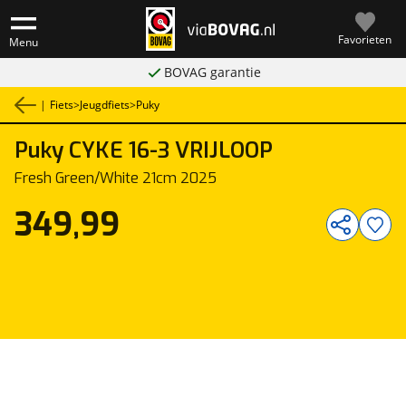
Favorieten
Menu
BOVAG garantie
|
Fiets
>
Jeugdfiets
>
Puky
Puky
CYKE 16-3 VRIJLOOP
1
/
1
Fresh Green/White 21cm 2025
349,99