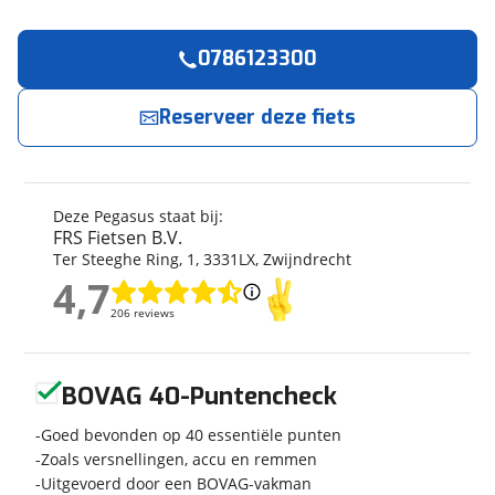
0786123300
Reserveer
nu!
Algemeen
Merk
Pegasus
Reserveer deze fiets
FRS Fietsen B.V.
neemt snel contact met je op.
Model
Siena E7F Plus Belt NL
Modeljaar
2021
Jouw contactgegevens
Soort fiets
Hybride fiets
Deze Pegasus staat bij:
Naam
Frametype
Unisex
FRS Fietsen B.V.
Ter Steeghe Ring
,
1
,
3331LX
,
Zwijndrecht
Framehoogte
55 cm
4,7
Wielmaat
28 inch
4,7
E-mailadres
206 reviews
206 reviews
Nieuw of occasion
Nieuw
Geen reviews gevonden
BOVAG 40-Puntencheck
Telefoonnummer (optioneel)
Techniek
Goed bevonden op 40 essentiële punten
Zoals versnellingen, accu en remmen
Aantal versnellingen
7
Uitgevoerd door een BOVAG-vakman
Framemateriaal
Aluminium