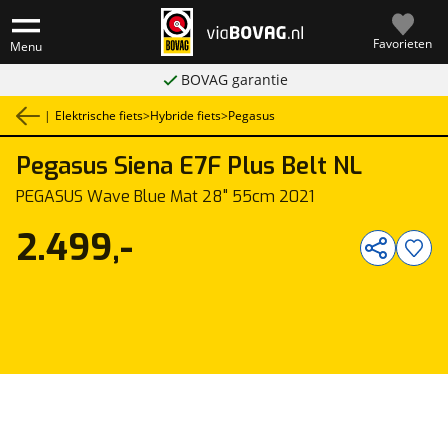
Favorieten
Menu
BOVAG garantie
|
Elektrische fiets
>
Hybride fiets
>
Pegasus
Pegasus
Siena E7F Plus Belt NL
1
/
2
PEGASUS Wave Blue Mat 28" 55cm 2021
2.499,-