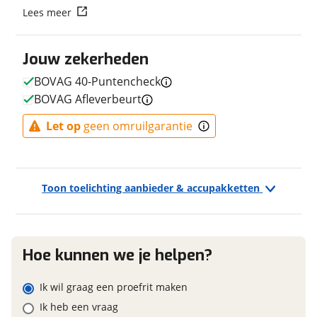
Vraag mijn reservering aan
Lees meer
Kleur
Sortie
Fabriekskleur
Blue Mat
viaBOVAG.nl verwerkt je persoonsgegevens om je aanvraag zo
Jouw zekerheden
Model remsysteem voor
hydraulische velgrem
goed mogelijk bij de aanbieder te brengen. Lees hier meer
over in onze
privacyverklaring
.
Model primair remsysteem
hydraulische velgrem
BOVAG 40-Puntencheck
achter
BOVAG Afleverbeurt
Let op
geen omruilgarantie
E-bike
Elektrisch?
Ja, E-bike
Toon toelichting aanbieder & accupakketten
Financieel
Hoe kunnen we je helpen?
Prijs
€ 2.499,-
Ik wil graag een proefrit maken
BTW/marge
BTW
Ik heb een vraag
Bijtellingspercentage
7 %