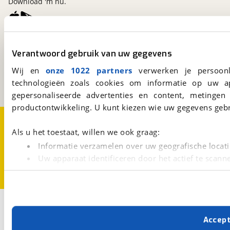
Download 'm nu.
viaBOVAG.nl
Verantwoord gebruik van uw gegevens
Kosterijland
15
3981 AJ
Bunnik
Wij en
onze 1022 partners
verwerken je persoonl
Een initiatief van
technologieën zoals cookies om informatie op uw a
BOVAG
gepersonaliseerde advertenties en content, metingen
productontwikkeling. U kunt kiezen wie uw gegevens gebr
Over viaBOVAG.nl
Disclaimer- en Privacyverklaring
Cookievoorkeuren
Vacatures
Als u het toestaat, willen we ook graag:
Informatie verzamelen over uw geografische locati
Uw apparaat identificeren door het actief te scann
Lees meer over hoe uw persoonlijke gegevens worden ve
U kunt uw toestemming op elk moment wijzigen of intrekk
Met cookies en vergelijkbare technieken zorgen we voor 
Accep
cookies zorgen ervoor dat de website goed werkt. Ook g