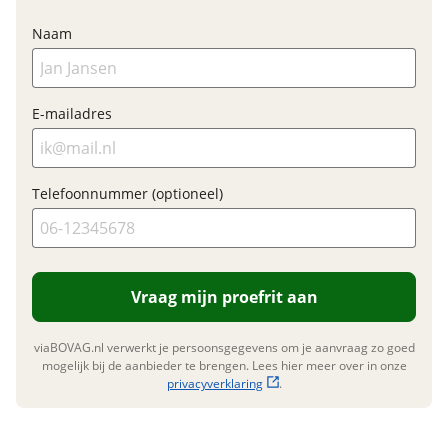
Nieuwprijs
€ 2.849,-
Naam
Nieuwe accu
Inbegrepen
E-mailadres
Garanties
Meerprijs
:
BOVAG Garantie
Fabrieksgarantie van
€ 0,-
toepassing
Telefoonnummer (optioneel)
Wat is een nieuwe accu?
Fabrieksgarantie
Ja
Vraag mijn proefrit aan
viaBOVAG.nl verwerkt je persoonsgegevens om je aanvraag zo goed
mogelijk bij de aanbieder te brengen. Lees hier meer over in onze
privacyverklaring
.