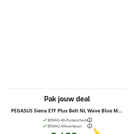
Pak jouw deal
PEGASUS Siena E7F Plus Belt NL Wave Blue Mat
28" 55cm 2021
BOVAG 40-Puntencheck
BOVAG Afleverbeurt