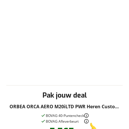
Pak jouw deal
ORBEA ORCA AERO M20iLTD PWR Heren Custom
60cm 2025
BOVAG 40-Puntencheck
BOVAG Afleverbeurt