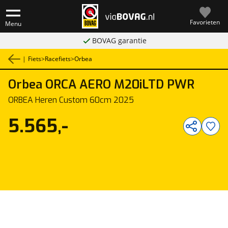
Favorieten
Menu
BOVAG garantie
|
Fiets
>
Racefiets
>
Orbea
Orbea
ORCA AERO M20iLTD PWR
1
/
1
ORBEA Heren Custom 60cm 2025
5.565,-