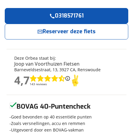
0318571761
Reserveer
nu!
Algemeen
Merk
Orbea
Reserveer deze fiets
Joop van Voorthuizen Fietsen
neemt snel
contact met je op.
Model
ORCA AERO M20iLTD PWR
Modeljaar
2025
Jouw contactgegevens
Soort fiets
Racefiets
Deze Orbea staat bij:
Frametype
Heren
Joop van Voorthuizen Fietsen
Naam
Barneveldsestraat
,
13
,
3927 CA
,
Renswoude
Framehoogte
60 cm
4,7
Wielmaat
28 inch
4,7
143 reviews
143 reviews
Nieuw of occasion
Nieuw
E-mailadres
Geen reviews gevonden
BOVAG 40-Puntencheck
Telefoonnummer (optioneel)
Techniek
Goed bevonden op 40 essentiële punten
Zoals versnellingen, accu en remmen
Transmissie
Derailleur
Uitgevoerd door een BOVAG-vakman
Aantal versnellingen
12