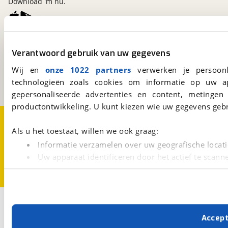
Download 'm nu.
viaBOVAG.nl
Verantwoord gebruik van uw gegevens
Kosterijland
15
3981 AJ
Bunnik
Wij en
onze 1022 partners
verwerken je persoonl
Een initiatief van
technologieën zoals cookies om informatie op uw a
BOVAG
gepersonaliseerde advertenties en content, metingen
productontwikkeling. U kunt kiezen wie uw gegevens gebr
Over viaBOVAG.nl
Disclaimer- en Privacyverklaring
Cookievoorkeuren
Vacatures
Als u het toestaat, willen we ook graag:
Informatie verzamelen over uw geografische locati
Uw apparaat identificeren door het actief te scann
Lees meer over hoe uw persoonlijke gegevens worden ve
U kunt uw toestemming op elk moment wijzigen of intrekk
Met cookies en vergelijkbare technieken zorgen we voor 
Accep
cookies zorgen ervoor dat de website goed werkt. Ook g