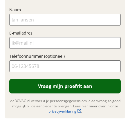
Naam
Financieel
Prijs
€ 5.565,-
E-mailadres
BTW/marge
BTW
Bijtellingspercentage
7 %
Nieuwprijs
€ 6.548,-
Telefoonnummer (optioneel)
Garanties
Vraag mijn proefrit aan
BOVAG Garantie
Fabrieksgarantie van
toepassing
viaBOVAG.nl verwerkt je persoonsgegevens om je aanvraag zo goed
Fabrieksgarantie
Ja
mogelijk bij de aanbieder te brengen. Lees hier meer over in onze
privacyverklaring
.