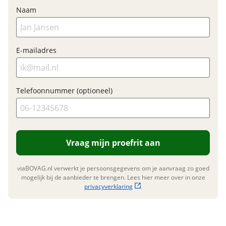
BTW/marge
BTW
Naam
E-mailadres
Garanties
BOVAG Garantie
Fabrieksgarantie van
toepassing
Telefoonnummer (optioneel)
Fabrieksgarantie
Ja
Vraag mijn proefrit aan
viaBOVAG.nl verwerkt je persoonsgegevens om je aanvraag zo goed
mogelijk bij de aanbieder te brengen. Lees hier meer over in onze
privacyverklaring
.