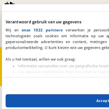
viaBOVAG.nl
Verantwoord gebruik van uw gegevens
Kosterijland
15
3981 AJ
Bunnik
Wij en
onze 1022 partners
verwerken je persoonl
Een initiatief van
technologieën zoals cookies om informatie op uw a
BOVAG
gepersonaliseerde advertenties en content, metingen
productontwikkeling. U kunt kiezen wie uw gegevens gebr
Over viaBOVAG.nl
Disclaimer- en Privacyverklaring
Cookievoorkeuren
Vacatures
Als u het toestaat, willen we ook graag:
Informatie verzamelen over uw geografische locati
Uw apparaat identificeren door het actief te scann
Lees meer over hoe uw persoonlijke gegevens worden ve
U kunt uw toestemming op elk moment wijzigen of intrekk
Met cookies en vergelijkbare technieken zorgen we voor 
Accep
cookies zorgen ervoor dat de website goed werkt. Ook g
verbeteren. We tonen je graag relevante advertenties e