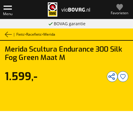
Favorieten
Menu
BOVAG garantie
|
Fiets
>
Racefiets
>
Merida
Merida
Scultura Endurance 300 Silk
1
/
1
Fog Green Maat M
1.599,-