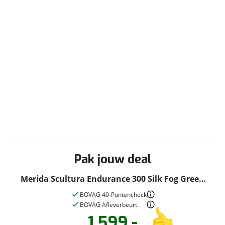
Pak jouw deal
Merida Scultura Endurance 300 Silk Fog Green
Maat M
BOVAG 40-Puntencheck
BOVAG Afleverbeurt
1.599,-