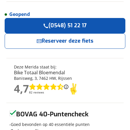
Geopend
Reserveer
nu!
Algemeen
(0548) 51 22 17
Merk
Merida
Bike Totaal Bloemendal
neemt snel contact met
je op.
Model
Scultura Endurance 300
Reserveer deze fiets
Silk Fog Green Maat M
Bouwjaar
2024
Jouw contactgegevens
Modeljaar
2024
Deze Merida staat bij:
Naam
Soort fiets
Racefiets
Bike Totaal Bloemendal
Frametype
Heren
Banisweg
,
3
,
7462 HW
,
Rijssen
4,7
Framehoogte
53 cm
4,7
E-mailadres
Nieuw of occasion
Nieuw
82 reviews
82 reviews
Geen reviews gevonden
BOVAG 40-Puntencheck
Telefoonnummer (optioneel)
Techniek
Goed bevonden op 40 essentiële punten