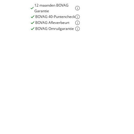
12 maanden BOVAG
Garantie
BOVAG 40-Puntencheck
BOVAG Afleverbeurt
E-bike
BOVAG Omruilgarantie
Elektrisch?
Niet elektrisch
Garanties
BOVAG Garantie
12 maanden