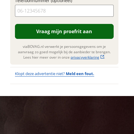
Telefoonnummer (optioneel)
gen. Lees hier meer over in onze
Verstuur mijn vraag
privacyverklaring
.
viaBOVAG.nl verwerkt je
oonsgegevens om je aanvraag zo
ed mogelijk bij de aanbieder te
Vraag mijn proefrit aan
gen. Lees hier meer over in onze
privacyverklaring
.
viaBOVAG.nl verwerkt je persoonsgegevens om je
aanvraag zo goed mogelijk bij de aanbieder te brengen.
Lees hier meer over in onze
privacyverklaring
.
Klopt deze advertentie niet?
Meld een fout.
Wat
Wat is jou
opgevallen?
vervelend
dat je een
Wat klopt er
fout hebt
niet?
ontdekt.