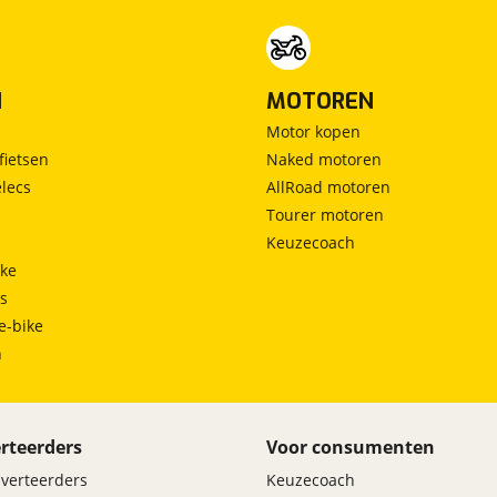
N
MOTOREN
Motor kopen
fietsen
Naked motoren
lecs
AllRoad motoren
Tourer motoren
Keuzecoach
ke
ts
e-bike
h
rteerders
Voor consumenten
dverteerders
Keuzecoach