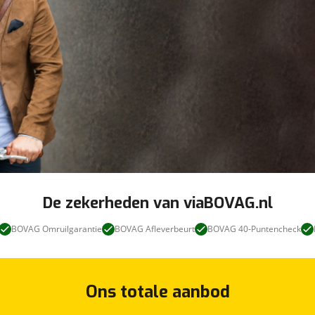
De zekerheden van viaBOVAG.nl
BOVAG Omruilgarantie
BOVAG Afleverbeurt
BOVAG 40-Puntencheck
Ons totale aanbod