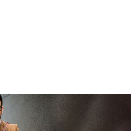
bren
vertrouwd
viaBOVAG -
pers
veilig en
go
bren
vertrouwd