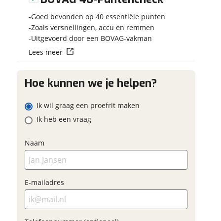
uw contactgegevens
uw vraag
Vraag mijn reser
Goed bevonden op 40 essentiële punten
ag
aan
Zoals versnellingen, accu en remmen
am
Uitgevoerd door een BOVAG-vakman
viaBOVAG.nl verwerk
Lees meer
viaBOVAG -
persoonsgegevens om je a
veilig en
goed mogelijk bij de aan
ailadres
brengen. Lees hier meer o
vertrouwd
Hoe kunnen we je helpen?
privacyverklaring
am
Ik wil graag een proefrit maken
efoonnummer (optioneel)
Ik heb een vraag
ailadres
Naam
Vraag mijn proefrit
aan
efoonnummer (optioneel)
E-mailadres
viaBOVAG.nl verwerkt je
oonsgegevens om je aanvraag zo
ed mogelijk bij de aanbieder te