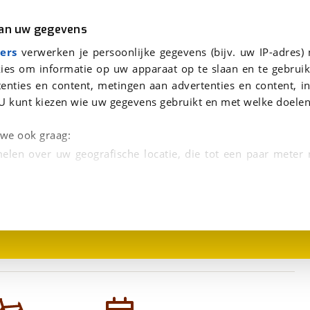
r
Kampeer
van uw gegevens
viaBOVAG.nl verwerkt je persoonsgegevens om je aanvraag zo goed mogelijk bij de aanbieder te brengen. Lees hi
ers
verwerken je persoonlijke gegevens (bijv. uw IP-adres)
ies om informatie op uw apparaat op te slaan en te gebruik
enties en content, metingen aan advertenties en content, in
U kunt kiezen wie uw gegevens gebruikt en met welke doelen
n we ook graag:
elen over uw geografische locatie, die tot een paar meter
1
/
1
entificeren door het actief te scannen op specifieke
 persoonlijke gegevens worden verwerkt en stel uw voo
unt uw toestemming op elk moment wijzigen of in
kbare technieken zorgen we voor een betere en meer persoon
en ervoor dat de website goed werkt. Ook gebruiken we anal