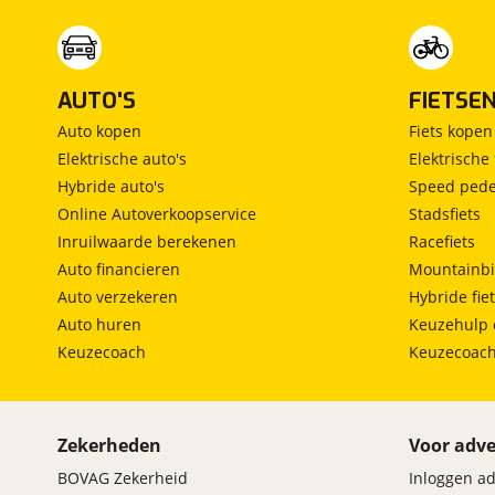
AUTO'S
FIETSE
Auto kopen
Fiets kopen
Elektrische auto's
Elektrische 
Hybride auto's
Speed pede
Online Autoverkoopservice
Stadsfiets
Inruilwaarde berekenen
Racefiets
Auto financieren
Mountainbi
Auto verzekeren
Hybride fie
Auto huren
Keuzehulp 
Keuzecoach
Keuzecoac
Zekerheden
Voor adve
BOVAG Zekerheid
Inloggen a