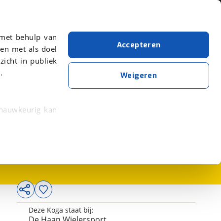
Over viaBOVAG.nl
er meer over in onze
 met behulp van
Accepteren
en met als doel
zicht in publiek
.
Weigeren
 nauwkeurig kan
395,-
 eigenschappen
rkeuren in het
trekken in de
lijke ervaring.
Deze Koga staat bij:
ytische cookies
De Haan Wielersport