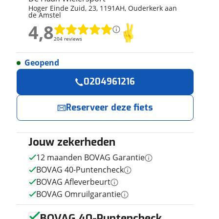
Hoger Einde Zuid
,
23
,
1191AH
,
Ouderkerk aan
ruiken daarvoor
de Amstel
eme basis. Meer
4,8
lleen functionele
4,8
204 reviews
204 reviews
passen via de
Geopend
Geen reviews gevonden
Reserveer
Jouw contactgeg
0204961216
nu!
Naam
Reserveer deze fiets
Ik heb
interesse in
Jouw zekerheden
E-mailadres
Koga
RoadRunner
12 maanden BOVAG Garantie
Heren BLK
BOVAG 40-Puntencheck
57cm 2011
De Haan
Telefoonnummer (opti
BOVAG Afleverbeurt
Wielersport
neemt snel
BOVAG Omruilgarantie
contact met je
op.
BOVAG 40-Puntencheck