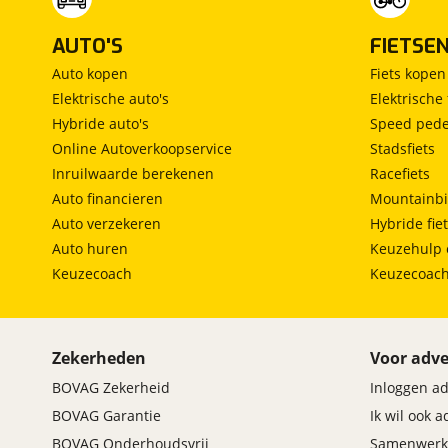
AUTO'S
FIETSE
Auto kopen
Fiets kopen
Elektrische auto's
Elektrische 
Hybride auto's
Speed pede
Online Autoverkoopservice
Stadsfiets
Inruilwaarde berekenen
Racefiets
Auto financieren
Mountainbi
Auto verzekeren
Hybride fie
Auto huren
Keuzehulp 
Keuzecoach
Keuzecoac
Zekerheden
Voor adve
BOVAG Zekerheid
Inloggen a
BOVAG Garantie
Ik wil ook 
BOVAG Onderhoudsvrij
Samenwerk