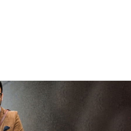
brengen
V
vertrouwd
viaBOVAG -
persoo
veilig en
goed
brenge
vertrouwd