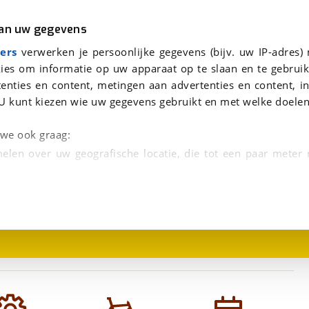
r
Kampeer
van uw gegevens
aag te beantwoorden.
viaBOVAG.nl verwerkt je persoonsgegevens om je aanvraag zo goed mogelijk bij de aanbieder te brengen. Lees hi
ers
verwerken je persoonlijke gegevens (bijv. uw IP-adres)
ies om informatie op uw apparaat op te slaan en te gebruik
enties en content, metingen aan advertenties en content, in
U kunt kiezen wie uw gegevens gebruikt en met welke doelen
n we ook graag:
elen over uw geografische locatie, die tot een paar meter
1
/
2
entificeren door het actief te scannen op specifieke
 persoonlijke gegevens worden verwerkt en stel uw voo
unt uw toestemming op elk moment wijzigen of in
kbare technieken zorgen we voor een betere en meer persoon
en ervoor dat de website goed werkt. Ook gebruiken we anal