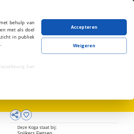
Over viaBOVAG.nl
er meer over in onze
 met behulp van
Accepteren
en met als doel
zicht in publiek
.
Weigeren
 nauwkeurig kan
1.899,-
 eigenschappen
rkeuren in het
trekken in de
lijke ervaring.
Deze Koga staat bij:
ytische cookies
Spijkers Fietsen