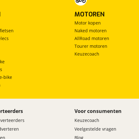
N
MOTOREN
Motor kopen
fietsen
Naked motoren
lecs
AllRoad motoren
Tourer motoren
Keuzecoach
ke
ts
e-bike
h
rteerders
Voor consumenten
dverteerders
Keuzecoach
adverteren
Veelgestelde vragen
en
Blog