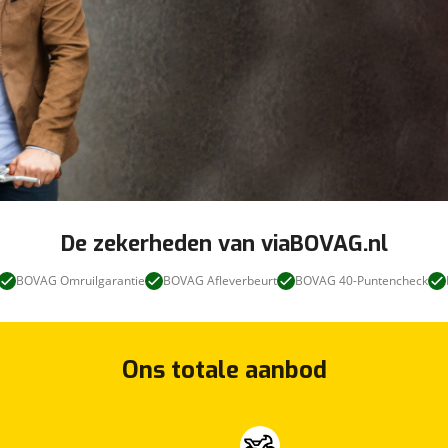
De zekerheden van viaBOVAG.nl
BOVAG Omruilgarantie
BOVAG Afleverbeurt
BOVAG 40-Puntencheck
Ons totale aanbod