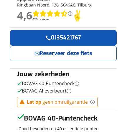
Ringbaan Noord
,
136
,
5046AC
,
Tilburg
ruiken daarvoor
4,6
eme basis. Meer
4,6
lleen functionele
423 reviews
423 reviews
passen via de
Geen reviews gevonden
0135421767
Reserveer
Jouw contactgeg
nu!
Reserveer deze fiets
Naam
Ik heb
interesse in
Jouw zekerheden
E-mailadres
KOGA F3 7.0
BOVAG 40-Puntencheck
Ivory High
BOVAG Afleverbeurt
Gloss 50cm
2025
Spijkers
Let op
geen omruilgarantie
Telefoonnummer (opti
Fietsen
neemt
snel contact met
BOVAG 40-Puntencheck
je op.
Goed bevonden op 40 essentiële punten