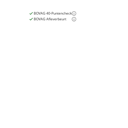
BOVAG 40-Puntencheck
BOVAG Afleverbeurt
E-bike
Elektrisch?
Niet elektrisch