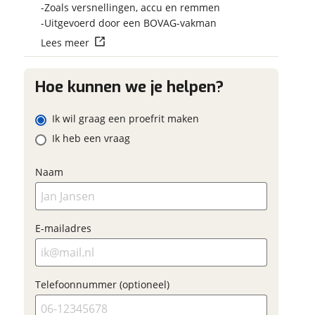
Vraag mijn reser
Zoals versnellingen, accu en remmen
 contactgegevens
w vraag
aan
Uitgevoerd door een BOVAG-vakman
Lees meer
viaBOVAG.nl verwerk
viaBOVAG -
persoonsgegevens om je a
veilig en
Hoe kunnen we je helpen?
goed mogelijk bij de aan
adres
brengen. Lees hier meer o
vertrouwd
privacyverklaring
Ik wil graag een proefrit maken
m
Ik heb een vraag
onnummer (optioneel)
Naam
ladres
raag mijn proefrit
E-mailadres
aan
oonnummer (optioneel)
viaBOVAG.nl verwerkt je
Telefoonnummer (optioneel)
nsgegevens om je aanvraag zo
mogelijk bij de aanbieder te