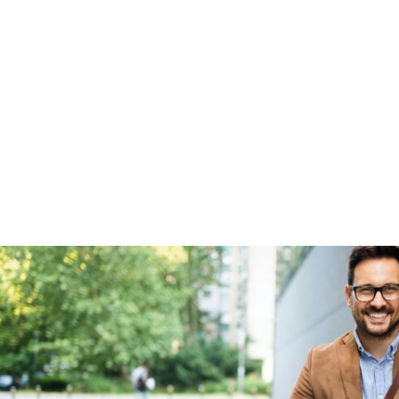
Garanties
BOVAG Garantie
Fabrieksgarantie van
toepassing
Fabrieksgarantie
Ja