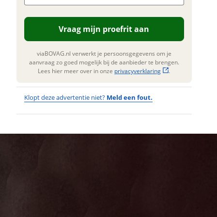
. Lees hier meer over in onze
erstuur mijn vraag
privacyverklaring
.
Vraag mijn proefrit aan
viaBOVAG.nl verwerkt je
nsgegevens om je aanvraag zo
 mogelijk bij de aanbieder te
viaBOVAG.nl verwerkt je persoonsgegevens om je
n. Lees hier meer over in onze
aanvraag zo goed mogelijk bij de aanbieder te brengen.
privacyverklaring
.
Lees hier meer over in onze
privacyverklaring
.
Klopt deze advertentie niet?
Meld een fout.
Wat
Wat is jou
opgevallen?
vervelend
dat je een
Wat klopt er
fout hebt
niet?
ontdekt.
KOGA F3 7.0
Kan je ons nog
Ivory High