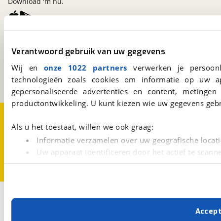
Download 'm nu.
viaBOVAG.nl
Verantwoord gebruik van uw gegevens
Kosterijland
15
3981 AJ
Bunnik
Wij en
onze 1022 partners
verwerken je persoonl
Een initiatief van
technologieën zoals cookies om informatie op uw a
BOVAG
gepersonaliseerde advertenties en content, metingen
productontwikkeling. U kunt kiezen wie uw gegevens gebr
Over viaBOVAG.nl
Disclaimer- en Privacyverklaring
Cookievoorkeuren
Vacatures
Als u het toestaat, willen we ook graag:
Informatie verzamelen over uw geografische locati
Uw apparaat identificeren door het actief te scann
Lees meer over hoe uw persoonlijke gegevens worden ve
U kunt uw toestemming op elk moment wijzigen of intrekk
Met cookies en vergelijkbare technieken zorgen we voor 
Accep
cookies zorgen ervoor dat de website goed werkt. Ook g