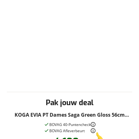
Nieuwe accu
Inbegrepen
Pak jouw deal
Meerprijs
:
KOGA EVIA PT Dames Saga Green Gloss 56cm
€ 0,-
2025
BOVAG 40-Puntencheck
Wat is een nieuwe accu?
BOVAG Afleverbeurt