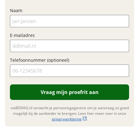
E-bike
Naam
Elektrisch?
Ja, High-speed
E-mailadres
Financieel
Prijs
€ 4.199,-
Telefoonnummer (optioneel)
BTW/marge
BTW
Bijtellingspercentage
7 %
Nieuwprijs
€ 4.199,-
Vraag mijn proefrit aan
Garanties
viaBOVAG.nl verwerkt je persoonsgegevens om je aanvraag zo goed
mogelijk bij de aanbieder te brengen. Lees hier meer over in onze
BOVAG Garantie
Fabrieksgarantie van
privacyverklaring
.
toepassing
Fabrieksgarantie
Ja