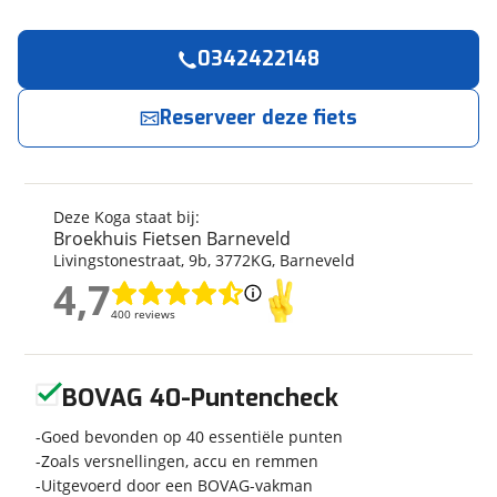
0342422148
Reserveer
nu!
Algemeen
Merk
Koga
Reserveer deze fiets
Broekhuis Fietsen Barneveld
neemt snel
contact met je op.
Model
EVIA PT
Kenteken
NO BATT
Jouw contactgegevens
Modeljaar
2025
Deze Koga staat bij:
Soort fiets
Stadsfiets
Broekhuis Fietsen Barneveld
Naam
Livingstonestraat
,
9
b
,
3772KG
,
Barneveld
Frametype
Dames
4,7
Framehoogte
56 cm
4,7
400 reviews
400 reviews
Wielmaat
28 inch
E-mailadres
Nieuw of occasion
Nieuw
Geen reviews gevonden
BOVAG 40-Puntencheck
Telefoonnummer (optioneel)
Goed bevonden op 40 essentiële punten
Techniek
Zoals versnellingen, accu en remmen
Uitgevoerd door een BOVAG-vakman
Transmissie
Naaf