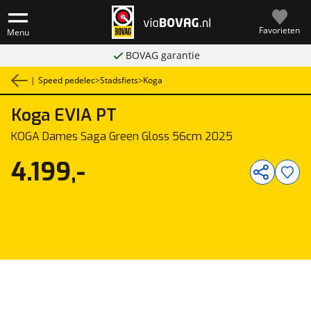
Favorieten
Menu
BOVAG garantie
|
Speed pedelec
>
Stadsfiets
>
Koga
Koga
EVIA PT
1
/
1
KOGA Dames Saga Green Gloss 56cm 2025
4.199,-