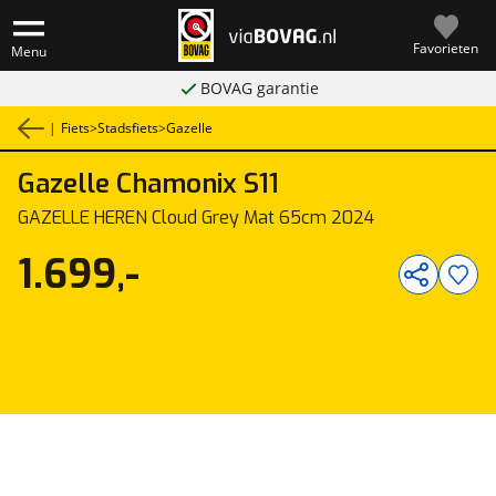
Favorieten
Menu
BOVAG garantie
|
Fiets
>
Stadsfiets
>
Gazelle
Gazelle
Chamonix S11
1
/
4
GAZELLE HEREN Cloud Grey Mat 65cm 2024
1.699,-