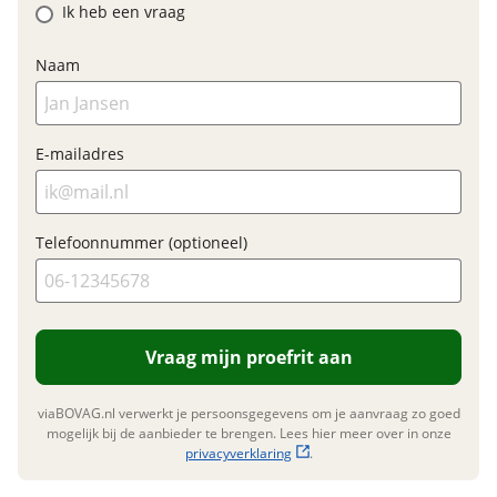
Ik heb een vraag
Naam
Financieel
Prijs
€ 1.699,-
E-mailadres
BTW/marge
BTW
Bijtellingspercentage
7 %
Nieuwprijs
€ 1.699,-
Telefoonnummer (optioneel)
Garanties
Vraag mijn proefrit aan
BOVAG Garantie
Fabrieksgarantie van
toepassing
Fabrieksgarantie
Ja
viaBOVAG.nl verwerkt je persoonsgegevens om je aanvraag zo goed
mogelijk bij de aanbieder te brengen. Lees hier meer over in onze
privacyverklaring
.