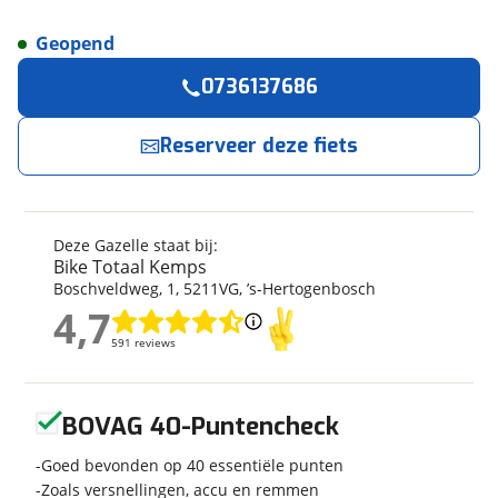
Geopend
Reserveer
nu!
Algemeen
0736137686
Merk
Gazelle
Bike Totaal Kemps
neemt snel contact met je op.
Model
Chamonix S11
Reserveer deze fiets
Modeljaar
2024
Jouw contactgegevens
Soort fiets
Stadsfiets
Naam
Frametype
Heren
Deze Gazelle staat bij:
Framehoogte
65 cm
Bike Totaal Kemps
Boschveldweg
,
1
,
5211VG
,
’s-Hertogenbosch
Wielmaat
28 inch
4,7
E-mailadres
Nieuw of occasion
Nieuw
4,7
591 reviews
591 reviews
Geen reviews gevonden
Telefoonnummer (optioneel)
BOVAG 40-Puntencheck
Techniek
Goed bevonden op 40 essentiële punten
Transmissie
Naaf
Zoals versnellingen, accu en remmen
Aantal versnellingen
11