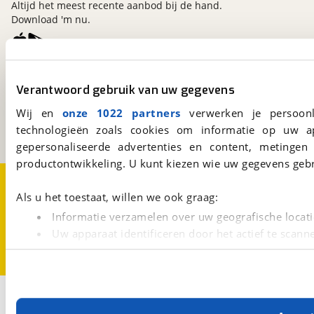
Altijd het meest recente aanbod bij de hand.
Download 'm nu.
viaBOVAG.nl
Verantwoord gebruik van uw gegevens
Kosterijland
15
3981 AJ
Bunnik
Wij en
onze 1022 partners
verwerken je persoonl
Een initiatief van
technologieën zoals cookies om informatie op uw a
BOVAG
gepersonaliseerde advertenties en content, metingen
productontwikkeling. U kunt kiezen wie uw gegevens gebr
Over viaBOVAG.nl
Disclaimer- en Privacyverklaring
Cookievoorkeuren
Vacatures
Als u het toestaat, willen we ook graag:
Informatie verzamelen over uw geografische locati
Uw apparaat identificeren door het actief te scann
Lees meer over hoe uw persoonlijke gegevens worden ve
U kunt uw toestemming op elk moment wijzigen of intrekk
Met cookies en vergelijkbare technieken zorgen we voor 