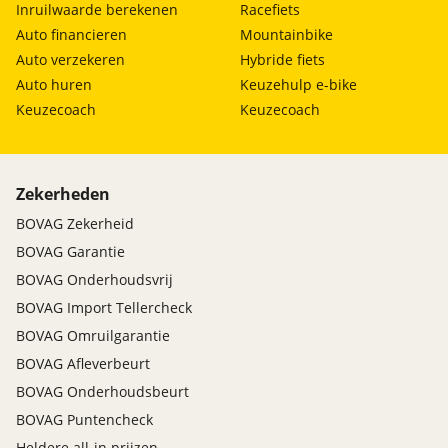
Inruilwaarde berekenen
Racefiets
Auto financieren
Mountainbike
Auto verzekeren
Hybride fiets
Auto huren
Keuzehulp e-bike
Keuzecoach
Keuzecoach
Zekerheden
BOVAG Zekerheid
BOVAG Garantie
BOVAG Onderhoudsvrij
BOVAG Import Tellercheck
BOVAG Omruilgarantie
BOVAG Afleverbeurt
BOVAG Onderhoudsbeurt
BOVAG Puntencheck
Heldere all-in prijzen