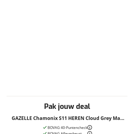
Pak jouw deal
GAZELLE Chamonix S11 HEREN Cloud Grey Mat
65cm 2024
BOVAG 40-Puntencheck
BOVAG Afleverbeurt