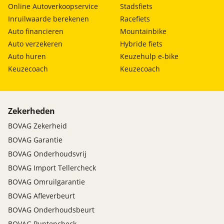
Online Autoverkoopservice
Stadsfiets
Inruilwaarde berekenen
Racefiets
Auto financieren
Mountainbike
Auto verzekeren
Hybride fiets
Auto huren
Keuzehulp e-bike
Keuzecoach
Keuzecoach
Zekerheden
BOVAG Zekerheid
BOVAG Garantie
BOVAG Onderhoudsvrij
BOVAG Import Tellercheck
BOVAG Omruilgarantie
BOVAG Afleverbeurt
BOVAG Onderhoudsbeurt
BOVAG Puntencheck