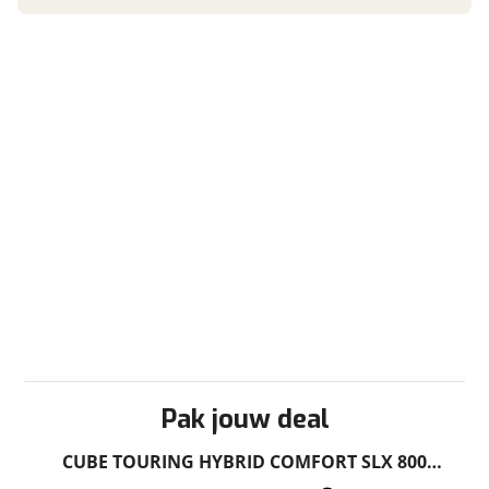
toepassing
Fabrieksgarantie
Ja
Nieuwe accu
Inbegrepen
Pak jouw deal
Meerprijs
:
€ 0,-
CUBE TOURING HYBRID COMFORT SLX 800