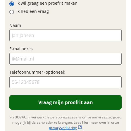
Ik wil graag een proefrit maken
E-bike
Ik heb een vraag
Elektrisch?
Ja, E-bike
Naam
Motormerk
Bosch
E-mailadres
Financieel
Prijs
€ 3.299,-
Telefoonnummer (optioneel)
BTW/marge
BTW
Bijtellingspercentage
7 %
Nieuwprijs
€ 3.299,-
Vraag mijn proefrit aan
viaBOVAG.nl verwerkt je persoonsgegevens om je aanvraag zo goed
Garanties
mogelijk bij de aanbieder te brengen. Lees hier meer over in onze
BOVAG Garantie
privacyverklaring
Fabrieksgarantie van
.