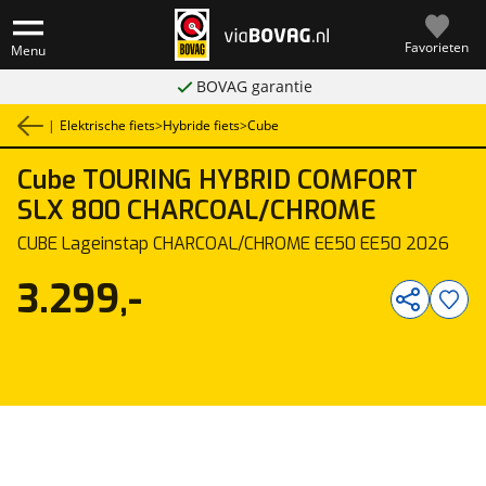
Favorieten
Menu
BOVAG garantie
|
Elektrische fiets
>
Hybride fiets
>
Cube
Cube
TOURING HYBRID COMFORT
1
/
2
SLX 800 CHARCOAL/CHROME
CUBE Lageinstap CHARCOAL/CHROME EE50 EE50 2026
3.299,-