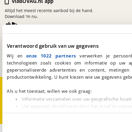
viaBOVAG.nl app
Altijd het meest recente aanbod bij de hand.
Download 'm nu.
viaBOVAG.nl
Verantwoord gebruik van uw gegevens
Kosterijland
15
3981 AJ
Bunnik
Wij en
onze 1022 partners
verwerken je persoonl
Een initiatief van
technologieën zoals cookies om informatie op uw a
BOVAG
gepersonaliseerde advertenties en content, metingen
productontwikkeling. U kunt kiezen wie uw gegevens gebr
Over viaBOVAG.nl
Disclaimer- en Privacyverklaring
Cookievoorkeuren
Vacatures
Als u het toestaat, willen we ook graag:
Informatie verzamelen over uw geografische locati
Uw apparaat identificeren door het actief te scann
Lees meer over hoe uw persoonlijke gegevens worden ve
U kunt uw toestemming op elk moment wijzigen of intrekk