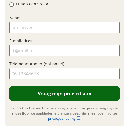
E-bike
Ik heb een vraag
Elektrisch?
Ja, E-bike
Naam
Motormerk
Bosch
E-mailadres
Financieel
Prijs
€ 2.999,-
Telefoonnummer (optioneel)
BTW/marge
BTW
Bijtellingspercentage
7 %
Nieuwprijs
€ 2.999,-
Vraag mijn proefrit aan
viaBOVAG.nl verwerkt je persoonsgegevens om je aanvraag zo goed
Garanties
mogelijk bij de aanbieder te brengen. Lees hier meer over in onze
privacyverklaring
.
BOVAG Garantie
Fabrieksgarantie van
toepassing