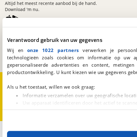
Altijd het meest recente aanbod bij de hand.
Download 'm nu.
viaBOVAG.nl
Verantwoord gebruik van uw gegevens
Kosterijland
15
3981 AJ
Bunnik
Wij en
onze 1022 partners
verwerken je persoonl
Een initiatief van
technologieën zoals cookies om informatie op uw a
BOVAG
gepersonaliseerde advertenties en content, metingen
productontwikkeling. U kunt kiezen wie uw gegevens gebr
Over viaBOVAG.nl
Disclaimer- en Privacyverklaring
Cookievoorkeuren
Vacatures
Als u het toestaat, willen we ook graag:
Informatie verzamelen over uw geografische locati
Uw apparaat identificeren door het actief te scann
Lees meer over hoe uw persoonlijke gegevens worden ve
U kunt uw toestemming op elk moment wijzigen of intrekk
Met cookies en vergelijkbare technieken zorgen we voor 