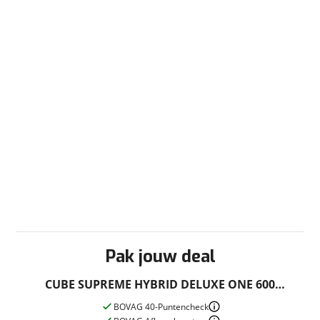
Fabrieksgarantie
Ja
Pak jouw deal
CUBE SUPREME HYBRID DELUXE ONE 600
Nieuwe accu
Lageinstap INDIGOBLUE/SWITCH EE54 EE54 2026
BOVAG 40-Puntencheck
Inbegrepen