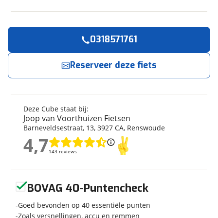
0318571761
Reserveer
nu!
Algemeen
Merk
Cube
Reserveer deze fiets
Joop van Voorthuizen Fietsen
neemt snel
contact met je op.
Model
SUPREME HYBRID DELUXE
ONE 600
Modeljaar
2026
Jouw contactgegevens
Deze Cube staat bij:
Soort fiets
Hybride fiets
Joop van Voorthuizen Fietsen
Naam
Frametype
Lage instap
Barneveldsestraat
,
13
,
3927 CA
,
Renswoude
Wielmaat
28 inch
4,7
4,7
Nieuw of occasion
Nieuw
143 reviews
143 reviews
E-mailadres
Geen reviews gevonden
BOVAG 40-Puntencheck
Techniek
Telefoonnummer (optioneel)
Goed bevonden op 40 essentiële punten
Transmissie
Naaf
Zoals versnellingen, accu en remmen