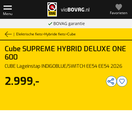
Favorieten
Menu
BOVAG garantie
|
Elektrische fiets
>
Hybride fiets
>
Cube
Cube
SUPREME HYBRID DELUXE ONE
1
/
1
600
CUBE Lageinstap INDIGOBLUE/SWITCH EE54 EE54 2026
2.999,-