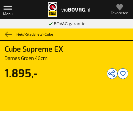
Favorieten
Menu
BOVAG garantie
|
Fiets
>
Stadsfiets
>
Cube
Cube
Supreme EX
1
/
1
Dames Groen 46cm
1.895,-