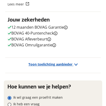
Lees meer
Vraag mijn reservering aan
E-bike
Elektrisch?
Niet elektrisch
Jouw zekerheden
viaBOVAG.nl verwerkt je persoonsgegevens om je aanvraag zo
goed mogelijk bij de aanbieder te brengen. Lees hier meer
12 maanden BOVAG Garantie
over in onze
privacyverklaring
.
BOVAG 40-Puntencheck
BOVAG Afleverbeurt
Financieel
BOVAG Omruilgarantie
Prijs
€ 1.895,-
BTW/marge
Marge
Toon toelichting aanbieder
Garanties
Hoe kunnen we je helpen?
BOVAG Garantie
12 maanden
Ik wil graag een proefrit maken
Ik heb een vraag