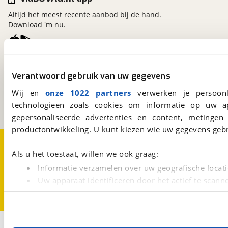
Altijd het meest recente aanbod bij de hand.
Download 'm nu.
viaBOVAG.nl
Verantwoord gebruik van uw gegevens
Kosterijland
15
3981 AJ
Bunnik
Wij en
onze 1022 partners
verwerken je persoonl
Een initiatief van
technologieën zoals cookies om informatie op uw a
BOVAG
gepersonaliseerde advertenties en content, metingen
productontwikkeling. U kunt kiezen wie uw gegevens gebr
Over viaBOVAG.nl
Disclaimer- en Privacyverklaring
Cookievoorkeuren
Vacatures
Als u het toestaat, willen we ook graag:
Informatie verzamelen over uw geografische locati
Uw apparaat identificeren door het actief te scann
Lees meer over hoe uw persoonlijke gegevens worden ve
U kunt uw toestemming op elk moment wijzigen of intrekk