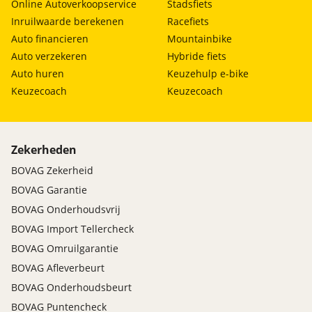
Online Autoverkoopservice
Stadsfiets
Inruilwaarde berekenen
Racefiets
Auto financieren
Mountainbike
Auto verzekeren
Hybride fiets
Auto huren
Keuzehulp e-bike
Keuzecoach
Keuzecoach
Zekerheden
BOVAG Zekerheid
BOVAG Garantie
BOVAG Onderhoudsvrij
BOVAG Import Tellercheck
BOVAG Omruilgarantie
BOVAG Afleverbeurt
BOVAG Onderhoudsbeurt
BOVAG Puntencheck