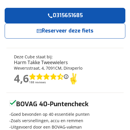
0315651685
Reserveer
nu!
Algemeen
Merk
Cube
Reserveer deze fiets
Harm Takke Tweewielers
neemt snel contact
met je op.
Model
Supreme EX
Soort fiets
Stadsfiets
Jouw contactgegevens
Frametype
Dames
Deze Cube staat bij:
Framehoogte
46 cm
Harm Takke Tweewielers
Naam
Weversstraat
,
4
,
7091CM
,
Dinxperlo
Wielmaat
28 inch
4,6
Nieuw of occasion
Occasion
4,6
188 reviews
188 reviews
E-mailadres
Geen reviews gevonden
BOVAG 40-Puntencheck
Techniek
Telefoonnummer (optioneel)
Fabriekskleur
Goed bevonden op 40 essentiële punten
Groen
Zoals versnellingen, accu en remmen
Uitgevoerd door een BOVAG-vakman