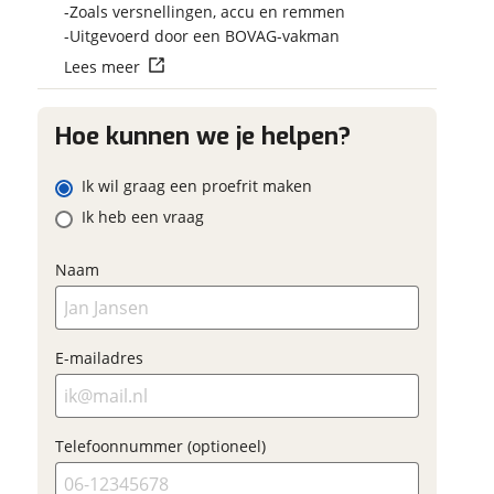
Vraag mijn reser
Zoals versnellingen, accu en remmen
 contactgegevens
w vraag
aan
Uitgevoerd door een BOVAG-vakman
Lees meer
viaBOVAG.nl verwerk
viaBOVAG -
persoonsgegevens om je a
veilig en
Hoe kunnen we je helpen?
goed mogelijk bij de aan
adres
brengen. Lees hier meer o
vertrouwd
privacyverklaring
Ik wil graag een proefrit maken
m
Ik heb een vraag
onnummer (optioneel)
Naam
ladres
raag mijn proefrit
E-mailadres
aan
oonnummer (optioneel)
viaBOVAG.nl verwerkt je
Telefoonnummer (optioneel)
nsgegevens om je aanvraag zo
mogelijk bij de aanbieder te