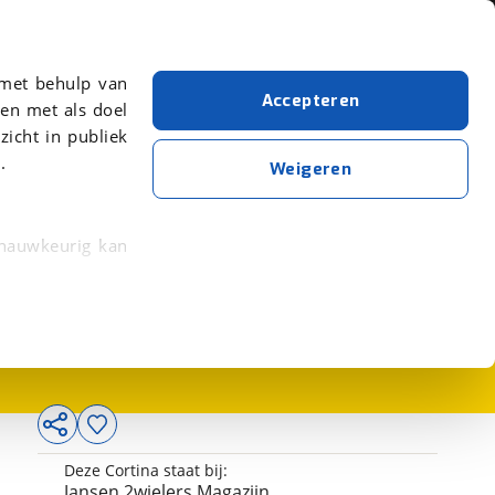
Over viaBOVAG.nl
er meer over in onze
 met behulp van
Accepteren
en met als doel
zicht in publiek
.
Weigeren
 nauwkeurig kan
2.069,-
 eigenschappen
rkeuren in het
trekken in de
lijke ervaring.
Deze Cortina staat bij:
ytische cookies
Jansen 2wielers Magazijn