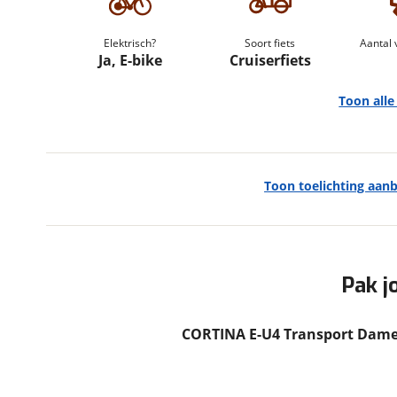
om de site continu te v
technologie die je gedr
Elektrisch?
Soort fiets
Aantal 
weten? Bekijk onze
disc
Ja, E-bike
Cruiserfiets
en beperkte analytis
Toon all
voorkeurenpagina
.
Toon toelichting aan
Algemeen
Merk
Cortina
Model
E-U4 Transport
Modeljaar
2025
Pak j
Soort fiets
Cruiserfiets
Frametype
Dames
CORTINA E-U4 Transport Dames
Framehoogte
57 cm
Nieuw of occasion
Nieuw