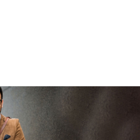
brengen
V
veilig en
vertrouwd
viaBOVAG -
persoo
veilig en
goed
brenge
vertrouwd