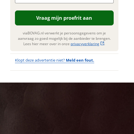
. Lees hier meer over in onze
erstuur mijn vraag
privacyverklaring
.
Vraag mijn proefrit aan
viaBOVAG.nl verwerkt je
nsgegevens om je aanvraag zo
 mogelijk bij de aanbieder te
viaBOVAG.nl verwerkt je persoonsgegevens om je
n. Lees hier meer over in onze
aanvraag zo goed mogelijk bij de aanbieder te brengen.
privacyverklaring
.
Lees hier meer over in onze
privacyverklaring
.
Klopt deze advertentie niet?
Meld een fout.
Wat
Wat is jou
opgevallen?
vervelend
dat je een
Wat klopt er
fout hebt
niet?
ontdekt.
CORTINA E-
Kan je ons nog
U4