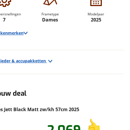
erbeteren. We tonen je graag relevante advertenties en geb
ag op en buiten onze website volgt – uiteraard op anoni
versnellingen
Frametype
Modeljaar
laimer en privacyverklaring
. Als je weigert, plaatsen we a
7
Dames
2025
che cookies. Je voorkeuren kun je later altijd aan
e kenmerken
bieder & accupakketten
Techniek
Transmissie
Naaf
Aantal versnellingen
7
Aandrijving
Voorwiel
ouw deal
Framemateriaal
Aluminium
Kleur
Zwart
 Jett Black Matt zw/kh 57cm 2025
Fabriekskleur
Jett Black Matt zw/kh
Type remsysteem voor
Rollerbrake
Merk remsysteem voor
SHIMANO