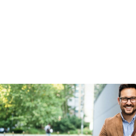
BOVAG Garantie
Fabrieksgarantie van
toepassing
Fabrieksgarantie
Ja