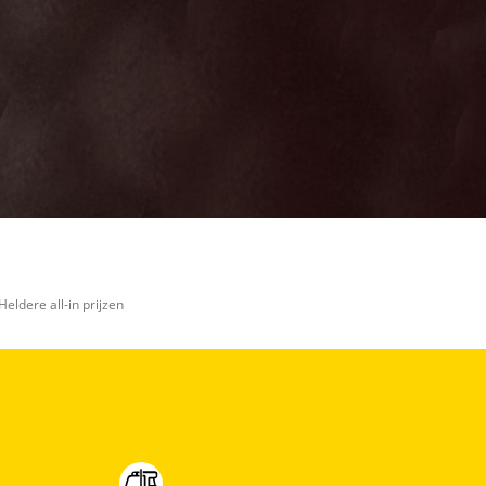
meer vertellen?
Transport
(optioneel)
Dames Jett
Maar wat fijn
Black Matt
dat je de
moeite neemt
zw/kh 57cm
om die te
2025
melden. Dat
komt de
kwaliteit van
onze
advertenties
ten goede,
dankjewel!
Stuur
mijn
viaBOVAG -
bevinding
veilig en
door
Heldere all-in prijzen
vertrouwd