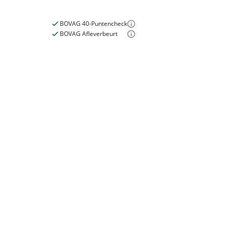
BOVAG 40-Puntencheck
BOVAG Afleverbeurt
Nieuwe accu
Inbegrepen
Meerprijs
:
€ 0,-
E-bike
Wat is een nieuwe accu?
Elektrisch?
Ja, E-bike
Motormerk
Cortina
Type aandrijving
Voorwiel
Garanties