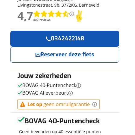
Livingstonestraat
,
9
b
,
3772KG
,
Barneveld
ruiken daarvoor
4,7
eme basis. Meer
4,7
lleen functionele
400 reviews
400 reviews
passen via de
Geen reviews gevonden
0342422148
Reserveer
Jouw contactgeg
nu!
Reserveer deze fiets
Naam
Ik heb
interesse in
Jouw zekerheden
E-mailadres
CORTINA E-
BOVAG 40-Puntencheck
U4
BOVAG Afleverbeurt
Transport
Dames Jett
Jansen
Let op
geen omruilgarantie
Telefoonnummer (opti
Black Matt
2wielers
Magazijn
zw/kh 57cm
neemt snel
2025
BOVAG 40-Puntencheck
contact met je
op.
Goed bevonden op 40 essentiële punten