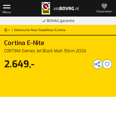
Favorieten
Menu
BOVAG garantie
|
Elektrische fiets
>
Stadsfiets
>
Cortina
Cortina
E-Nite
1
/
1
CORTINA Dames Jet Black Matt 50cm 2026
2.649,-