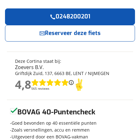
0248200201
Reserveer
nu!
Algemeen
Merk
Cortina
Reserveer deze fiets
Zoevers B.V.
neemt snel contact met je op.
Model
E-Nite
Modeljaar
2026
Jouw contactgegevens
Soort fiets
Stadsfiets
Deze Cortina staat bij:
Naam
Frametype
Dames
Zoevers B.V.
Griftdijk Zuid
,
137
,
6663 BE
,
LENT / NIJMEGEN
Framehoogte
50 cm
4,8
Wielmaat
28 inch
4,8
E-mailadres
565 reviews
565 reviews
Nieuw of occasion
Nieuw
Geen reviews gevonden
BOVAG 40-Puntencheck
Telefoonnummer (optioneel)
Techniek
Goed bevonden op 40 essentiële punten
Zoals versnellingen, accu en remmen
Transmissie
Naaf
Uitgevoerd door een BOVAG-vakman
Aantal versnellingen
7