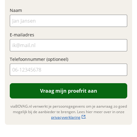
Type aandrijving
Trapas
Naam
Financieel
E-mailadres
Prijs
€ 2.649,-
BTW/marge
BTW
Telefoonnummer (optioneel)
Bijtellingspercentage
7 %
Nieuwprijs
€ 2.649,-
Vraag mijn proefrit aan
Garanties
viaBOVAG.nl verwerkt je persoonsgegevens om je aanvraag zo goed
BOVAG Garantie
Fabrieksgarantie van
mogelijk bij de aanbieder te brengen. Lees hier meer over in onze
toepassing
privacyverklaring
.
Fabrieksgarantie
Ja