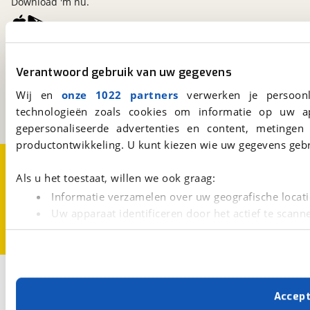
Download 'm nu.
viaBOVAG.nl
Verantwoord gebruik van uw gegevens
Kosterijland
15
3981 AJ
Bunnik
Wij en
onze 1022 partners
verwerken je persoonl
Een initiatief van
technologieën zoals cookies om informatie op uw a
BOVAG
gepersonaliseerde advertenties en content, metingen
productontwikkeling. U kunt kiezen wie uw gegevens gebr
Over viaBOVAG.nl
Disclaimer- en Privacyverklaring
Cookievoorkeuren
Vacatures
Als u het toestaat, willen we ook graag:
Informatie verzamelen over uw geografische locati
Uw apparaat identificeren door het actief te scann
Lees meer over hoe uw persoonlijke gegevens worden ve
U kunt uw toestemming op elk moment wijzigen of intrekk
Met cookies en vergelijkbare technieken zorgen we voor 
Accep
cookies zorgen ervoor dat de website goed werkt. Ook g