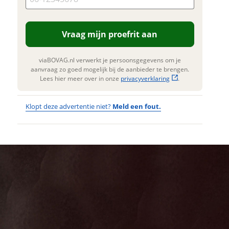
n. Lees hier meer over in onze
privacyverklaring
.
Vraag mijn proefrit aan
viaBOVAG.nl verwerkt je persoonsgegevens om je
aanvraag zo goed mogelijk bij de aanbieder te brengen.
Lees hier meer over in onze
privacyverklaring
.
Klopt deze advertentie niet?
Meld een fout.
Wat
Wat is jou
opgevallen?
vervelend
dat je een
Wat klopt er
fout hebt
niet?
ontdekt.
Cortina E-
Kan je ons nog
Common Int