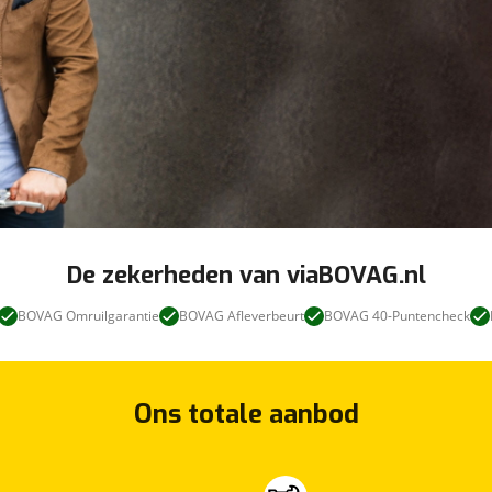
De zekerheden van viaBOVAG.nl
BOVAG Omruilgarantie
BOVAG Afleverbeurt
BOVAG 40-Puntencheck
Ons totale aanbod