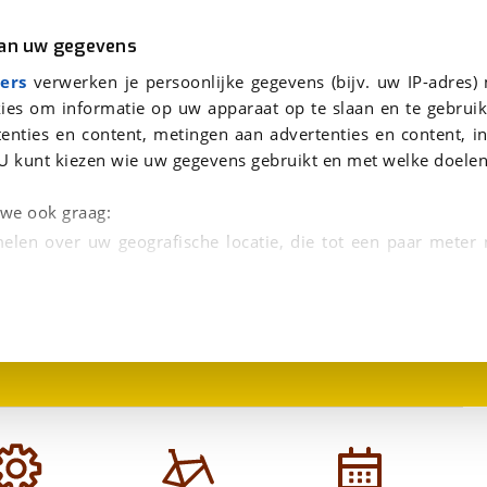
r
Kampeer
van uw gegevens
viaBOVAG.nl verwerkt je persoonsgegevens om je aanvraag zo goed mogelijk bij de aanbieder te brengen. Lees hi
ers
verwerken je persoonlijke gegevens (bijv. uw IP-adres)
ies om informatie op uw apparaat op te slaan en te gebruik
enties en content, metingen aan advertenties en content, in
s Gloss DB7
U kunt kiezen wie uw gegevens gebruikt en met welke doelen
n we ook graag:
elen over uw geografische locatie, die tot een paar meter
1
/
1
entificeren door het actief te scannen op specifieke
 persoonlijke gegevens worden verwerkt en stel uw voo
unt uw toestemming op elk moment wijzigen of in
kbare technieken zorgen we voor een betere en meer persoon
en ervoor dat de website goed werkt. Ook gebruiken we anal