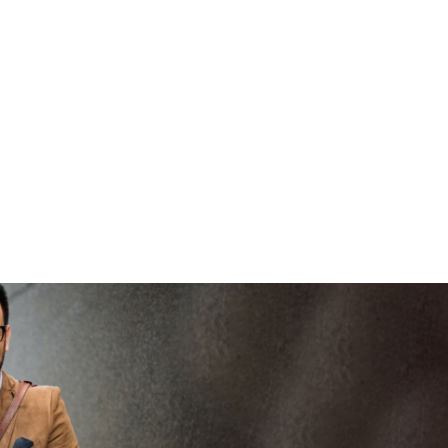
brenge
vertrouwd