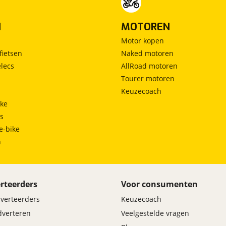
N
MOTOREN
Motor kopen
fietsen
Naked motoren
lecs
AllRoad motoren
Tourer motoren
Keuzecoach
ke
ts
e-bike
h
rteerders
Voor consumenten
dverteerders
Keuzecoach
adverteren
Veelgestelde vragen