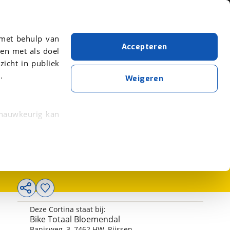
Over viaBOVAG.nl
er meer over in onze
Ik heb een vraag
(0548) 51 22 17
 met behulp van
Accepteren
en met als doel
zicht in publiek
.
Weigeren
3.299,-
 nauwkeurig kan
 eigenschappen
rkeuren in het
trekken in de
Deze Cortina staat bij:
lijke ervaring.
Bike Totaal Bloemendal
ytische cookies
Banisweg
,
3
,
7462 HW
,
Rijssen