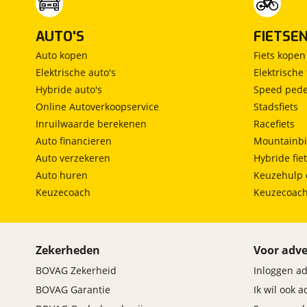
AUTO'S
FIETSE
Auto kopen
Fiets kopen
Elektrische auto's
Elektrische 
Hybride auto's
Speed pede
Online Autoverkoopservice
Stadsfiets
Inruilwaarde berekenen
Racefiets
Auto financieren
Mountainbi
Auto verzekeren
Hybride fie
Auto huren
Keuzehulp 
Keuzecoach
Keuzecoac
Zekerheden
Voor adve
BOVAG Zekerheid
Inloggen a
BOVAG Garantie
Ik wil ook 