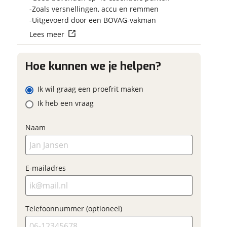
aan
Zoals versnellingen, accu en remmen
adres
Uitgevoerd door een BOVAG-vakman
viaBOVAG.nl verwerk
Lees meer
viaBOVAG -
persoonsgegevens om je a
m
veilig en
goed mogelijk bij de aan
onnummer (optioneel)
brengen. Lees hier meer o
vertrouwd
Hoe kunnen we je helpen?
privacyverklaring
ladres
Ik wil graag een proefrit maken
Ik heb een vraag
raag mijn proefrit
aan
Naam
oonnummer (optioneel)
viaBOVAG.nl verwerkt je
nsgegevens om je aanvraag zo
E-mailadres
mogelijk bij de aanbieder te
. Lees hier meer over in onze
erstuur mijn vraag
privacyverklaring
.
viaBOVAG.nl verwerkt je
Telefoonnummer (optioneel)
nsgegevens om je aanvraag zo
 mogelijk bij de aanbieder te