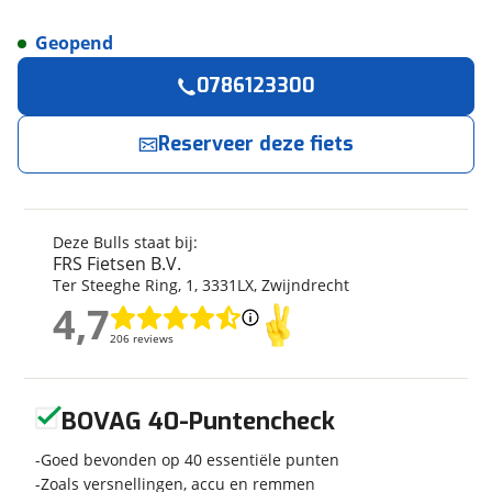
Geopend
Reserveer
nu!
Algemeen
0786123300
Merk
Bulls
FRS Fietsen B.V.
neemt snel contact met je op.
Model
Harrier 1 Disc
Reserveer deze fiets
Modeljaar
2022
Jouw contactgegevens
Soort fiets
Racefiets
Naam
Frametype
Heren
Deze Bulls staat bij:
Framehoogte
58 cm
FRS Fietsen B.V.
Ter Steeghe Ring
,
1
,
3331LX
,
Zwijndrecht
Wielmaat
28 inch
4,7
E-mailadres
Nieuw of occasion
Nieuw
4,7
206 reviews
206 reviews
Geen reviews gevonden
Telefoonnummer (optioneel)
BOVAG 40-Puntencheck
Techniek
Goed bevonden op 40 essentiële punten
Framemateriaal
Aluminium
Zoals versnellingen, accu en remmen
Kleur
Sortie