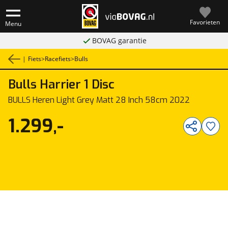
Favorieten
Menu
BOVAG garantie
|
Fiets
>
Racefiets
>
Bulls
Bulls
Harrier 1 Disc
1
/
1
BULLS Heren Light Grey Matt 28 Inch 58cm 2022
1.299,-