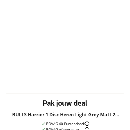
Pak jouw deal
BULLS Harrier 1 Disc Heren Light Grey Matt 28
Inch 58cm 2022
BOVAG 40-Puntencheck
BOVAG Afleverbeurt