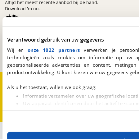
Altijd het meest recente aanbod bij de hand.
Download 'm nu.
viaBOVAG.nl
Verantwoord gebruik van uw gegevens
Kosterijland
15
3981 AJ
Bunnik
Wij en
onze 1022 partners
verwerken je persoonl
Een initiatief van
technologieën zoals cookies om informatie op uw a
BOVAG
gepersonaliseerde advertenties en content, metingen
productontwikkeling. U kunt kiezen wie uw gegevens gebr
Over viaBOVAG.nl
Disclaimer- en Privacyverklaring
Cookievoorkeuren
Vacatures
Als u het toestaat, willen we ook graag:
Informatie verzamelen over uw geografische locati
Uw apparaat identificeren door het actief te scann
Lees meer over hoe uw persoonlijke gegevens worden ve
U kunt uw toestemming op elk moment wijzigen of intrekk
Met cookies en vergelijkbare technieken zorgen we voor 