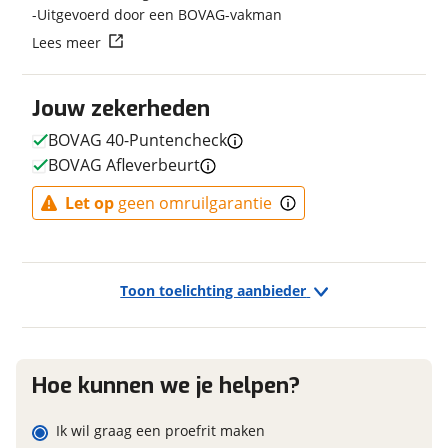
Uitgevoerd door een BOVAG-vakman
Vraag mijn reservering aan
Fabriekskleur
Light Grey Matt
Lees meer
Model remsysteem voor
Mechanische schijfrem
viaBOVAG.nl verwerkt je persoonsgegevens om je aanvraag zo
Model primair remsysteem
Mechanische schijfrem
goed mogelijk bij de aanbieder te brengen. Lees hier meer
achter
Jouw zekerheden
over in onze
privacyverklaring
.
BOVAG 40-Puntencheck
BOVAG Afleverbeurt
E-bike
Let op
geen omruilgarantie
Elektrisch?
Niet elektrisch
Toon toelichting aanbieder
Financieel
Prijs
€ 1.299,-
Hoe kunnen we je helpen?
BTW/marge
BTW
Bijtellingspercentage
7 %
Ik wil graag een proefrit maken
Nieuwprijs
€ 1.299,-