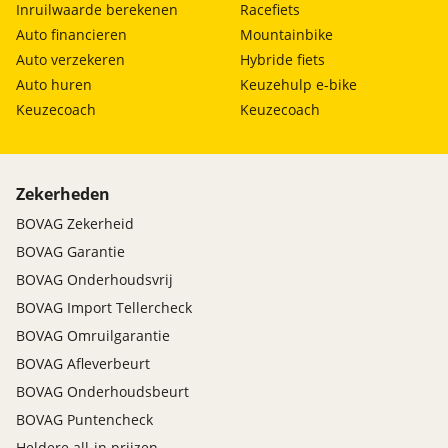
Inruilwaarde berekenen
Racefiets
Auto financieren
Mountainbike
Auto verzekeren
Hybride fiets
Auto huren
Keuzehulp e-bike
Keuzecoach
Keuzecoach
Zekerheden
BOVAG Zekerheid
BOVAG Garantie
BOVAG Onderhoudsvrij
BOVAG Import Tellercheck
BOVAG Omruilgarantie
BOVAG Afleverbeurt
BOVAG Onderhoudsbeurt
BOVAG Puntencheck
Heldere all-in prijzen