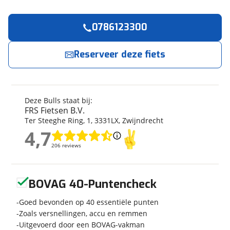
0786123300
Reserveer
nu!
Algemeen
Merk
Bulls
Reserveer deze fiets
FRS Fietsen B.V.
neemt snel contact met je op.
Model
Grinder 3
Modeljaar
2022
Jouw contactgegevens
Soort fiets
Racefiets
Deze Bulls staat bij:
Naam
Frametype
Heren
FRS Fietsen B.V.
Ter Steeghe Ring
,
1
,
3331LX
,
Zwijndrecht
Framehoogte
51 cm
4,7
Wielmaat
28 inch
4,7
E-mailadres
206 reviews
206 reviews
Nieuw of occasion
Nieuw
Geen reviews gevonden
BOVAG 40-Puntencheck
Telefoonnummer (optioneel)
Techniek
Goed bevonden op 40 essentiële punten
Zoals versnellingen, accu en remmen
Framemateriaal
Aluminium
Uitgevoerd door een BOVAG-vakman
Kleur
Sortie