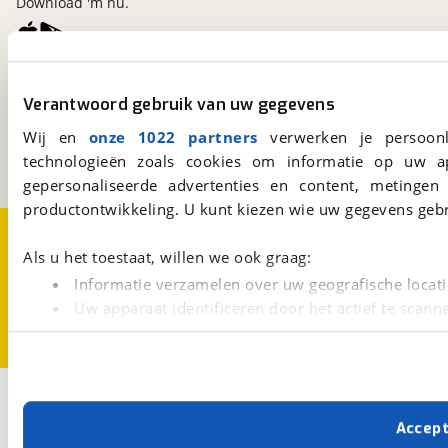
Download 'm nu.
viaBOVAG.nl
Verantwoord gebruik van uw gegevens
Kosterijland
15
3981 AJ
Bunnik
Wij en
onze 1022 partners
verwerken je persoonl
Een initiatief van
technologieën zoals cookies om informatie op uw a
BOVAG
gepersonaliseerde advertenties en content, metingen
productontwikkeling. U kunt kiezen wie uw gegevens gebr
Over viaBOVAG.nl
Disclaimer- en Privacyverklaring
Cookievoorkeuren
Vacatures
Als u het toestaat, willen we ook graag:
Informatie verzamelen over uw geografische locati
Uw apparaat identificeren door het actief te scann
Lees meer over hoe uw persoonlijke gegevens worden ve
U kunt uw toestemming op elk moment wijzigen of intrekk
Met cookies en vergelijkbare technieken zorgen we voor 
Accep
cookies zorgen ervoor dat de website goed werkt. Ook g