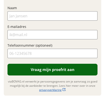
Naam
Garanties
E-mailadres
BOVAG Garantie
Fabrieksgarantie van
toepassing
Fabrieksgarantie
Ja
Telefoonnummer (optioneel)
Vraag mijn proefrit aan
viaBOVAG.nl verwerkt je persoonsgegevens om je aanvraag zo goed
mogelijk bij de aanbieder te brengen. Lees hier meer over in onze
privacyverklaring
.