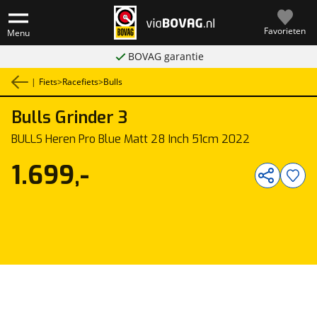
Favorieten
Menu
BOVAG garantie
|
Fiets
>
Racefiets
>
Bulls
Bulls
Grinder 3
1
/
1
BULLS Heren Pro Blue Matt 28 Inch 51cm 2022
1.699,-