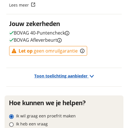
Vraag mijn reservering aan
Lees meer
Fabriekskleur
Pro Blue Matt
Model remsysteem voor
Hydraulische schijfrem
viaBOVAG.nl verwerkt je persoonsgegevens om je aanvraag zo
Jouw zekerheden
Model primair remsysteem
Hydraulische schijfrem
goed mogelijk bij de aanbieder te brengen. Lees hier meer
achter
over in onze
privacyverklaring
.
BOVAG 40-Puntencheck
BOVAG Afleverbeurt
Let op
geen omruilgarantie
E-bike
Elektrisch?
Niet elektrisch
Toon toelichting aanbieder
Financieel
Hoe kunnen we je helpen?
Prijs
€ 1.699,-
BTW/marge
BTW
Ik wil graag een proefrit maken
Bijtellingspercentage
7 %
Ik heb een vraag
Nieuwprijs
€ 1.699,-