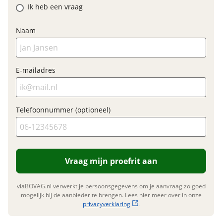
Ik heb een vraag
E-bike
Elektrisch?
Ja, E-bike
Naam
E-mailadres
Financieel
Prijs
€ 2.450,-
BTW/marge
BTW
Telefoonnummer (optioneel)
Bijtellingspercentage
7 %
Nieuwprijs
€ 3.199,-
Vraag mijn proefrit aan
Garanties
viaBOVAG.nl verwerkt je persoonsgegevens om je aanvraag zo goed
mogelijk bij de aanbieder te brengen. Lees hier meer over in onze
BOVAG Garantie
Fabrieksgarantie van
privacyverklaring
.
toepassing
Fabrieksgarantie
Ja