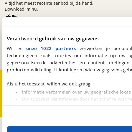
Altijd het meest recente aanbod bij de hand.
Download 'm nu.
viaBOVAG.nl
Verantwoord gebruik van uw gegevens
Kosterijland
15
3981 AJ
Bunnik
Wij en
onze 1022 partners
verwerken je persoonl
Een initiatief van
technologieën zoals cookies om informatie op uw a
BOVAG
gepersonaliseerde advertenties en content, metingen
productontwikkeling. U kunt kiezen wie uw gegevens gebr
Over viaBOVAG.nl
Disclaimer- en Privacyverklaring
Cookievoorkeuren
Vacatures
Als u het toestaat, willen we ook graag:
Informatie verzamelen over uw geografische locati
Uw apparaat identificeren door het actief te scann
Lees meer over hoe uw persoonlijke gegevens worden ve
U kunt uw toestemming op elk moment wijzigen of intrekk
Met cookies en vergelijkbare technieken zorgen we voor 