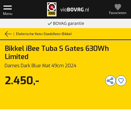
Favorieten
Menu
BOVAG garantie
|
Elektrische fiets
>
Stadsfiets
>
Bikkel
Bikkel
iBee Tuba S Gates 630Wh
1
/
3
Limited
Dames Dark Blue Mat 49cm 2024
2.450,-