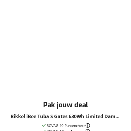
Pak jouw deal
Bikkel iBee Tuba S Gates 630Wh Limited Dames
Dark Blue Mat 49cm 2024
BOVAG 40-Puntencheck