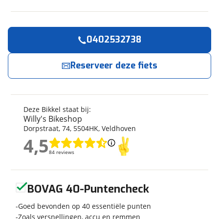
0402532738
Reserveer
nu!
Algemeen
Merk
Bikkel
Reserveer deze fiets
Willy's Bikeshop
neemt snel contact met je op.
Model
iBee Tuba S Gates 630Wh
Limited
Jouw contactgegevens
Modeljaar
2024
Deze Bikkel staat bij:
Soort fiets
Stadsfiets
Naam
Willy's Bikeshop
Frametype
Dames
Dorpstraat
,
74
,
5504HK
,
Veldhoven
Framehoogte
49 cm
4,5
4,5
Wielmaat
E-mailadres
28 inch
84 reviews
84 reviews
Nieuw of occasion
Nieuw
Geen reviews gevonden
BOVAG 40-Puntencheck
Telefoonnummer (optioneel)
Goed bevonden op 40 essentiële punten
Techniek
Zoals versnellingen, accu en remmen