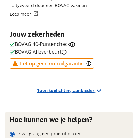
Uitgevoerd door een BOVAG-vakman
Transmissie
Naaf
Vraag mijn reservering aan
Lees meer
Aantal versnellingen
7
Framemateriaal
Aluminium
viaBOVAG.nl verwerkt je persoonsgegevens om je aanvraag zo
Gewicht
25 kg
Jouw zekerheden
goed mogelijk bij de aanbieder te brengen. Lees hier meer
Kleur
Blauw
over in onze
privacyverklaring
.
BOVAG 40-Puntencheck
Fabriekskleur
Dark Blue Mat
BOVAG Afleverbeurt
Type remsysteem voor
Schijfrem
Let op
geen omruilgarantie
Merk remsysteem voor
BIKKEL
Model remsysteem voor
BB4000
Type primair remsysteem
Schijfrem
achter
Toon toelichting aanbieder
Merk primair remsysteem
BIKKEL
achter
Model primair remsysteem
BB4000
achter
Hoe kunnen we je helpen?
Ik wil graag een proefrit maken