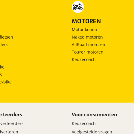
N
MOTOREN
Motor kopen
fietsen
Naked motoren
lecs
AllRoad motoren
Tourer motoren
Keuzecoach
ke
ts
e-bike
h
rteerders
Voor consumenten
dverteerders
Keuzecoach
adverteren
Veelgestelde vragen