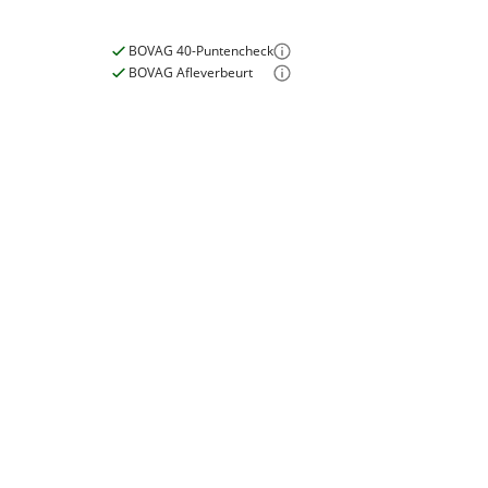
BOVAG 40-Puntencheck
BOVAG Afleverbeurt
E-bike
Elektrisch?
Niet elektrisch
Garanties
BOVAG Garantie
Fabrieksgarantie van
toepassing