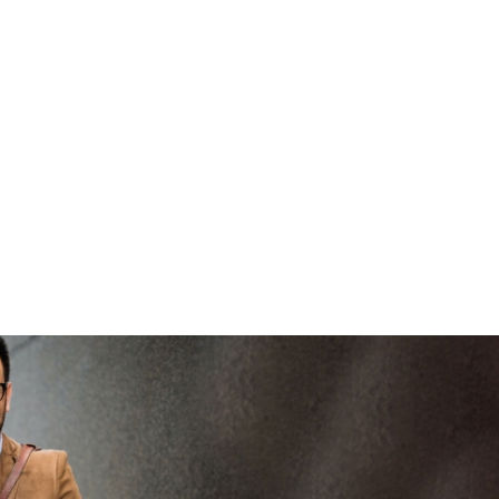
brengen
V
vertrouwd
viaBOVAG -
persoo
veilig en
goed
brenge
vertrouwd