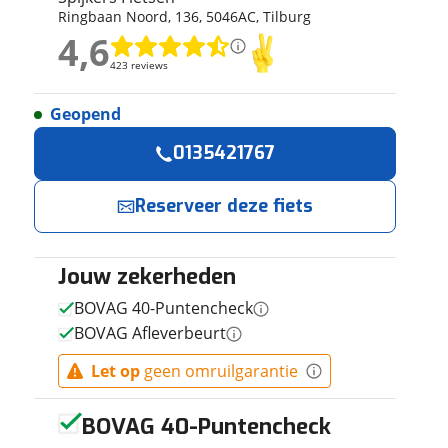
Ringbaan Noord
,
136
,
5046AC
,
Tilburg
ruiken daarvoor
4,6
eme basis. Meer
4,6
lleen functionele
423 reviews
423 reviews
passen via de
Geopend
Geen reviews gevonden
Reserveer
Jouw contactgeg
0135421767
nu!
Naam
Reserveer deze fiets
Ik heb
interesse in
Jouw zekerheden
E-mailadres
BATAVUS
Superstar 16
BOVAG 40-Puntencheck
Inch MEISJES
BOVAG Afleverbeurt
Terrazzo 25
Spijkers
Telefoonnummer (opti
2026
Fietsen
neemt
Let op
geen omruilgarantie
snel contact met
je op.
BOVAG 40-Puntencheck