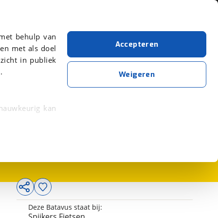
Over viaBOVAG.nl
er meer over in onze
 met behulp van
Accepteren
en met als doel
zicht in publiek
.
Weigeren
 nauwkeurig kan
259,-
 eigenschappen
rkeuren in het
trekken in de
lijke ervaring.
Deze Batavus staat bij:
ytische cookies
Spijkers Fietsen