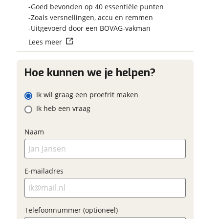
Vraag mijn reser
 contactgegevens
w vraag
Goed bevonden op 40 essentiële punten
aan
Zoals versnellingen, accu en remmen
Uitgevoerd door een BOVAG-vakman
viaBOVAG.nl verwerk
Lees meer
viaBOVAG -
persoonsgegevens om je a
veilig en
goed mogelijk bij de aan
adres
brengen. Lees hier meer o
vertrouwd
Hoe kunnen we je helpen?
privacyverklaring
m
Ik wil graag een proefrit maken
onnummer (optioneel)
Ik heb een vraag
Naam
ladres
raag mijn proefrit
aan
E-mailadres
oonnummer (optioneel)
viaBOVAG.nl verwerkt je
nsgegevens om je aanvraag zo
Telefoonnummer (optioneel)
mogelijk bij de aanbieder te