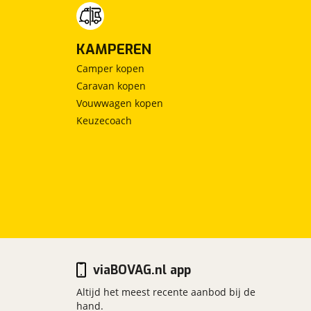
KAMPEREN
Camper kopen
Caravan kopen
Vouwwagen kopen
Keuzecoach
viaBOVAG.nl app
Altijd het meest recente aanbod bij de
hand.