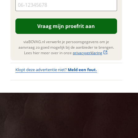
. Lees hier meer over in onze
erstuur mijn vraag
privacyverklaring
.
viaBOVAG.nl verwerkt je
nsgegevens om je aanvraag zo
Vraag mijn proefrit aan
 mogelijk bij de aanbieder te
n. Lees hier meer over in onze
privacyverklaring
.
viaBOVAG.nl verwerkt je persoonsgegevens om je
aanvraag zo goed mogelijk bij de aanbieder te brengen.
Lees hier meer over in onze
privacyverklaring
.
Klopt deze advertentie niet?
Meld een fout.
Wat
Wat is jou
opgevallen?
vervelend
dat je een
Wat klopt er
fout hebt
niet?
ontdekt.
BATAVUS