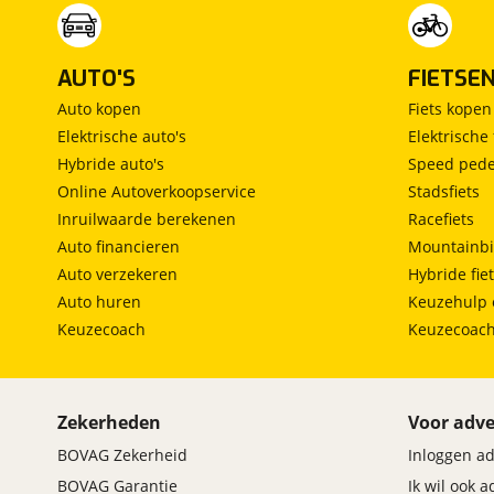
AUTO'S
FIETSE
Auto kopen
Fiets kopen
Elektrische auto's
Elektrische 
Hybride auto's
Speed pede
Online Autoverkoopservice
Stadsfiets
Inruilwaarde berekenen
Racefiets
Auto financieren
Mountainbi
Auto verzekeren
Hybride fie
Auto huren
Keuzehulp 
Keuzecoach
Keuzecoac
Zekerheden
Voor adve
BOVAG Zekerheid
Inloggen a
BOVAG Garantie
Ik wil ook 