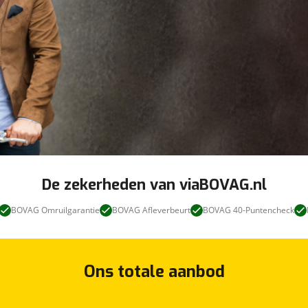
De zekerheden van viaBOVAG.nl
BOVAG Omruilgarantie
BOVAG Afleverbeurt
BOVAG 40-Puntencheck
Ons totale aanbod