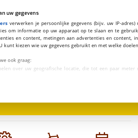
r
Kampeer
van uw gegevens
aag te beantwoorden.
5 2026
viaBOVAG.nl verwerkt je persoonsgegevens om je aanvraag zo goed mogelijk bij de aanbieder te brengen. Lees hi
ers
verwerken je persoonlijke gegevens (bijv. uw IP-adres)
ies om informatie op uw apparaat op te slaan en te gebruik
enties en content, metingen aan advertenties en content, in
U kunt kiezen wie uw gegevens gebruikt en met welke doelen
n we ook graag:
elen over uw geografische locatie, die tot een paar meter
1
/
3
entificeren door het actief te scannen op specifieke
 persoonlijke gegevens worden verwerkt en stel uw voo
unt uw toestemming op elk moment wijzigen of in
kbare technieken zorgen we voor een betere en meer persoon
en ervoor dat de website goed werkt. Ook gebruiken we anal