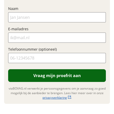
Elektrisch?
Niet elektrisch
Naam
Financieel
E-mailadres
Prijs
€ 1.099,-
BTW/marge
BTW
Telefoonnummer (optioneel)
Bijtellingspercentage
7 %
Nieuwprijs
€ 1.099,-
Vraag mijn proefrit aan
Garanties
viaBOVAG.nl verwerkt je persoonsgegevens om je aanvraag zo goed
BOVAG Garantie
Fabrieksgarantie van
mogelijk bij de aanbieder te brengen. Lees hier meer over in onze
toepassing
privacyverklaring
.
Fabrieksgarantie
Ja