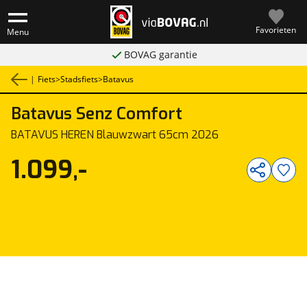
Favorieten
Menu
BOVAG garantie
|
Fiets
>
Stadsfiets
>
Batavus
Batavus
Senz Comfort
1
/
5
BATAVUS HEREN Blauwzwart 65cm 2026
1.099,-