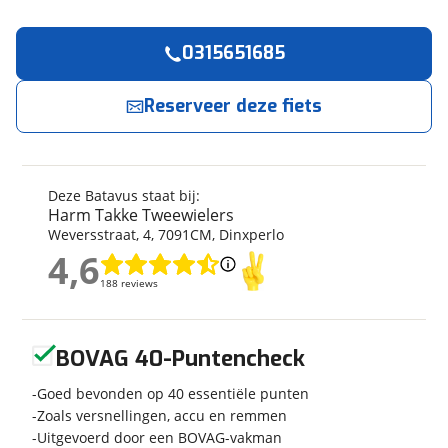
0315651685
Reserveer
nu!
Algemeen
Merk
Batavus
Reserveer deze fiets
Harm Takke Tweewielers
neemt snel contact
met je op.
Model
Senz Comfort
Modeljaar
2026
Jouw contactgegevens
Soort fiets
Stadsfiets
Deze Batavus staat bij:
Frametype
Heren
Harm Takke Tweewielers
Naam
Weversstraat
,
4
,
7091CM
,
Dinxperlo
Framehoogte
65 cm
4,6
Wielmaat
28 inch
4,6
188 reviews
188 reviews
Nieuw of occasion
Nieuw
E-mailadres
Geen reviews gevonden
BOVAG 40-Puntencheck
Telefoonnummer (optioneel)
Techniek
Goed bevonden op 40 essentiële punten
Zoals versnellingen, accu en remmen
Transmissie
Naaf
Uitgevoerd door een BOVAG-vakman
Aantal versnellingen
7