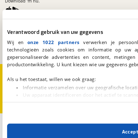
Download 'm nu.
viaBOVAG.nl
Verantwoord gebruik van uw gegevens
Kosterijland
15
3981 AJ
Bunnik
Wij en
onze 1022 partners
verwerken je persoonl
Een initiatief van
technologieën zoals cookies om informatie op uw a
BOVAG
gepersonaliseerde advertenties en content, metingen
productontwikkeling. U kunt kiezen wie uw gegevens gebr
Over viaBOVAG.nl
Disclaimer- en Privacyverklaring
Cookievoorkeuren
Vacatures
Als u het toestaat, willen we ook graag:
Informatie verzamelen over uw geografische locati
Uw apparaat identificeren door het actief te scann
Lees meer over hoe uw persoonlijke gegevens worden ve
U kunt uw toestemming op elk moment wijzigen of intrekk
Met cookies en vergelijkbare technieken zorgen we voor 
Accep
cookies zorgen ervoor dat de website goed werkt. Ook g