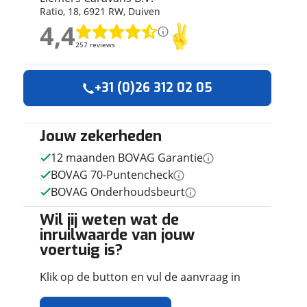
Ratio
,
18
,
6921 RW
,
Duiven
ruiken daarvoor
4,4
eme basis. Meer
4,4
lleen functionele
257 reviews
257 reviews
passen via de
Geen reviews gevonden
+31 (0)26 312 02 05
Jouw zekerheden
12 maanden BOVAG Garantie
BOVAG 70-Puntencheck
BOVAG Onderhoudsbeurt
Wil jij weten wat de
inruilwaarde van jouw
voertuig is?
Klik op de button en vul de aanvraag in