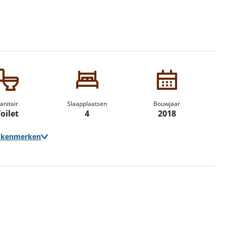
erbeteren. We tonen je graag relevante advertenties en geb
ag op en buiten onze website volgt – uiteraard op anoni
laimer en privacyverklaring
. Als je weigert, plaatsen we a
che cookies. Je voorkeuren kun je later altijd aan
anitair
Slaapplaatsen
Bouwjaar
oilet
4
2018
e kenmerken
Afmetingen en gewicht
Hoogte
2,61 m
Breedte
2,30 m