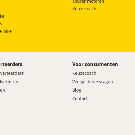
Tourer motoren
Keuzecoach
ke
ts
e-bike
h
rteerders
Voor consumenten
dverteerders
Keuzecoach
adverteren
Veelgestelde vragen
en
Blog
Contact