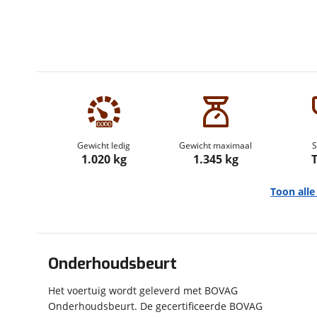
om de site continu te v
technologie die je gedr
weten? Bekijk onze
disc
en beperkte analytis
voorkeurenpagina
.
Gewicht ledig
Gewicht maximaal
S
1.020 kg
1.345 kg
T
Toon all
Onderhoudsbeurt
Algemeen
Het voertuig wordt geleverd met BOVAG
Merk
Hobby
Onderhoudsbeurt. De gecertificeerde BOVAG
Model
De Luxe Edition