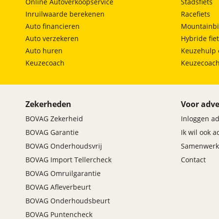
Online Autoverkoopservice
Stadsfiets
Inruilwaarde berekenen
Racefiets
Auto financieren
Mountainbi
Auto verzekeren
Hybride fie
Auto huren
Keuzehulp 
Keuzecoach
Keuzecoac
Zekerheden
Voor adve
BOVAG Zekerheid
Inloggen a
BOVAG Garantie
Ik wil ook 
BOVAG Onderhoudsvrij
Samenwerk
BOVAG Import Tellercheck
Contact
BOVAG Omruilgarantie
BOVAG Afleverbeurt
BOVAG Onderhoudsbeurt
BOVAG Puntencheck