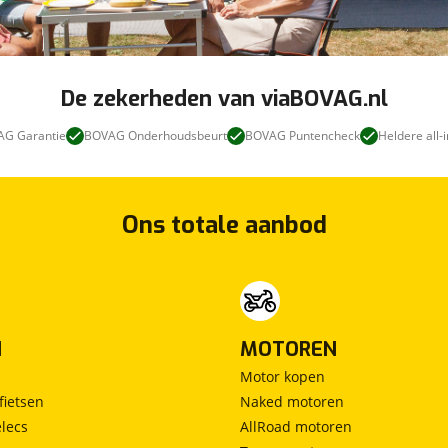
De zekerheden van viaBOVAG.nl
G Garantie
BOVAG Onderhoudsbeurt
BOVAG Puntencheck
Heldere all-i
Ons totale aanbod
N
MOTOREN
Motor kopen
fietsen
Naked motoren
lecs
AllRoad motoren