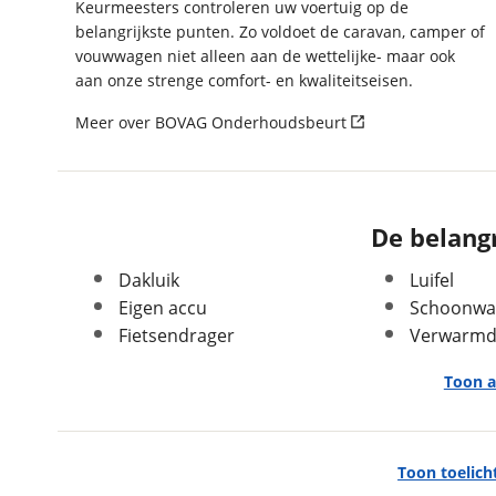
Keurmeesters controleren uw voertuig op de
Uitvoering
440 SF
belangrijkste punten. Zo voldoet de caravan, camper of
Kenteken
42WSVR
vouwwagen niet alleen aan de wettelijke- maar ook
Bouwjaar
2018
aan onze strenge comfort- en kwaliteitseisen.
Modeljaar
2018
Meer over BOVAG Onderhoudsbeurt
Carrosserievorm
Caravan
Soort voertuig
Caravan
Nieuw of occasion
Occasion
De belangr
Dakluik
Luifel
Eigen accu
Schoonwa
In- en exterieur
Fietsendrager
Verwarmde
Stahoogte
195 cm
Toon a
Keukenindeling
Middenkeuken
Sanitairindeling
Middenopstelling
Exterieur/Interieur
Zitindeling
Treinzit
Toon toelich
Aantal slaapplaatsen
4
Buitenlamp