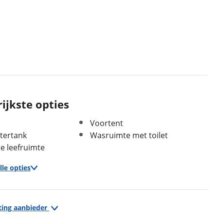
Lengte
6,14 m
Massa ledig voertuig
1.020 kg
Maximaal toelaatbaar
1.345 kg
gewicht
ijkste opties
Voortent
tertank
Wasruimte met toilet
Geschiedenis
 leefruimte
Voertuig heeft
Nee
lle opties
schadeverleden
Voormalig
Nee
verhuurvoertuig
Keuken
ting aanbieder
Boiler Inhoud 5 lt