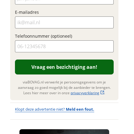
E-mailadres
Foto's
Klik hi
Telefoonnummer (optioneel)
te upl
(option
JPG, PN
foto's)
Vraag een bezichtiging aan!
w vraag
Jouw contactgegevens
Jouw contac
g
Naam
viaBOVAG.nl verwerkt je persoonsgegevens om je
Naam
aanvraag zo goed mogelijk bij de aanbieder te brengen.
Lees hier meer over in onze
privacyverklaring
.
E-mailadres
E-mailadres
Klopt deze advertentie niet?
Meld een fout.
m
Telefoonnummer (optioneel)
Wat
Wat is jou
Telefoonnum