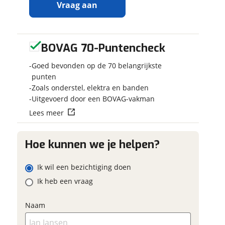
Vraag aan
BOVAG 70-Puntencheck
Ontvang
Jouw kampee
gratis jouw
Kies je voertuig
Goed bevonden op de 70 belangrijkste
inruilwaarde
!
Camper
punten
Zoals onderstel, elektra en banden
Caravan
Jouw
inruilwaarde
Uitgevoerd door een BOVAG-vakman
Vouwwagen
wordt bepaald in
Lees meer
combinatie met
Kenteken (opti
deze caravan:
Hobby De Luxe
Hoe kunnen we je helpen?
Edition 440 SF
MOVER-
Merk, model e
Ik wil een bezichtiging doen
VOORTENT-LUIFEL
Liemers Caravans
Ik heb een vraag
B.V.
neemt snel
contact met je op om
Eventuele bij
jouw inruilwaarde te
Naam
bepalen.
(optioneel)