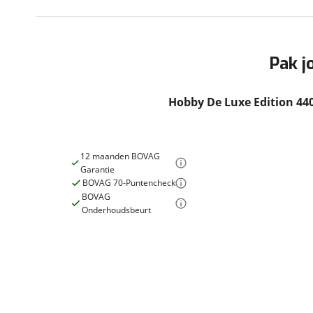
Bedindeling
Combicassettes
Dwarsbed
Dakluik
Wandsoort
Hamerslag
Dakluik groot
Kleur
Wit
Pak j
Dakluik heki
Fietsenrek
Hordeur
Hobby De Luxe Edition 4
Leeslampjes
Luifel Merk Thule
Financieel
Voortent Merk Isabella
12 maanden BOVAG
Prijs
€ 21.495,-
Garantie
Sanitair
BTW/marge
BTW
BOVAG 70-Puntencheck
BOVAG
Cassettetoilet
Onderhoudsbeurt
Schoonwatertank (vast)
Toilet/Wasruimte
Techniek en veiligheid
Accu
Caravanmover