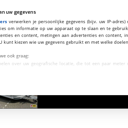
r
Kampeer
van uw gegevens
T-LUIFEL
viaBOVAG.nl verwerkt je persoonsgegevens om je aanvraag zo goed mogelijk bij de aanbieder te brengen. Lees hi
ers
verwerken je persoonlijke gegevens (bijv. uw IP-adres)
ies om informatie op uw apparaat op te slaan en te gebruik
enties en content, metingen aan advertenties en content, in
U kunt kiezen wie uw gegevens gebruikt en met welke doelen
n we ook graag:
elen over uw geografische locatie, die tot een paar meter
1
/
11
entificeren door het actief te scannen op specifieke
 persoonlijke gegevens worden verwerkt en stel uw voo
unt uw toestemming op elk moment wijzigen of in
kbare technieken zorgen we voor een betere en meer persoon
en ervoor dat de website goed werkt. Ook gebruiken we anal