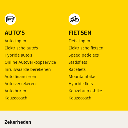
export, please visit
https://wisselinkcaravans.nl/tips-tricks/export or
call us directly at 0031544374310.
AUTO'S
FIETSEN
Auto kopen
Fiets kopen
Elektrische auto's
Elektrische fietsen
Hybride auto's
Speed pedelecs
Online Autoverkoopservice
Stadsfiets
Inruilwaarde berekenen
Racefiets
Auto financieren
Mountainbike
Auto verzekeren
Hybride fiets
Auto huren
Keuzehulp e-bike
Keuzecoach
Keuzecoach
Zekerheden