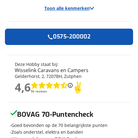
Toon alle kenmerken
0575-200002
Algemeen
Merk
Hobby
Model
De Luxe 440 SF
Deze Hobby staat bij:
Wisselink Caravans en Campers
Uitvoering
De Luxe 440 SF
Gelderhorst
,
2
,
7207BH
,
Zutphen
Bouwjaar
5-2020
4,6
Leeftijd
6 jaar en 3 maanden
4,6
96 reviews
96 reviews
Carrosserievorm
Caravan
Soort voertuig
Caravan
Geen reviews gevonden
Nieuw of occasion
Occasion
BOVAG 70-Puntencheck
Goed bevonden op de 70 belangrijkste punten
Zoals onderstel, elektra en banden