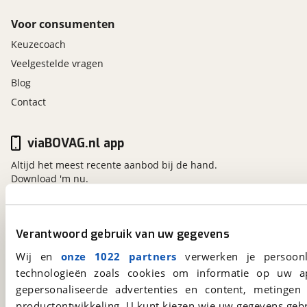
Voor consumenten
Keuzecoach
Veelgestelde vragen
Blog
Contact
viaBOVAG.nl app
Altijd het meest recente aanbod bij de hand.
Download 'm nu.
viaBOVAG.nl
Verantwoord gebruik van uw gegevens
Kosterijland
15
Wij en
onze 1022 partners
verwerken je persoonl
3981 AJ
Bunnik
technologieën zoals cookies om informatie op uw a
Een initiatief van
gepersonaliseerde advertenties en content, metingen
BOVAG
productontwikkeling. U kunt kiezen wie uw gegevens gebr