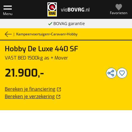
Favorieten
Menu
BOVAG garantie
|
Kampeervoertuigen
>
Caravan
>
Hobby
Hobby
De Luxe 440 SF
1
/
24
VAST BED 1500kg as + Mover
21.900,-
Bereken je financiering
Bereken je verzekering