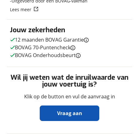
Uitgevoerd door een BOVAG-vakman
Afmetingen en gewicht
Lees meer
Hoogte
2,64 m
Breedte
2,30 m
Jouw zekerheden
Lengte
6,14 m
12 maanden BOVAG Garantie
Massa ledig voertuig
1.100 kg
BOVAG 70-Puntencheck
Maximaal toelaatbaar
1.500 kg
gewicht
BOVAG Onderhoudsbeurt
Wil jij weten wat de inruilwaarde van
jouw voertuig is?
In- en exterieur
Keukenindeling
Middenkeuken
Klik op de button en vul de aanvraag in
Sanitairindeling
Middenopstelling
Zitindeling
Treinzit
Vraag aan
Aantal slaapplaatsen
2
Bedindeling
Vast bed
Ontvang gratis jouw
Kleur
Overig