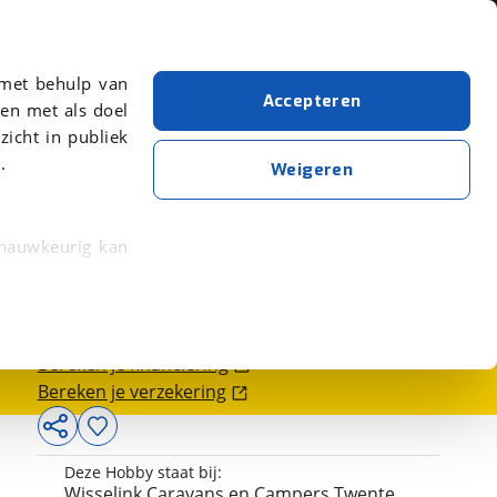
Over viaBOVAG.nl
er meer over in onze
 met behulp van
Accepteren
en met als doel
zicht in publiek
.
Weigeren
 nauwkeurig kan
12.950,-
 eigenschappen
rkeuren in het
Bereken je financiering
trekken in de
Bereken je verzekering
lijke ervaring.
Deze Hobby staat bij:
ytische cookies
Wisselink Caravans en Campers Twente