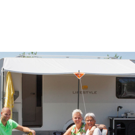
fiteert u van directe betaling en vrijwaring. Ophaal
ng of stalling. Zonder tussenhandel en met de
drijf!
ravans
Cd1bmaNnR9zjgeGYGvChykQ
aravans/
elink-caravans-en-campers/
aravan of camper in België! Kijk voor meer informatie
/export-belgie of bel ons op 0031544374310.
es Wohnwagens order Wohnmobils nach Deutschland!