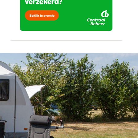
bevinding
veilig en
door
vertrouwd