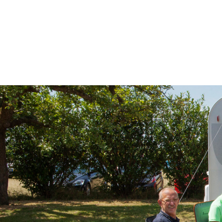
Zaterdag: 09:00-16:00
Wilt u uw caravan of camper VERKOPEN? Bij ons pro
service door heel Nederland bij u thuis, de campi
zekerheid van een BOVAG en RDW gecertificeerd be
Volg ons online op:
Facebook: https://www.facebook.com/wisselinkca
YouTube: https://www.youtube.com/channel/U
Instagram: https://www.instagram.com/wisselinkc
LinkedIn: https://www.linkedin.com/company/wiss
Voor onze Belgische klanten:
Wij helpen u zeer graag met het invoeren van uw c
op https://wisselinkcaravans.nl/tips-tricks/export
Für unsere Deutschen Kunden:
Wir helfen Ihnen sehr gerne bei der Einfuhr Ihr