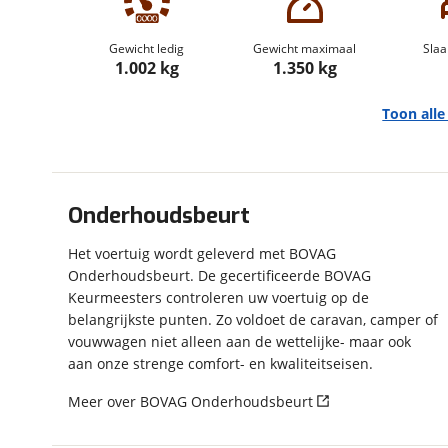
om de site continu te v
technologie die je gedr
Gewicht ledig
Gewicht maximaal
Slaa
weten? Bekijk onze
disc
1.002 kg
1.350 kg
en beperkte analytis
Toon all
voorkeurenpagina
.
Onderhoudsbeurt
Algemeen
Het voertuig wordt geleverd met BOVAG
Merk
Hobby
Onderhoudsbeurt. De gecertificeerde BOVAG
Model
De Luxe 440 SF
Keurmeesters controleren uw voertuig op de
Uitvoering
De Luxe 440 SF
belangrijkste punten. Zo voldoet de caravan, camper of
Bouwjaar
1-2009
vouwwagen niet alleen aan de wettelijke- maar ook
Leeftijd
17 jaar en 7 maanden
aan onze strenge comfort- en kwaliteitseisen.
Carrosserievorm
Caravan
Meer over BOVAG Onderhoudsbeurt
Soort voertuig
Caravan
Nieuw of occasion
Occasion