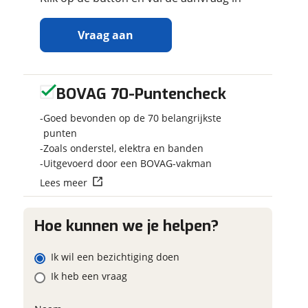
Vraag aan
BOVAG 70-Puntencheck
Ontvang
Jouw kampee
gratis jouw
Kies je voertuig
Goed bevonden op de 70 belangrijkste
inruilwaarde
!
Camper
punten
Zoals onderstel, elektra en banden
Caravan
Jouw
inruilwaarde
Uitgevoerd door een BOVAG-vakman
Vouwwagen
wordt bepaald in
Lees meer
combinatie met
Kenteken (opti
deze caravan:
Hobby De Luxe
Hoe kunnen we je helpen?
440 SF Mover
Voortent
Merk, model e
Ik wil een bezichtiging doen
Fietsendrager
Wisselink Caravans
Ik heb een vraag
en Campers Twente
B.V.
neemt snel
contact met je op om
Eventuele bij