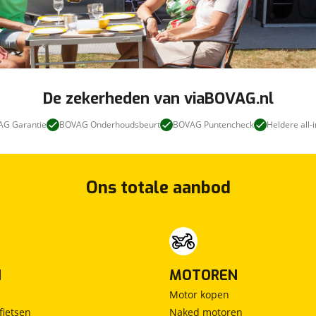
://wisselinkcaravans.nl/tips-tricks/export/export-
310.
motorhome and will take care of all papers and
please visit https://wisselinkcaravans.nl/tips-
De zekerheden van viaBOVAG.nl
G Garantie
BOVAG Onderhoudsbeurt
BOVAG Puntencheck
Heldere all-i
Ons totale aanbod
N
MOTOREN
Motor kopen
fietsen
Naked motoren