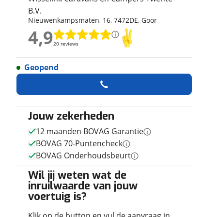
ruiken daarvoor
B.V.
Nieuwenkampsmaten
,
16
,
7472DE
,
Goor
eme basis. Meer
4,9
lleen functionele
4,9
passen via de
20 reviews
20 reviews
Geopend
Geen reviews gevonden
Jouw zekerheden
12 maanden BOVAG Garantie
BOVAG 70-Puntencheck
BOVAG Onderhoudsbeurt
Wil jij weten wat de
inruilwaarde van jouw
voertuig is?
Klik op de button en vul de aanvraag in