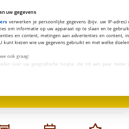
r
Kampeer
van uw gegevens
eantwoorden.
ger
viaBOVAG.nl verwerkt je persoonsgegevens om je aanvraag zo goed mogelijk bij de aanbieder te brengen. Lees hi
ers
verwerken je persoonlijke gegevens (bijv. uw IP-adres)
ies om informatie op uw apparaat op te slaan en te gebruik
enties en content, metingen aan advertenties en content, in
U kunt kiezen wie uw gegevens gebruikt en met welke doelen
n we ook graag:
elen over uw geografische locatie, die tot een paar meter
1
/
26
entificeren door het actief te scannen op specifieke
 persoonlijke gegevens worden verwerkt en stel uw voo
unt uw toestemming op elk moment wijzigen of in
kbare technieken zorgen we voor een betere en meer persoon
en ervoor dat de website goed werkt. Ook gebruiken we anal