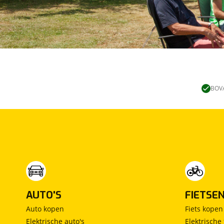
Für weitere Informationen besuchen Sie bitte https
duitsland oder rufen Sie uns an unter 0031544374
For our English customers:
We are happy to help you import your caravan or 
documentation. For more information about export, 
tricks/export or call us directly at 0031544374310.
BOVA
AUTO'S
FIETSE
Auto kopen
Fiets kopen
Elektrische auto's
Elektrische 