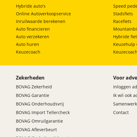
Hybride auto's
Speed pede
Online Autoverkoopservice
Stadsfiets
Inruilwaarde berekenen
Racefiets
Auto financieren
Mountainbi
Auto verzekeren
Hybride fie
Auto huren
Keuzehulp 
Keuzecoach
Keuzecoac
Zekerheden
Voor adve
BOVAG Zekerheid
Inloggen a
BOVAG Garantie
Ik wil ook 
BOVAG Onderhoudsvrij
Samenwerk
BOVAG Import Tellercheck
Contact
BOVAG Omruilgarantie
BOVAG Afleverbeurt