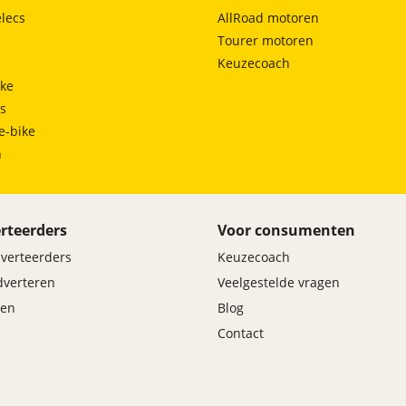
lecs
AllRoad motoren
Tourer motoren
Keuzecoach
ke
ts
e-bike
h
rteerders
Voor consumenten
dverteerders
Keuzecoach
adverteren
Veelgestelde vragen
en
Blog
Contact