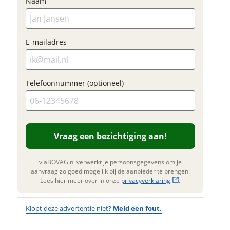
ouw vraag
Jouw contactgegevens
Naam
jouw inruilwaarde te
(optioneel)
aag
bepalen.
Naam
E-mailadres
E-mailadres
Foto's
Klik hi
Telefoonnummer (optioneel)
aam
te upl
(option
Telefoonnummer (optioneel)
JPG, PN
foto's)
mailadres
Vraag een bezichtiging aan!
Jouw contac
Vraag een bezichtiging
viaBOVAG.nl verwerkt je persoonsgegevens om je
Naam
aan!
aanvraag zo goed mogelijk bij de aanbieder te brengen.
lefoonnummer (optioneel)
Lees hier meer over in onze
privacyverklaring
.
viaBOVAG.nl verwerkt je
E-mailadres
persoonsgegevens om je aanvraag zo
Klopt deze advertentie niet?
Meld een fout.
goed mogelijk bij de aanbieder te
brengen. Lees hier meer over in onze
Verstuur mijn vraag