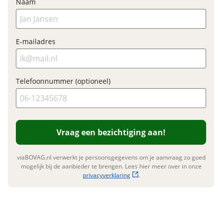
Naam
Slaapcomfort
Lattenbodem
E-mailadres
E-mailadres
Rolbed met matras
Techniek en veiligheid
Telefoonnummer (optioneel)
Telefoonnummer (optioneel)
Disselafdekking
Omvormer
Schokbreker
Serviceluik
Vraag mijn inruilwaarde aan
Stabilisator
Vraag een bezichtiging aan!
Verzwaarde steunen
viaBOVAG.nl verwerkt je persoonsgegevens om je aanvraag zo
goed mogelijk bij de aanbieder te brengen. Lees hier meer
viaBOVAG.nl verwerkt je persoonsgegevens om je aanvraag zo goed
Verwarming
over in onze
privacyverklaring
.
mogelijk bij de aanbieder te brengen. Lees hier meer over in onze
privacyverklaring
.
Circulatie-verwarming
Kachel
Ringverwarming
Winterisolatie