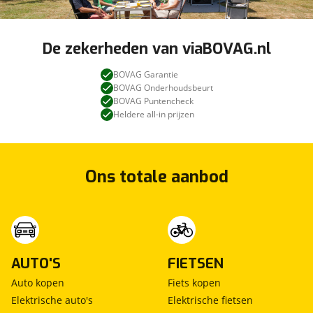
De zekerheden van viaBOVAG.nl
BOVAG Garantie
BOVAG Onderhoudsbeurt
BOVAG Puntencheck
Heldere all-in prijzen
Ons totale aanbod
AUTO'S
FIETSEN
Auto kopen
Fiets kopen
Elektrische auto's
Elektrische fietsen