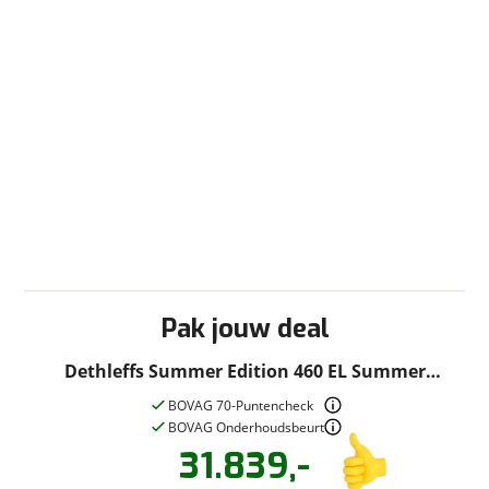
Pak jouw deal
Dethleffs Summer Edition 460 EL Summer
Edition
BOVAG 70-Puntencheck
BOVAG Onderhoudsbeurt
31.839,-
Vraag een
Stel een
vraag
!