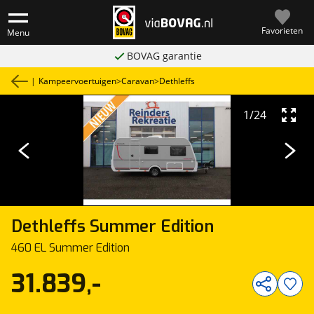
Favorieten
Menu
BOVAG garantie
|
Kampeervoertuigen
>
Caravan
>
Dethleffs
1
/
24
Dethleffs
Summer Edition
460 EL Summer Edition
31.839,-