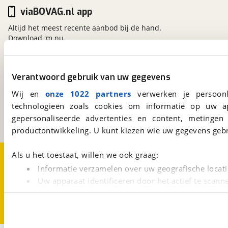
viaBOVAG.nl app
Altijd het meest recente aanbod bij de hand.
Download 'm nu.
Verantwoord gebruik van uw gegevens
viaBOVAG.nl
Kosterijland
15
Wij en
onze 1022 partners
verwerken je persoonl
3981 AJ
Bunnik
technologieën zoals cookies om informatie op uw a
Een initiatief van
gepersonaliseerde advertenties en content, metingen
BOVAG
productontwikkeling. U kunt kiezen wie uw gegevens gebr
Over viaBOVAG.nl
Disclaimer- en Privacyverklaring
Als u het toestaat, willen we ook graag:
Cookievoorkeuren
Vacatures
Informatie verzamelen over uw geografische locati
Uw apparaat identificeren door het actief te scann
Lees meer over hoe uw persoonlijke gegevens worden ve
U kunt uw toestemming op elk moment wijzigen of intrekk