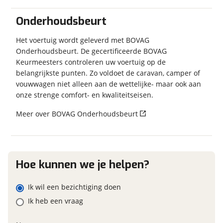
Buitenlamp
BTW/marge
BTW
Combicassettes
Onderhoudsbeurt
Dakluik
Merk, model en type
Dakluik groot
Het voertuig wordt geleverd met BOVAG
Onderhoudsbeurt. De gecertificeerde BOVAG
Dakluik heki
Garanties
Keurmeesters controleren uw voertuig op de
Hordeur
BOVAG Garantie
Fabrieksgarantie van
Eventuele bijzonderheden (optioneel)
belangrijkste punten. Zo voldoet de caravan, camper of
Indirecte verlichting
toepassing
vouwwagen niet alleen aan de wettelijke- maar ook aan
Leeslampjes
Fabrieksgarantie
Ja
onze strenge comfort- en kwaliteitseisen.
Lichtmetalen velgen
Meer over BOVAG Onderhoudsbeurt
Keuken
Boiler Inhoud 5 lt
Foto's
Gascomfoor Aantal pitten 3
Klik hier om foto's te uploaden
Hoe kunnen we je helpen?
Koelkast
(optioneel)
Vriesvak
JPG, PNG (max 10 foto's)
Ik wil een bezichtiging doen
Sanitair
Ik heb een vraag
Jouw contactgegevens
Toilet/Wasruimte
Naam