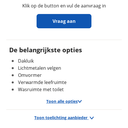
Stahoogte
198 cm
Klik op de button en vul de aanvraag in
Keukenindeling
Middenkeuken
Sanitairindeling
Middenopstelling
Vraag aan
Aantal slaapplaatsen
3
Bedindeling
Twee aparte bedden
Ontvang gratis jouw
inruilwaarde
!
De belangrijkste opties
Dakluik
Reinders Rekreatie
neemt snel contact met je op
Geschiedenis
om jouw inruilwaarde te bepalen.
Lichtmetalen velgen
Voertuig heeft
Nee
Omvormer
schadeverleden
Jouw kampeervoertuig
Verwarmde leefruimte
Voormalig verhuurvoertuig
Nee
Wasruimte met toilet
Kies je voertuig:
Camper
Toon alle opties
Caravan
Vouwwagen
Financieel
Toon toelichting aanbieder
Exterieur/Interieur
Prijs
Kenteken (optioneel)
€ 31.839,-