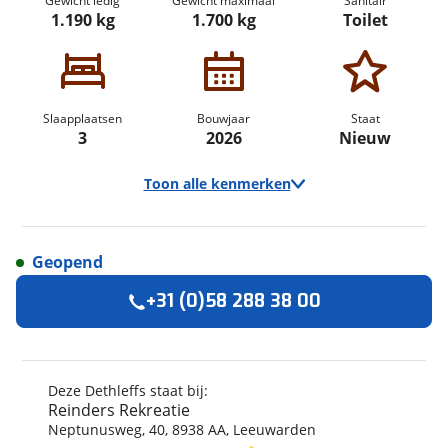
Gewicht ledig
Gewicht maximaal
Sanitair
1.190 kg
1.700 kg
Toilet
Slaapplaatsen
Bouwjaar
Staat
3
2026
Nieuw
Toon alle kenmerken
Geopend
Algemeen
+31 (0)58 288 38 00
Merk
Dethleffs
Model
Summer Edition
Uitvoering
460 EL
Deze Dethleffs staat bij:
Reinders Rekreatie
Bouwjaar
2026
Neptunusweg
,
40
,
8938 AA
,
Leeuwarden
Modeljaar
2026