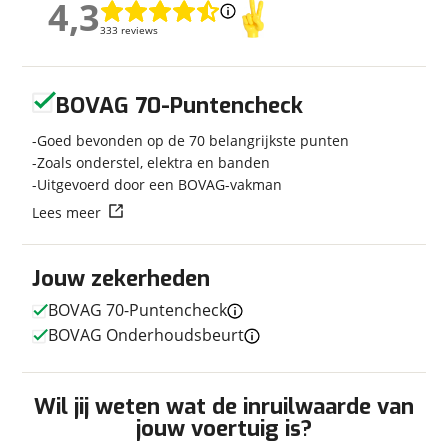
4,3
4,3
Carrosserievorm
Caravan
333 reviews
333 reviews
Soort voertuig
Caravan
Nieuw of occasion
Nieuw
Geen reviews gevonden
BOVAG 70-Puntencheck
Goed bevonden op de 70 belangrijkste punten
Zoals onderstel, elektra en banden
Afmetingen en gewicht
Uitgevoerd door een BOVAG-vakman
Hoogte
2,65 m
Lees meer
Breedte
2,30 m
Lengte
6,91 m
Jouw zekerheden
Massa ledig voertuig
1.190 kg
BOVAG 70-Puntencheck
Maximaal toelaatbaar
1.700 kg
gewicht
BOVAG Onderhoudsbeurt
Wil jij weten wat de inruilwaarde van
jouw voertuig is?
In- en exterieur