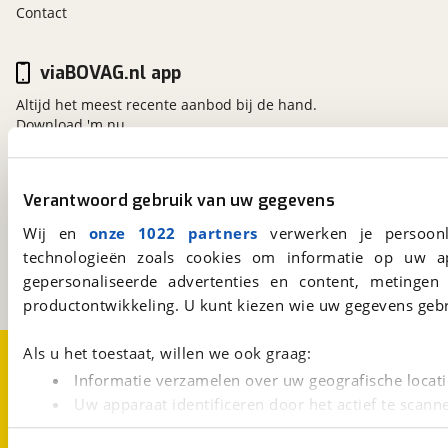
Contact
viaBOVAG.nl app
Altijd het meest recente aanbod bij de hand.
Download 'm nu.
Verantwoord gebruik van uw gegevens
viaBOVAG.nl
Kosterijland
15
Wij en
onze 1022 partners
verwerken je persoonl
3981 AJ
Bunnik
technologieën zoals cookies om informatie op uw a
Een initiatief van
gepersonaliseerde advertenties en content, metingen
BOVAG
productontwikkeling. U kunt kiezen wie uw gegevens gebr
Over viaBOVAG.nl
Disclaimer- en Privacyverklaring
Als u het toestaat, willen we ook graag:
Cookievoorkeuren
Vacatures
Informatie verzamelen over uw geografische locati
Uw apparaat identificeren door het actief te scann
Lees meer over hoe uw persoonlijke gegevens worden ve