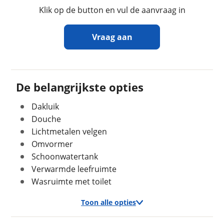
Stahoogte
195 cm
Klik op de button en vul de aanvraag in
Keukenindeling
Middenkeuken
Sanitairindeling
Middenopstelling
Vraag aan
Zitindeling
Ronde zit
Aantal slaapplaatsen
4
Ontvang gratis jouw
Bedindeling
Twee aparte bedden
inruilwaarde
!
De belangrijkste opties
Wandsoort
Glad
Dakluik
Kampeercentrum Mechielsen V.O.F.
neemt
snel contact met je op om jouw inruilwaarde te
Douche
bepalen.
Lichtmetalen velgen
Geschiedenis
Omvormer
Voertuig heeft
Jouw kampeervoertuig
Nee
Schoonwatertank
schadeverleden
Kies je voertuig:
Verwarmde leefruimte
Voormalig verhuurvoertuig
Nee
Camper
Wasruimte met toilet
Caravan
Toon alle opties
Vouwwagen