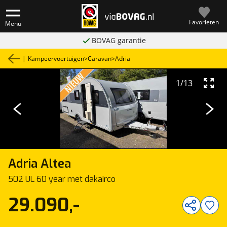
Favorieten
Menu
BOVAG garantie
|
Kampeervoertuigen
>
Caravan
>
Adria
1
/
13
Adria
Altea
502 UL 60 year met dakairco
29.090,-