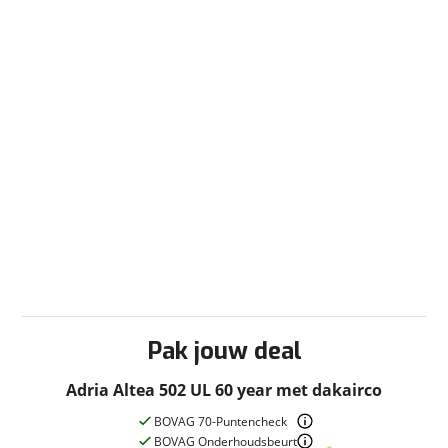
Serviceluik
Stabilisator
Verzwaarde steunen
Verwarming
Airconditioning
Kachel
Ringverwarming
Ultraheat
Vloerverwarming
Winterisolatie
Pak jouw deal
Adria Altea 502 UL 60 year met dakairco
BOVAG 70-Puntencheck
BOVAG Onderhoudsbeurt