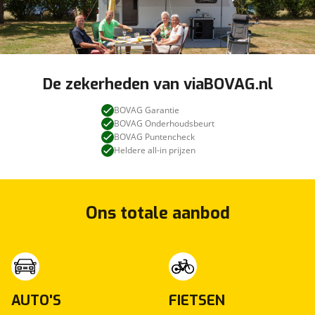
De zekerheden van viaBOVAG.nl
BOVAG Garantie
BOVAG Onderhoudsbeurt
BOVAG Puntencheck
Heldere all-in prijzen
Ons totale aanbod
AUTO'S
FIETSEN