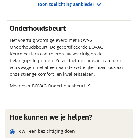
Financieel
Kenteken (optioneel)
Toon toelichting aanbieder
Exterieur/Interieur
Prijs
€ 29.090,-
Buitenlamp
BTW/marge
BTW
Combicassettes
Merk, model en type
Onderhoudsbeurt
Dakluik
Dakluik groot
Het voertuig wordt geleverd met BOVAG
Onderhoudsbeurt. De gecertificeerde BOVAG
Hagelbestendig dak
Garanties
Eventuele bijzonderheden (optioneel)
Keurmeesters controleren uw voertuig op de
Hordeur
BOVAG Garantie
Fabrieksgarantie van
belangrijkste punten. Zo voldoet de caravan, camper of
Indirecte verlichting
toepassing
vouwwagen niet alleen aan de wettelijke- maar ook aan
Leeslampjes
Fabrieksgarantie
Ja
onze strenge comfort- en kwaliteitseisen.
Lichtmetalen velgen
Meer over BOVAG Onderhoudsbeurt
Keuken
Foto's
Boiler
Klik hier om foto's te uploaden
Gascomfoor Aantal pitten 3
(optioneel)
JPG, PNG (max 10 foto's)
Hoe kunnen we je helpen?
Koelkast Inhoud 140 lt
Vriesvak
Jouw contactgegevens
Ik wil een bezichtiging doen
Radio/TV