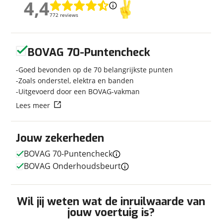
4,4
4,4
Carrosserievorm
Caravan
772 reviews
772 reviews
Soort voertuig
Caravan
Nieuw of occasion
Nieuw
Geen reviews gevonden
BOVAG 70-Puntencheck
Goed bevonden op de 70 belangrijkste punten
Zoals onderstel, elektra en banden
Afmetingen en gewicht
Uitgevoerd door een BOVAG-vakman
Hoogte
2,58 m
Lees meer
Breedte
2,30 m
Lengte
7,10 m
Jouw zekerheden
Massa ledig voertuig
1.135 kg
BOVAG 70-Puntencheck
Maximaal toelaatbaar
1.500 kg
gewicht
BOVAG Onderhoudsbeurt
Wil jij weten wat de inruilwaarde van
jouw voertuig is?
In- en exterieur