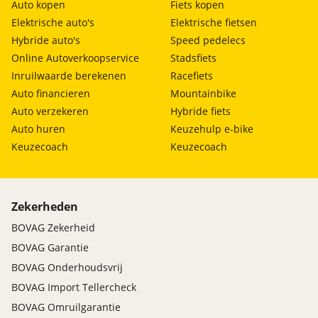
Auto kopen
Fiets kopen
Elektrische auto's
Elektrische fietsen
Hybride auto's
Speed pedelecs
Online Autoverkoopservice
Stadsfiets
Inruilwaarde berekenen
Racefiets
Auto financieren
Mountainbike
Auto verzekeren
Hybride fiets
Auto huren
Keuzehulp e-bike
Keuzecoach
Keuzecoach
Zekerheden
BOVAG Zekerheid
BOVAG Garantie
BOVAG Onderhoudsvrij
BOVAG Import Tellercheck
BOVAG Omruilgarantie