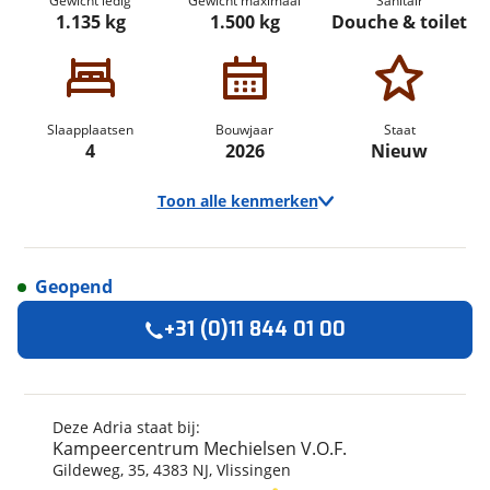
Gewicht ledig
Gewicht maximaal
Sanitair
1.135 kg
1.500 kg
Douche & toilet
Slaapplaatsen
Bouwjaar
Staat
4
2026
Nieuw
Toon alle kenmerken
Geopend
Algemeen
+31 (0)11 844 01 00
Merk
Adria
Model
Altea
Uitvoering
502 UL
Deze Adria staat bij:
Kampeercentrum Mechielsen V.O.F.
Bouwjaar
2026
Gildeweg
,
35
,
4383 NJ
,
Vlissingen
Modeljaar
2026