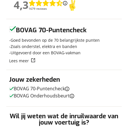
4,3
4,3
Carrosserievorm
Caravan
1679 reviews
1679 reviews
Soort voertuig
Caravan
Nieuw of occasion
Nieuw
Geen reviews gevonden
BOVAG 70-Puntencheck
Goed bevonden op de 70 belangrijkste punten
Zoals onderstel, elektra en banden
Afmetingen en gewicht
Uitgevoerd door een BOVAG-vakman
Breedte
2,30 m
Lees meer
Lengte
6,02 m
Massa ledig voertuig
1.029 kg
Jouw zekerheden
Maximaal toelaatbaar
1.300 kg
gewicht
BOVAG 70-Puntencheck
BOVAG Onderhoudsbeurt
In- en exterieur
Wil jij weten wat de inruilwaarde van
jouw voertuig is?
Keukenindeling
Eindkeuken