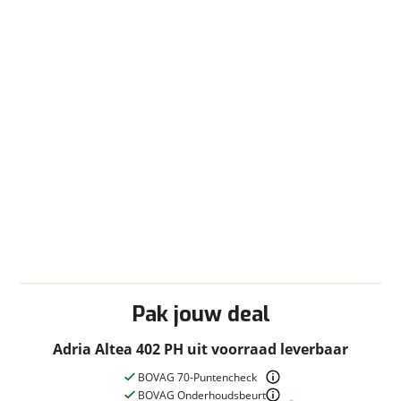
Serviceluik
Stabilisator
Verzwaarde steunen
Verwarming
Kachel
Ringverwarming
Vloerverwarming
Pak jouw deal
Adria Altea 402 PH uit voorraad leverbaar
BOVAG 70-Puntencheck
BOVAG Onderhoudsbeurt