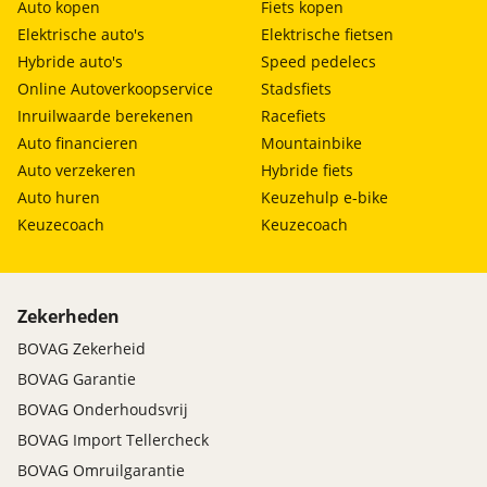
Auto kopen
Fiets kopen
Elektrische auto's
Elektrische fietsen
Hybride auto's
Speed pedelecs
Online Autoverkoopservice
Stadsfiets
Inruilwaarde berekenen
Racefiets
Auto financieren
Mountainbike
Auto verzekeren
Hybride fiets
Auto huren
Keuzehulp e-bike
Keuzecoach
Keuzecoach
Zekerheden
BOVAG Zekerheid
BOVAG Garantie
BOVAG Onderhoudsvrij
BOVAG Import Tellercheck
BOVAG Omruilgarantie