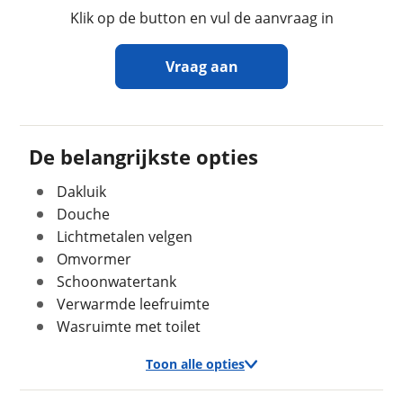
Sanitairindeling
Hoekopstelling
Klik op de button en vul de aanvraag in
Zitindeling
Treinzit
Aantal slaapplaatsen
2
Vraag aan
Bedindeling
Fransbed
Bedbreedte
137 cm
Ontvang gratis jouw
Bedlengte
200 cm
inruilwaarde
!
De belangrijkste opties
Wandsoort
Glad
Kleur
Wit
Dakluik
Pauw Recreatie
neemt snel contact met je op om
jouw inruilwaarde te bepalen.
Douche
Lichtmetalen velgen
Jouw kampeervoertuig
Omvormer
Geschiedenis
Schoonwatertank
Kies je voertuig:
Voertuig heeft
Nee
Verwarmde leefruimte
Camper
schadeverleden
Wasruimte met toilet
Caravan
Voormalig verhuurvoertuig
Nee
Vouwwagen
Toon alle opties
Kenteken (optioneel)