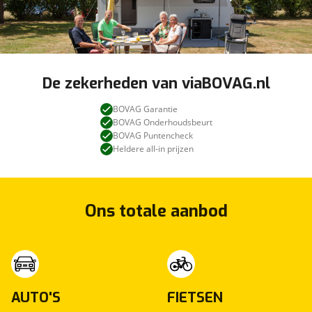
De zekerheden van viaBOVAG.nl
BOVAG Garantie
BOVAG Onderhoudsbeurt
BOVAG Puntencheck
Heldere all-in prijzen
Ons totale aanbod
AUTO'S
FIETSEN