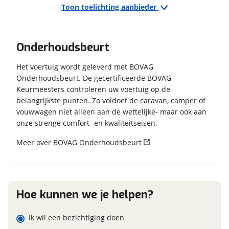
Toon toelichting aanbieder
Exterieur/Interieur
Financieel
Buitenlamp
Prijs
Merk, model en type
€ 27.550,-
Combicassettes
Onderhoudsbeurt
BTW/marge
BTW
Dakluik
Dakluik groot
Het voertuig wordt geleverd met BOVAG
Eventuele bijzonderheden (optioneel)
Onderhoudsbeurt. De gecertificeerde BOVAG
Dakluik heki
Keurmeesters controleren uw voertuig op de
Hagelbestendig dak
Garanties
belangrijkste punten. Zo voldoet de caravan, camper of
Hordeur
vouwwagen niet alleen aan de wettelijke- maar ook aan
BOVAG Garantie
Fabrieksgarantie van
Indirecte verlichting
toepassing
onze strenge comfort- en kwaliteitseisen.
Leeslampjes
Fabrieksgarantie
Ja
Lichtmetalen velgen
Meer over BOVAG Onderhoudsbeurt
Foto's
Klik hier om foto's te uploaden
Keuken
(optioneel)
Boiler Inhoud 5 lt
JPG, PNG (max 10 foto's)
Hoe kunnen we je helpen?
Gascomfoor Aantal pitten 3
Koelkast
Jouw contactgegevens
Vriesvak
Ik wil een bezichtiging doen
Naam