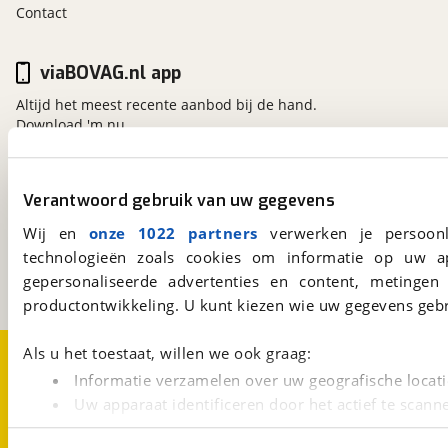
Contact
viaBOVAG.nl app
Altijd het meest recente aanbod bij de hand.
Download 'm nu.
Verantwoord gebruik van uw gegevens
viaBOVAG.nl
Kosterijland
15
Wij en
onze 1022 partners
verwerken je persoonl
3981 AJ
Bunnik
technologieën zoals cookies om informatie op uw a
Een initiatief van
gepersonaliseerde advertenties en content, metingen
BOVAG
productontwikkeling. U kunt kiezen wie uw gegevens gebr
Over viaBOVAG.nl
Disclaimer- en Privacyverklaring
Als u het toestaat, willen we ook graag:
Cookievoorkeuren
Vacatures
Informatie verzamelen over uw geografische locati
Uw apparaat identificeren door het actief te scann
Lees meer over hoe uw persoonlijke gegevens worden ve