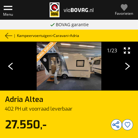
Favorieten
Menu
BOVAG garantie
|
Kampeervoertuigen
>
Caravan
>
Adria
1
/
23
Adria
Altea
402 PH uit voorraad leverbaar
27.550,-