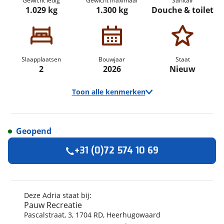
Gewicht ledig
Gewicht maximaal
Sanitair
1.029 kg
1.300 kg
Douche & toilet
Slaapplaatsen
Bouwjaar
Staat
2
2026
Nieuw
Toon alle kenmerken
Geopend
Algemeen
+31 (0)72 574 10 69
Merk
Adria
Model
Altea
Uitvoering
402 PH
Deze Adria staat bij:
Pauw Recreatie
Bouwjaar
2026
Pascalstraat
,
3
,
1704 RD
,
Heerhugowaard
Modeljaar
2026