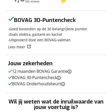
326 reviews
326 reviews
Carrosserievorm
Alkoof
Soort voertuig
Camper
Geen reviews gevonden
Nieuw of occasion
Occasion
BOVAG 30-Puntencheck
Goed bevonden op de 30 belangrijkste punten
Zoals elektra, gastank en kachel
Uitgevoerd door een BOVAG-vakman
Techniek
Lees meer
Transmissie
Handgeschakeld
Vermogen
131pk
Jouw zekerheden
12 maanden BOVAG Garantie
BOVAG 30-Puntencheck
Afmetingen en gewicht
BOVAG Onderhoudsbeurt
Lengte
6,50 m
Massa ledig voertuig
2.830 kg
Wil jij weten wat de inruilwaarde van
Maximaal toelaatbaar
3.500 kg
jouw voertuig is?
gewicht