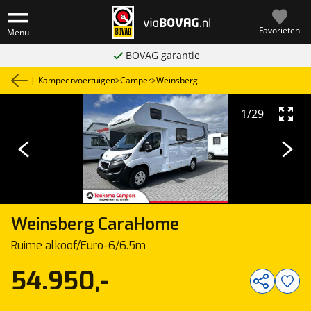
Favorieten
Menu
BOVAG garantie
|
Kampeervoertuigen
>
Camper
>
Weinsberg
1
/
29
Weinsberg
CaraHome
Ruime alkoof/Euro-6/6.5m
54.950,-