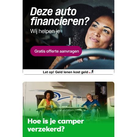
hebt ontdekt.
E-mailadres
Maar wat fijn dat je de moeite neemt om die te
melden. Dat komt de kwaliteit van onze
Naam
advertenties ten goede, dankjewel!
Telefoonnummer (optioneel)
Wat is jou opgevallen?
E-mailadres
Wat klopt er niet?
Vraag mijn proefrit aan
Telefoonnummer (optioneel)
Kan je ons nog meer vertellen? (optioneel)
viaBOVAG.nl verwerkt je persoonsgegevens
om je aanvraag zo goed mogelijk bij de
aanbieder te brengen. Lees hier meer over in
onze
privacyverklaring
.
Verstuur mijn vraag
viaBOVAG.nl verwerkt je persoonsgegevens
om je aanvraag zo goed mogelijk bij de
aanbieder te brengen. Lees hier meer over in
Stuur mijn bevinding door
onze
privacyverklaring
.