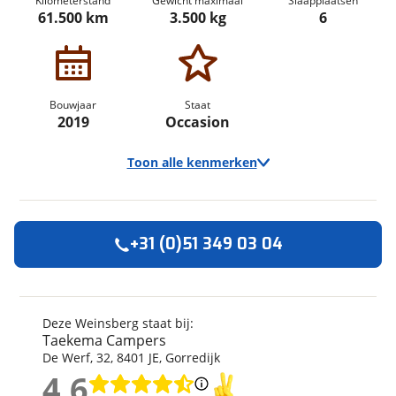
Kilometerstand
Gewicht maximaal
Slaapplaatsen
61.500 km
3.500 kg
6
Bouwjaar
Staat
2019
Occasion
Toon alle kenmerken
+31 (0)51 349 03 04
Algemeen
Merk
Weinsberg
Automerk camper
Peugeot
Deze Weinsberg staat bij:
Taekema Campers
Model
CaraHome
De Werf
,
32
,
8401 JE
,
Gorredijk
Kilometerstand
61.500 km
4,6
Bouwjaar
2019
4,6