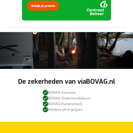
De zekerheden van viaBOVAG.nl
BOVAG Garantie
BOVAG Onderhoudsbeurt
BOVAG Puntencheck
Heldere all-in prijzen