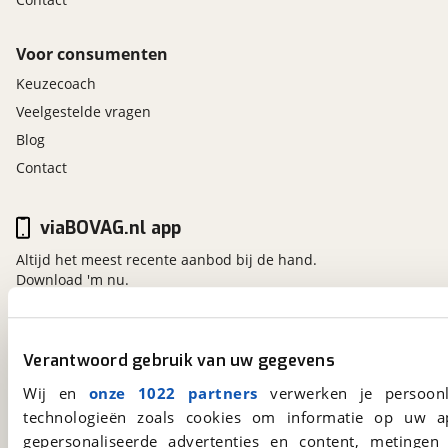
Voor consumenten
Keuzecoach
Veelgestelde vragen
Blog
Contact
viaBOVAG.nl app
Altijd het meest recente aanbod bij de hand.
Download 'm nu.
viaBOVAG.nl
Verantwoord gebruik van uw gegevens
Kosterijland
15
Wij en
onze 1022 partners
verwerken je persoonl
3981 AJ
Bunnik
technologieën zoals cookies om informatie op uw a
Een initiatief van
gepersonaliseerde advertenties en content, metingen
BOVAG