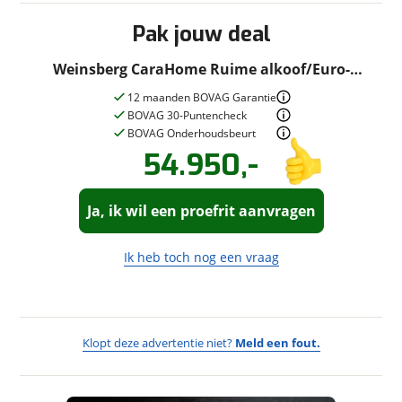
Vuilwatertank
Pak jouw deal
Lengte 6.50m
Ledig 2830kg max 3500kg
Weinsberg CaraHome Ruime alkoof/Euro-
Rechtstreeks afkomstig van de 1e eigenaar
6/6.5m
12 maanden BOVAG Garantie
In nieuwstaat
BOVAG 30-Puntencheck
Inclusief 6 maanden volledige garantie.
BOVAG Onderhoudsbeurt
54.950,-
Vraag een
Stel een
vraag
proefrit
!
aan!
Ja, ik wil een proefrit aanvragen
Taekema Campers
neemt snel
Taekema Campers
contact met je op om je vraag te
neemt snel
beantwoorden.
contact met je op om een proefrit in
Ik heb toch nog een vraag
te plannen.
Jouw vraag
Jouw contactgegevens
Vraag
Klopt deze advertentie niet?
Meld een fout.
Naam
Wat vervelend dat je een fout