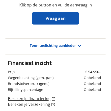
Klik op de button en vul de aanvraag in
Vraag aan
In- en exterieur
Aantal slaapplaatsen
6
Ontvang gratis jouw
Bedindeling
Alkoofbed
inruilwaarde
!
Wandsoort
Glad
Toon toelichting aanbieder
Kleur
Wit
Taekema Campers
neemt snel contact met je op
om jouw inruilwaarde te bepalen.
Financieel inzicht
Jouw kampeervoertuig
Prijs
€ 54.950,-
Verbruik en milieu
Wegenbelasting (gem. p/m)
Onbekend
Kies je voertuig:
Brandstof
Diesel
Brandstofverbruik (gem.)
Onbekend
Camper
Bijtellingspercentage
Onbekend
Caravan
Vouwwagen
Bereken je financiering
Bereken je verzekering
Geschiedenis
Kenteken