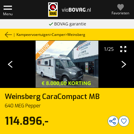
Favorieten
Menu
BOVAG garantie
|
Kampeervoertuigen
>
Camper
>
Weinsberg
1
/
25
Weinsberg
CaraCompact MB
640 MEG Pepper
114.896,-