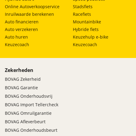
Radiator omlijsting in voertuigkleur
Online Autoverkoopservice
Stadsfiets
Voorbumper en aanbouwdelen gespoten in
Inruilwaarde berekenen
Racefiets
voertuigkleur
Auto financieren
Mountainbike
16″ banden (RG8)
Auto verzekeren
Hybride fiets
243664 Lichtmetalen velgen voor standaard
Auto huren
Keuzehulp e-bike
banden
Keuzecoach
Keuzecoach
All-season banden camper
Airconditioning cabine, halfautomatisch
TEMPMATIC
Airbag bestuurder en bijrijder
Zekerheden
In hoogte verstelbare bestuurdersstoel
BOVAG Zekerheid
In hoogte verstelbare bijrijdersstoel
BOVAG Garantie
Armleuningen aan beide zijden van bestuurders-
BOVAG Onderhoudsvrij
en passagiersstoel
BOVAG Import Tellercheck
Multifunctioneel stuurwiel
BOVAG Omruilgarantie
In hoek en hoogte verstelbaar stuurwiel
BOVAG Afleverbeurt
Stuurwiel en versnellingspook in leder bekleed
Standaard MERCEDES cabinestoelen
BOVAG Onderhoudsbeurt