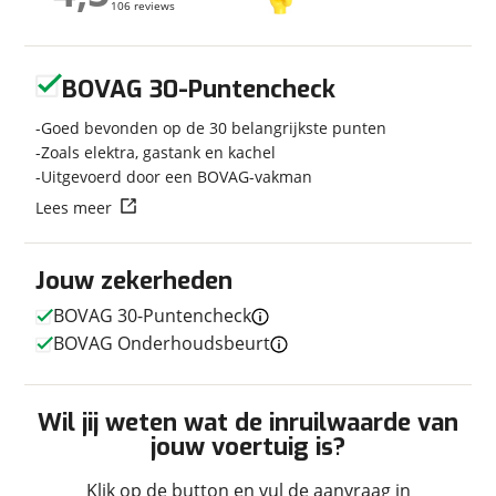
106 reviews
106 reviews
Modeljaar
2025
Carrosserievorm
Half-integraal
Geen reviews gevonden
Soort voertuig
Camper
BOVAG 30-Puntencheck
Nieuw of occasion
Nieuw
Goed bevonden op de 30 belangrijkste punten
Zoals elektra, gastank en kachel
Uitgevoerd door een BOVAG-vakman
Lees meer
Techniek
Transmissie
Automaat
Jouw zekerheden
Vermogen
150pk
BOVAG 30-Puntencheck
BOVAG Onderhoudsbeurt
Afmetingen en gewicht
Wil jij weten wat de inruilwaarde van
Hoogte
2,86 m
jouw voertuig is?
Breedte
2,30 m
Klik op de button en vul de aanvraag in
Lengte
6,92 m