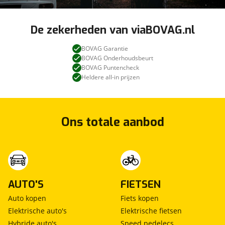
De zekerheden van viaBOVAG.nl
BOVAG Garantie
Verkeersborden assistent
BOVAG Onderhoudsbeurt
Active afstand assitent DISTRONIC
BOVAG Puntencheck
Electrische parkeerrem
Heldere all-in prijzen
Communicatiemodule (LTE) voor digitale
diensten
Navigatie op harde schijf incl. 3 jaar gratis
Ons totale aanbod
kaartupdates
AUTO'S
FIETSEN
Vooras met verhoogd laadvermogen
Auto kopen
Fiets kopen
Achteras, brede uitvoering
Elektrische auto's
Elektrische fietsen
Chassis uni lak Arctic white
Hybride auto's
Speed pedelecs