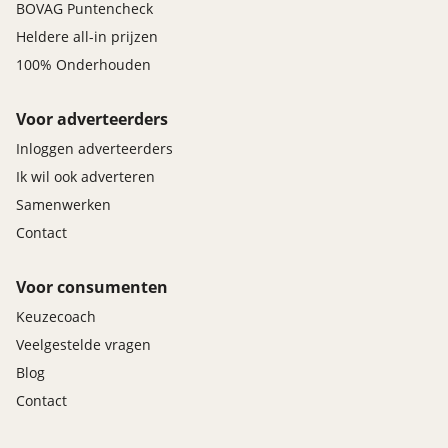
Cabinestoelen draaibaar
BOVAG Puntencheck
Akoestiek pakket
Heldere all-in prijzen
Voorruit met thermisch geïsoleerd glas en
100% Onderhouden
bandfilter
Voor- en zijramen verduistering
Voor adverteerders
ESP
Inloggen adverteerders
ABS
Ik wil ook adverteren
Elektrische wegrijvergrendeling
Samenwerken
Elektromechanische stuurbekrachtiging
Adaptief remlicht
Contact
Rijlicht assistent
ECO start stop functie
Voor consumenten
Zijwind assistent
Keuzecoach
Attentie-assistent moeheid detectie
Veelgestelde vragen
Actieve lane assistent met thermisch geïsoleerd
Blog
voorruit beglazing
Contact
Regensensor
Berg oprijhulp