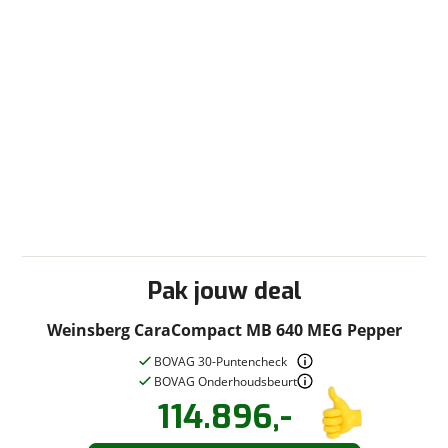
Lichtmetalen velgen
Multifunctioneel stuur
Navigatie
Noodremassistentie
Regen sensor
Rijstrookassistentie
Start en stop
Startonderbreker
Stoel(en) draaibaar Aantal stoelen 2
Stuurbekrachtiging
Verwarmde buitenspiegels
Pak jouw deal
Radio/TV
Weinsberg CaraCompact MB 640 MEG Pepper
Televisie
Televisiebeugel
BOVAG 30-Puntencheck
BOVAG Onderhoudsbeurt
Sanitair
114.896,-
Vraag een
Stel een
vraag
proefrit
!
Afvalwatertank (vast)
aan!