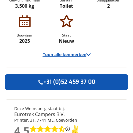
Gewicht maximaal
Sanitair
Slaapplaatsen
3.500 kg
Toilet
2
Bouwjaar
Staat
2025
Nieuw
Toon alle kenmerken
+31 (0)52 459 37 00
Algemeen
Merk
Weinsberg
Automerk camper
Mercedes-Benz
Deze Weinsberg staat bij:
Eurotrek Campers B.V.
Model
CaraCompact MB
Printer
,
31
,
7741 ME
,
Coevorden
Uitvoering
640 MEG
4,5
Bouwjaar
2025
4,5