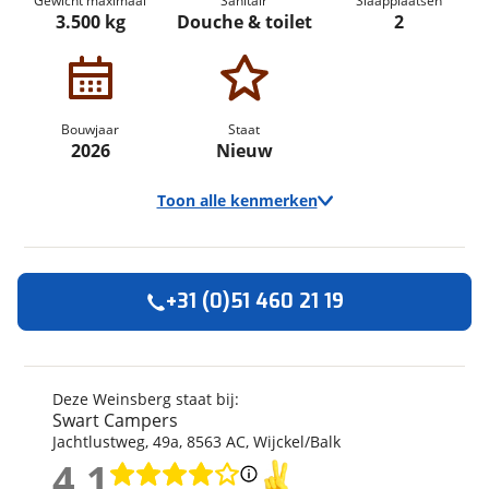
Gewicht maximaal
Sanitair
Slaapplaatsen
3.500 kg
Douche & toilet
2
Bouwjaar
Staat
2026
Nieuw
Toon alle kenmerken
+31 (0)51 460 21 19
Algemeen
Merk
Weinsberg
Automerk camper
Fiat
Deze Weinsberg staat bij:
Swart Campers
Model
CaraBus Grey
Jachtlustweg
,
49
a
,
8563 AC
,
Wijckel/Balk
Uitvoering
540 MQ
4,1
Bouwjaar
2026
4,1