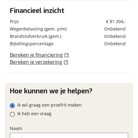
Bagageruimte
Verbruik en milieu
Financieel inzicht
Bestuurdersdeur
Schatting kilometerstand
Brandstof
Diesel
Buitenlamp
Prijs
€ 81.304,-
Combicassettes
Wegenbelasting (gem. p/m)
Onbekend
Elektrische opstap
Brandstofverbruik (gem.)
Onbekend
Eventuele bijzonderheden (optioneel)
Hordeur
Geschiedenis
Bijtellingspercentage
Onbekend
Leeslampjes
Voertuig heeft
Luifel Merk Omnistore
Nee
Bereken je financiering
schadeverleden
Raamblindering
Bereken je verzekering
Voormalig verhuurvoertuig
Nee
Raamhor
Verduistering cabine
Foto's
Klik hier om foto's te uploaden
Keuken
Hoe kunnen we je helpen?
(optioneel)
Financieel
Boiler Inhoud 10 lt
JPG, PNG (max 10 foto's)
Ik wil graag een proefrit maken
Gascomfoor Aantal pitten 2
Prijs
€ 81.304,-
Ik heb een vraag
Koelkast Inhoud 75 lt
Inclusief BPM
Ja
Jouw contactgegevens
Uitschuifbaar werkblad
BTW/marge
BTW
Naam
Naam
Vriesvak