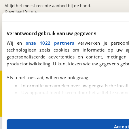
Altijd het meest recente aanbod bij de hand.
Download 'm nu.
Verantwoord gebruik van uw gegevens
viaBOVAG.nl
Kosterijland
15
Wij en
onze 1022 partners
verwerken je persoonl
3981 AJ
Bunnik
technologieën zoals cookies om informatie op uw a
Een initiatief van
gepersonaliseerde advertenties en content, metingen
BOVAG
productontwikkeling. U kunt kiezen wie uw gegevens gebr
Over viaBOVAG.nl
Disclaimer- en Privacyverklaring
Als u het toestaat, willen we ook graag:
Cookievoorkeuren
Vacatures
Informatie verzamelen over uw geografische locati
Uw apparaat identificeren door het actief te scann
Lees meer over hoe uw persoonlijke gegevens worden ve
U kunt uw toestemming op elk moment wijzigen of intrekk
Met cookies en vergelijkbare technieken zorgen we voor 
Accep
cookies zorgen ervoor dat de website goed werkt. Ook g