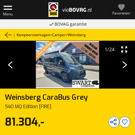
Favorieten
Menu
BOVAG garantie
|
Kampeervoertuigen
>
Camper
>
Weinsberg
1
/
24
Weinsberg
CaraBus Grey
540 MQ Edition [FIRE]
81.304,-