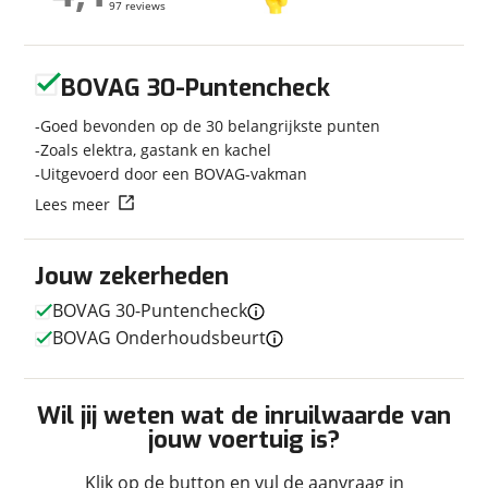
97 reviews
97 reviews
Modeljaar
2026
Carrosserievorm
Busmodel
Geen reviews gevonden
Soort voertuig
Camper
BOVAG 30-Puntencheck
Nieuw of occasion
Nieuw
Goed bevonden op de 30 belangrijkste punten
Zoals elektra, gastank en kachel
Uitgevoerd door een BOVAG-vakman
Lees meer
Techniek
Transmissie
Automaat
Jouw zekerheden
Vermogen
140pk
BOVAG 30-Puntencheck
BOVAG Onderhoudsbeurt
Afmetingen en gewicht
Wil jij weten wat de inruilwaarde van
Hoogte
2,58 m
jouw voertuig is?
Breedte
2,05 m
Klik op de button en vul de aanvraag in
Lengte
5,41 m