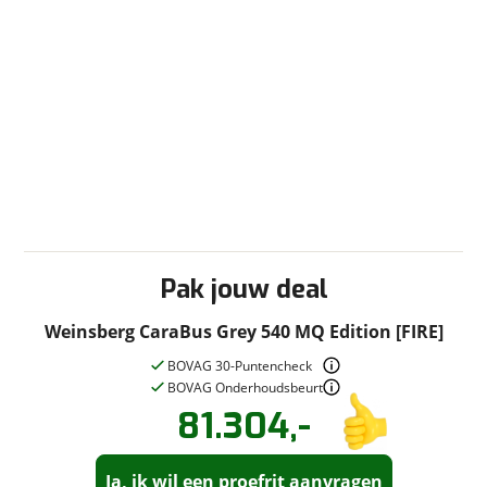
Sanitair
Afvalwatertank (vast)
Cassettetoilet
Douche
Schoonwatertank (vast)
Toilet/Wasruimte
Slaapcomfort
Lattenbodem
Pak jouw deal
Techniek en veiligheid
Weinsberg CaraBus Grey 540 MQ Edition [FIRE]
Serviceluik
BOVAG 30-Puntencheck
Verwarming
BOVAG Onderhoudsbeurt
81.304,-
Circulatie-verwarming
Vraag een
Stel een
vraag
proefrit
!
Ringverwarming
aan!
Ja, ik wil een proefrit aanvragen
Swart Campers
neemt snel contact