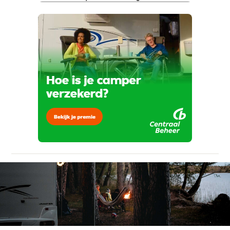
Kan je ons nog meer vertellen? (optioneel)
viaBOVAG.nl verwerkt je persoonsgegevens
om je aanvraag zo goed mogelijk bij de
aanbieder te brengen. Lees hier meer over in
onze
privacyverklaring
.
Verstuur mijn vraag
viaBOVAG.nl verwerkt je persoonsgegevens
om je aanvraag zo goed mogelijk bij de
aanbieder te brengen. Lees hier meer over in
Stuur mijn bevinding door
onze
privacyverklaring
.