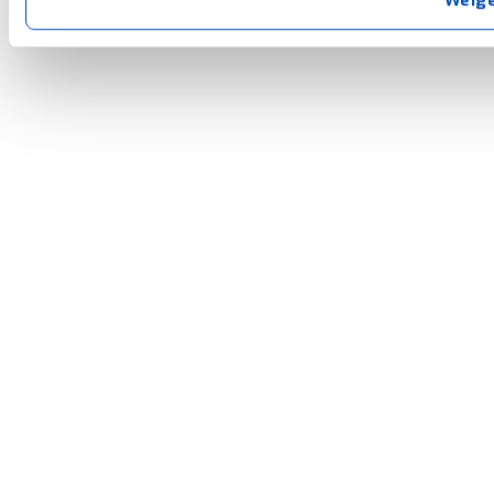
privacyverklaring
. Als je weigert, plaatsen we alleen f
kun je later altijd aanpassen via de
voorkeurenpagina
.