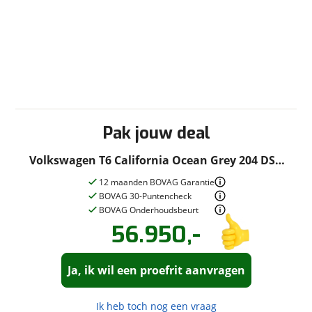
Pak jouw deal
Volkswagen T6 California Ocean Grey 204 DSG
4Motion Vol!
12 maanden BOVAG Garantie
BOVAG 30-Puntencheck
BOVAG Onderhoudsbeurt
56.950,-
Vraag een
Stel een
vraag
proefrit
!
aan!
Ja, ik wil een proefrit aanvragen
Scharphof Campers B.V.
neemt
Scharphof Campers B.V.
snel contact met je op om je vraag te
neemt
beantwoorden.
snel contact met je op om een proefrit
Ik heb toch nog een vraag