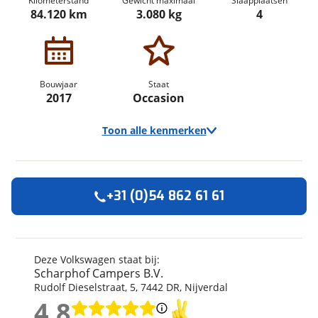
Kilometerstand
Gewicht maximaal
Slaapplaatsen
84.120 km
3.080 kg
4
Bouwjaar
Staat
2017
Occasion
Toon alle kenmerken
+31 (0)54 862 61 61
Algemeen
Merk
Volkswagen
Automerk camper
Volkswagen
Deze Volkswagen staat bij:
Scharphof Campers B.V.
Model
T6 California
Rudolf Dieselstraat
,
5
,
7442 DR
,
Nijverdal
Uitvoering
Ocean
4,8
Kenteken
TX216B
4,8