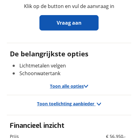
Klik op de button en vul de aanvraag in
Maximaal toelaatbaar
3.080 kg
gewicht
Vraag aan
In- en exterieur
Ontvang gratis jouw
inruilwaarde
!
De belangrijkste opties
Keukenindeling
Middenkeuken
Aantal slaapplaatsen
4
Lichtmetalen velgen
Scharphof Campers B.V.
neemt snel contact
met je op om jouw inruilwaarde te bepalen.
Schoonwatertank
Toon alle opties
Jouw kampeervoertuig
Verbruik en milieu
Kies je voertuig:
Brandstof
Diesel
Toon toelichting aanbieder
Camper
Exterieur/Interieur
Caravan
Hefdak
Vouwwagen
Financieel inzicht
Onderstel/cabine
Geschiedenis
Kenteken
Prijs
€ 56.950,-