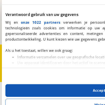
viaBOVAG.nl
Verantwoord gebruik van uw gegevens
Kosterijland
15
Wij en
onze 1022 partners
verwerken je persoonl
3981 AJ
Bunnik
technologieën zoals cookies om informatie op uw a
Een initiatief van
gepersonaliseerde advertenties en content, metingen
BOVAG
productontwikkeling. U kunt kiezen wie uw gegevens gebr
Over viaBOVAG.nl
Disclaimer- en Privacyverklaring
Als u het toestaat, willen we ook graag:
Cookievoorkeuren
Vacatures
Informatie verzamelen over uw geografische locati
Uw apparaat identificeren door het actief te scann
Lees meer over hoe uw persoonlijke gegevens worden ve
U kunt uw toestemming op elk moment wijzigen of intrekk
Met cookies en vergelijkbare technieken zorgen we voor 
Accep
cookies zorgen ervoor dat de website goed werkt. Ook g
verbeteren. We tonen je graag relevante advertenties e
buiten onze website volgt – uiteraard op anonie
Weig