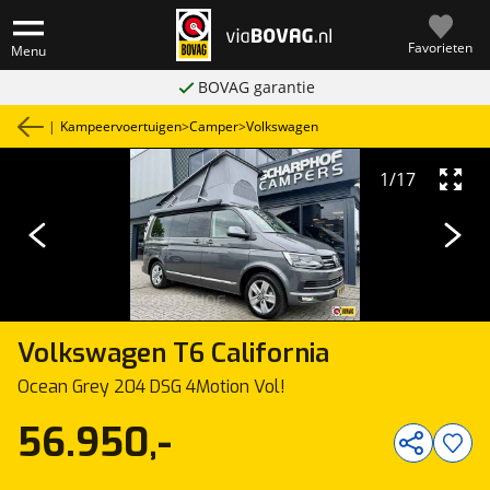
Favorieten
Menu
BOVAG garantie
|
Kampeervoertuigen
>
Camper
>
Volkswagen
1
/
17
Volkswagen
T6 California
Ocean Grey 204 DSG 4Motion Vol!
56.950,-