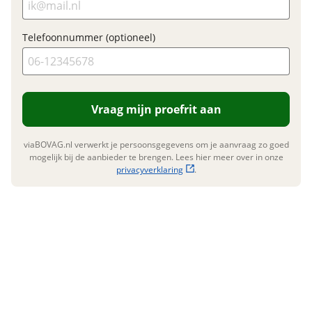
Lattenbodem
Telefoonnummer (optioneel)
E-mailadres
Telefoonnummer (optioneel)
Vraag mijn proefrit aan
viaBOVAG.nl verwerkt je persoonsgegevens om je aanvraag zo goed
mogelijk bij de aanbieder te brengen. Lees hier meer over in onze
Vraag mijn inruilwaarde aan
privacyverklaring
.
viaBOVAG.nl verwerkt je persoonsgegevens om je aanvraag zo
goed mogelijk bij de aanbieder te brengen. Lees hier meer
over in onze
privacyverklaring
.