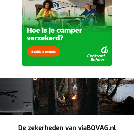
aanbieder te brengen. Lees hier meer over in
onze
privacyverklaring
.
Verstuur mijn vraag
viaBOVAG.nl verwerkt je persoonsgegevens
om je aanvraag zo goed mogelijk bij de
aanbieder te brengen. Lees hier meer over in
Stuur mijn bevinding door
onze
privacyverklaring
.
De zekerheden van viaBOVAG.nl