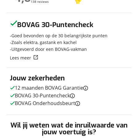
138 reviews
138 reviews
Kilometerstand
84.120 km
Bouwjaar
2017
Geen reviews gevonden
Modeljaar
2007
BOVAG 30-Puntencheck
Carrosserievorm
Busmodel
Goed bevonden op de 30 belangrijkste punten
Soort voertuig
Camper
Zoals elektra, gastank en kachel
Nieuw of occasion
Occasion
Uitgevoerd door een BOVAG-vakman
Lees meer
Jouw zekerheden
Techniek
12 maanden BOVAG Garantie
Transmissie
Automaat
BOVAG 30-Puntencheck
Vermogen
204pk
BOVAG Onderhoudsbeurt
Wil jij weten wat de inruilwaarde van
Afmetingen en gewicht
jouw voertuig is?
Lengte
4,90 m