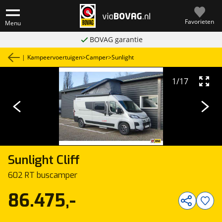
Favorieten
Menu
BOVAG garantie
|
Kampeervoertuigen
>
Camper
>
Sunlight
1
/
17
Sunlight
Cliff
602 RT buscamper
86.475,-