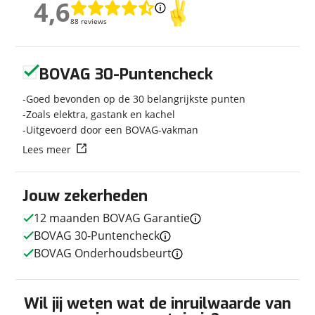
4,6
4,6
Modeljaar
2026
88 reviews
88 reviews
Carrosserievorm
Busmodel
Soort voertuig
Camper
Geen reviews gevonden
Nieuw of occasion
Occasion
BOVAG 30-Puntencheck
Goed bevonden op de 30 belangrijkste punten
Zoals elektra, gastank en kachel
Uitgevoerd door een BOVAG-vakman
Techniek
Lees meer
Transmissie
Automaat
Vermogen
140pk
Jouw zekerheden
12 maanden BOVAG Garantie
BOVAG 30-Puntencheck
Afmetingen en gewicht
BOVAG Onderhoudsbeurt
Hoogte
2,81 m
Breedte
2,05 m
Wil jij weten wat de inruilwaarde van
Lengte
5,99 m