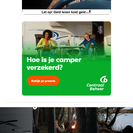
Vraag mijn proefrit aan
Telefoonnummer (optioneel)
Kan je ons nog meer vertellen? (optioneel)
viaBOVAG.nl verwerkt je persoonsgegevens
om je aanvraag zo goed mogelijk bij de
aanbieder te brengen. Lees hier meer over in
onze
privacyverklaring
.
Verstuur mijn vraag
viaBOVAG.nl verwerkt je persoonsgegevens
om je aanvraag zo goed mogelijk bij de
aanbieder te brengen. Lees hier meer over in
Stuur mijn bevinding door
onze
privacyverklaring
.