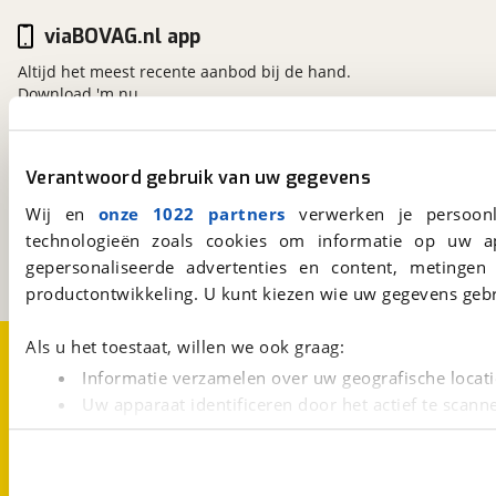
viaBOVAG.nl app
Altijd het meest recente aanbod bij de hand.
Download 'm nu.
Verantwoord gebruik van uw gegevens
viaBOVAG.nl
Kosterijland
15
Wij en
onze 1022 partners
verwerken je persoonl
3981 AJ
Bunnik
technologieën zoals cookies om informatie op uw a
Een initiatief van
gepersonaliseerde advertenties en content, metingen
BOVAG
productontwikkeling. U kunt kiezen wie uw gegevens gebr
Over viaBOVAG.nl
Disclaimer- en Privacyverklaring
Als u het toestaat, willen we ook graag:
Cookievoorkeuren
Vacatures
Informatie verzamelen over uw geografische locati
Uw apparaat identificeren door het actief te scann
Lees meer over hoe uw persoonlijke gegevens worden ve
U kunt uw toestemming op elk moment wijzigen of intrekk