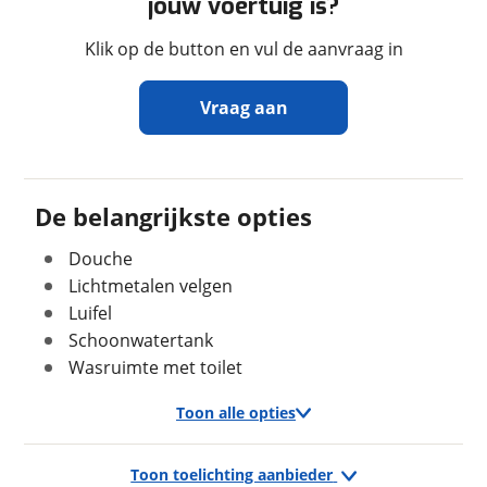
jouw voertuig is?
Massa ledig voertuig
2.950 kg
Klik op de button en vul de aanvraag in
Maximaal toelaatbaar
3.500 kg
gewicht
Vraag aan
In- en exterieur
Ontvang gratis jouw
inruilwaarde
!
De belangrijkste opties
Sanitairindeling
Middenopstelling
Zitindeling
Standaardzit
Douche
Campers & Cars
neemt snel contact met je op om
Aantal slaapplaatsen
4
jouw inruilwaarde te bepalen.
Lichtmetalen velgen
Bedindeling
Lengtebed
Luifel
Bedbreedte
108 cm
Jouw kampeervoertuig
Schoonwatertank
Bedlengte
190 cm
Wasruimte met toilet
Kies je voertuig:
Camper
Toon alle opties
Caravan
Vouwwagen
Verbruik en milieu
Toon toelichting aanbieder
Exterieur/Interieur