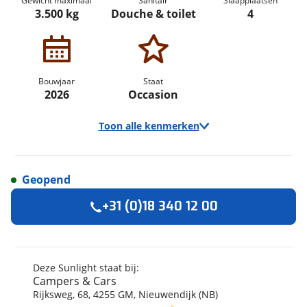
Gewicht maximaal
Sanitair
Slaapplaatsen
3.500 kg
Douche & toilet
4
Bouwjaar
Staat
2026
Occasion
Toon alle kenmerken
Geopend
Algemeen
+31 (0)18 340 12 00
Merk
Sunlight
Automerk camper
Fiat
Model
Cliff
Deze Sunlight staat bij:
Campers & Cars
Uitvoering
602 RT
Rijksweg
,
68
,
4255 GM
,
Nieuwendijk (NB)
Bouwjaar
2026