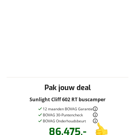
Pak jouw deal
Sunlight Cliff 602 RT buscamper
12 maanden BOVAG Garantie
BOVAG 30-Puntencheck
BOVAG Onderhoudsbeurt
86.475,-
Vraag een
Stel een
vraag
proefrit
!