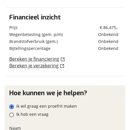
Kenteken
Brandstof
Diesel
Elektrische opstap
Financieel inzicht
Leeslampjes
Luifel Type cassetteluifel
Schatting kilometerstand
Prijs
€ 86.475,-
Geschiedenis
Wegenbelasting (gem. p/m)
Onbekend
Keuken
Brandstofverbruik (gem.)
Onbekend
Voertuig heeft
Nee
Boiler
schadeverleden
Bijtellingspercentage
Onbekend
Eventuele bijzonderheden (optioneel)
Gascomfoor Aantal pitten 3
Voormalig verhuurvoertuig
Nee
Bereken je financiering
Koelkast
Bereken je verzekering
Oven
Vriesvak
Financieel
Onderstel/cabine
Foto's
Hoe kunnen we je helpen?
Prijs
€ 86.475,-
Airbag(s)
Klik hier om foto's te uploaden
Inclusief BPM
Ja
Airco op motor
(optioneel)
Ik wil graag een proefrit maken
BTW/marge
JPG, PNG (max 10 foto's)
BTW
Airconditioning
Ik heb een vraag
Cabine airco
Jouw contactgegevens
Centr. deurvergr. afstandsb.
Naam