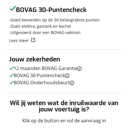
Geen reviews gevonden
Bouwjaar
6-2024
BOVAG 30-Puntencheck
Modeljaar
2014
Leeftijd
2 jaar en 2 maanden
Goed bevonden op de 30 belangrijkste punten
APK vervaldatum
Zoals elektra, gastank en kachel
26-06-2027
Uitgevoerd door een BOVAG-vakman
Carrosserievorm
Busmodel
Lees meer
Soort voertuig
Camper
Nieuw of occasion
Occasion
Jouw zekerheden
12 maanden BOVAG Garantie
BOVAG 30-Puntencheck
Techniek
BOVAG Onderhoudsbeurt
Transmissie
Handgeschakeld
Aantal versnellingen
6
Wil jij weten wat de inruilwaarde van
Motorinhoud
2.179 cc
jouw voertuig is?
Aantal cilinders
4
Vermogen
140pk (103kW)
Klik op de button en vul de aanvraag in
Topsnelheid
160 km/u