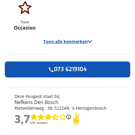
Staat
Occasion
Toon alle kenmerken
073 6219104
Algemeen
Merk
Peugeot
Model
Boxer 2.2 BlueHDi 140
Deze Peugeot staat bij:
L3H2 3.3t
Nefkens Den Bosch
Uitvoering
Rietveldenweg
,
38
,
5222AR
,
Boxer 2.2 BlueHDi 140
's-Hertogenbosch
L3H2 3.3t
3,7
3,7
Kenteken
V18GBR
435 reviews
435 reviews
Kilometerstand
20.000 km