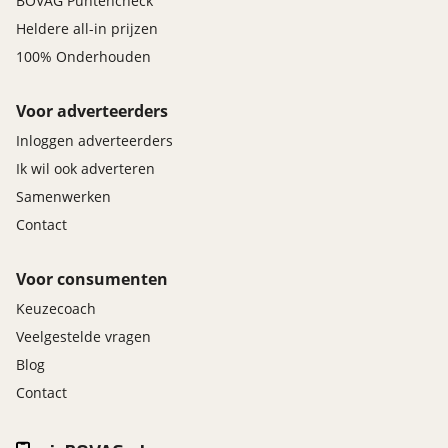
BOVAG Puntencheck
Deze auto heeft airconditioning aan boord. En dan
Heldere all-in prijzen
is deze auto ook nog eens voorzien van DAB
100% Onderhouden
ontvangst, centrale deurvergrendeling met
afstandsbediening, boordcomputer en verstelbaar
stuur.
Voor adverteerders
Inloggen adverteerders
Geavanceerde technische systemen houden
Ik wil ook adverteren
tijdens elke rit het verkeer in de gaten en reageren
Samenwerken
op potentieel gevaarlijke situaties. Deze Peugeot
Contact
Boxer is voorzien van Brake Assist, die extra
remkracht geeft bij een noodstop. De auto is ook
Voor consumenten
uitgerust met dodehoekdetectie en hill hold
functie.
Keuzecoach
Veelgestelde vragen
Laat het ons meteen weten als u interesse heeft in
Blog
deze Peugeot, dan kunnen we een afspraak maken
Contact
om u de auto te demonstreren.