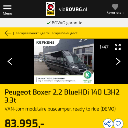
Favorieten
Menu
BOVAG garantie
|
Kampeervoertuigen
>
Camper
>
Peugeot
1
/
47
Peugeot
Boxer 2.2 BlueHDi 140 L3H2
3.3t
VAN-Jorn modulaire buscamper, ready to ride (DEMO)
83.995,-