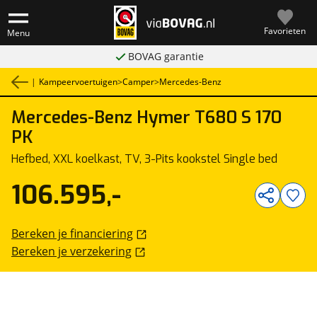
Favorieten
Menu
BOVAG garantie
|
Kampeervoertuigen
>
Camper
>
Mercedes-Benz
Mercedes-Benz
Hymer T680 S 170
1
/
58
PK
Hefbed, XXL koelkast, TV, 3-Pits kookstel Single bed
106.595,-
Bereken je financiering
Bereken je verzekering