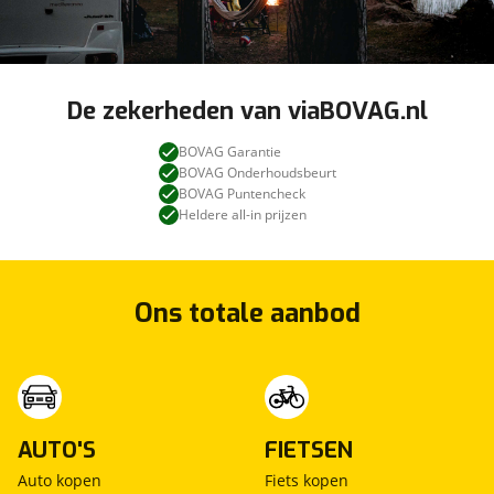
Puntencheck; BOVAG Afleverbeurt; Nieuwe APK.
Deze Mercedes-Benz is verkrijgbaar met dit
afleverpakket in plaats van het standaardpakket
zonder meerprijs.
De zekerheden van viaBOVAG.nl
BOVAG Garantie
BOVAG Onderhoudsbeurt
BOVAG Puntencheck
Heldere all-in prijzen
Ons totale aanbod
AUTO'S
FIETSEN
Auto kopen
Fiets kopen