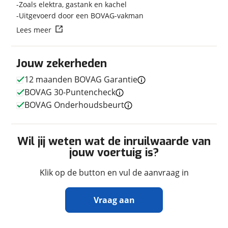
Zoals elektra, gastank en kachel
Nieuw of occasion
Occasion
Uitgevoerd door een BOVAG-vakman
Lees meer
Jouw zekerheden
Techniek
12 maanden BOVAG Garantie
Transmissie
Automaat
BOVAG 30-Puntencheck
Aantal versnellingen
9
BOVAG Onderhoudsbeurt
Motorinhoud
2.143 cc
Aantal cilinders
4
Vermogen
177pk (130kW)
Wil jij weten wat de inruilwaarde van
jouw voertuig is?
Klik op de button en vul de aanvraag in
Afmetingen en gewicht
Vraag aan
Hoogte
3,15 m
Breedte
2,36 m