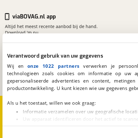
viaBOVAG.nl app
Altijd het meest recente aanbod bij de hand.
Download 'm nu.
Verantwoord gebruik van uw gegevens
viaBOVAG.nl
Kosterijland
15
Wij en
onze 1022 partners
verwerken je persoonl
3981 AJ
Bunnik
technologieën zoals cookies om informatie op uw a
Een initiatief van
gepersonaliseerde advertenties en content, metingen
BOVAG
productontwikkeling. U kunt kiezen wie uw gegevens gebr
Over viaBOVAG.nl
Disclaimer- en Privacyverklaring
Als u het toestaat, willen we ook graag:
Cookievoorkeuren
Vacatures
Informatie verzamelen over uw geografische locati
Uw apparaat identificeren door het actief te scann
Lees meer over hoe uw persoonlijke gegevens worden ve
U kunt uw toestemming op elk moment wijzigen of intrekk