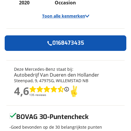
2020
Occasion
Toon alle kenmerken
0168473435
Algemeen
Merk
Mercedes-Benz
Model
Hymer T680 S 170 PK
Deze Mercedes-Benz staat bij:
Autobedrijf Van Dueren den Hollander
Uitvoering
Hymer T680 S 170 PK
Steenpad
,
9
,
4797SG
,
WILLEMSTAD NB
Kenteken
HGF50N
4,6
Kilometerstand
62.330 km
4,6
135 reviews
135 reviews
Bouwjaar
10-2020
Modeljaar
2026
Geen reviews gevonden
Leeftijd
5 jaar en 10 maanden
BOVAG 30-Puntencheck
Carrosserievorm
Half-integraal
Goed bevonden op de 30 belangrijkste punten
Soort voertuig
Camper