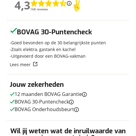
4,3
4,3
Kilometerstand
46.184 km
168 reviews
168 reviews
Bouwjaar
2024
Modeljaar
2024
Geen reviews gevonden
Carrosserievorm
Half-integraal
BOVAG 30-Puntencheck
Soort voertuig
Camper
Goed bevonden op de 30 belangrijkste punten
Nieuw of occasion
Occasion
Zoals elektra, gastank en kachel
Uitgevoerd door een BOVAG-vakman
Lees meer
Techniek
Jouw zekerheden
Transmissie
Automaat
12 maanden BOVAG Garantie
Vermogen
177pk
BOVAG 30-Puntencheck
BOVAG Onderhoudsbeurt
Afmetingen en gewicht
Wil jij weten wat de inruilwaarde van
Hoogte
2,90 m