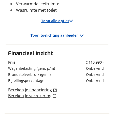
Kenteken
Verwarmde leefruimte
Wandsoort
Glad
Wasruimte met toilet
Kleur
Grijs
Toon alle opties
Schatting kilometerstand
Toon toelichting aanbieder
Verbruik en milieu
Exterieur/Interieur
Eventuele bijzonderheden (optioneel)
Brandstof
Diesel
Bagageruimte
Financieel inzicht
Buitenlamp
Combicassettes
Prijs
€ 110.990,-
Dakluik
Wegenbelasting (gem. p/m)
Onbekend
Geschiedenis
Dakluik groot
Brandstofverbruik (gem.)
Onbekend
Dakluik heki
Foto's
Datum tenaamstelling
27-02-2024
Bijtellingspercentage
Onbekend
Fietsenrek
Voertuig heeft
Nee
Klik hier om foto's te uploaden
Garage achter
Bereken je financiering
schadeverleden
(optioneel)
Hordeur
Bereken je verzekering
JPG, PNG (max 10 foto's)
Voormalig verhuurvoertuig
Nee
Huishoudaccu
Indirecte verlichting
Jouw contactgegevens
Ladder