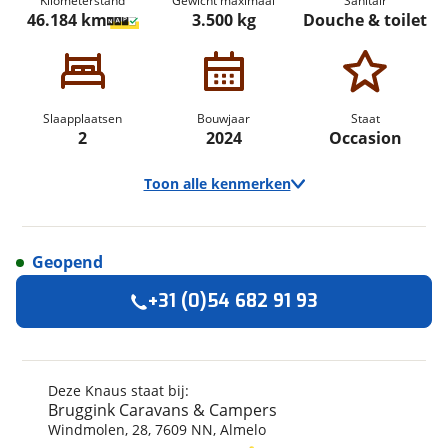
Kilometerstand
Gewicht maximaal
Sanitair
46.184 km
3.500 kg
Douche & toilet
Slaapplaatsen
Bouwjaar
Staat
2
2024
Occasion
Toon alle kenmerken
Geopend
Algemeen
+31 (0)54 682 91 93
Merk
Knaus
Automerk camper
Volkswagen
Model
Van TI Plus
Deze Knaus staat bij:
Bruggink Caravans & Campers
Uitvoering
650 MEG
Windmolen
,
28
,
7609 NN
,
Almelo
Kenteken
X872XN