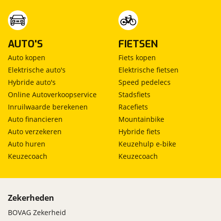
AUTO'S
FIETSEN
Auto kopen
Fiets kopen
Elektrische auto's
Elektrische fietsen
Hybride auto's
Speed pedelecs
Online Autoverkoopservice
Stadsfiets
Inruilwaarde berekenen
Racefiets
Auto financieren
Mountainbike
Auto verzekeren
Hybride fiets
Auto huren
Keuzehulp e-bike
Keuzecoach
Keuzecoach
Zekerheden
BOVAG Zekerheid