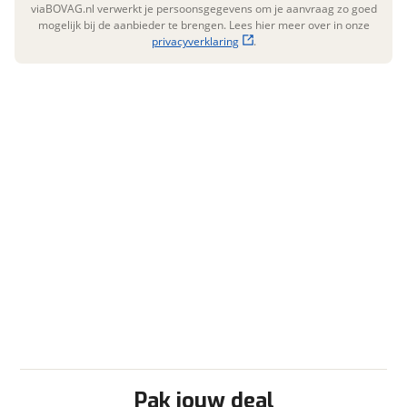
viaBOVAG.nl verwerkt je persoonsgegevens om je aanvraag zo goed
Bearlock
mogelijk bij de aanbieder te brengen. Lees hier meer over in onze
Cabine airco
privacyverklaring
.
Camera
Centr. deurvergr. afstandsb.
Cruisecontrol
DAB-radio
Elektr. bedienbare ramen
Elektr. bedienbare spiegels
ESP
Hulpluchtvering achteras
Lichtmetalen velgen
Multifunctioneel stuur
Navigatie
Start en stop
Stoel(en) draaibaar Aantal stoelen 2
Stuurbekrachtiging
Turbo diesel
Verwarmde buitenspiegels
Pak jouw deal