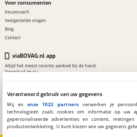
Voor consumenten
Keuzecoach
Veelgestelde vragen
Blog
Contact
viaBOVAG.nl app
Altijd het meest recente aanbod bij de hand.
Download 'm nu.
Verantwoord gebruik van uw gegevens
viaBOVAG.nl
Wij en
onze 1022 partners
verwerken je persoonl
Kosterijland
15
3981 AJ
Bunnik
technologieën zoals cookies om informatie op uw a
Een initiatief van
gepersonaliseerde advertenties en content, metingen
BOVAG
productontwikkeling. U kunt kiezen wie uw gegevens gebr