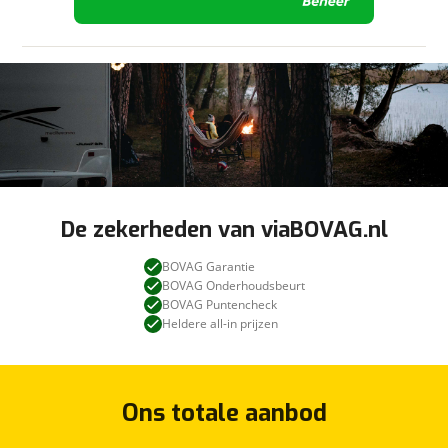
De zekerheden van viaBOVAG.nl
BOVAG Garantie
BOVAG Onderhoudsbeurt
BOVAG Puntencheck
Heldere all-in prijzen
Ons totale aanbod