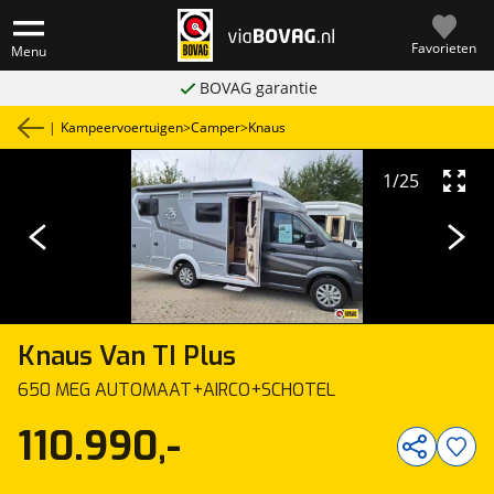
Favorieten
Menu
BOVAG garantie
|
Kampeervoertuigen
>
Camper
>
Knaus
1
/
25
Knaus
Van TI Plus
650 MEG AUTOMAAT+AIRCO+SCHOTEL
110.990,-