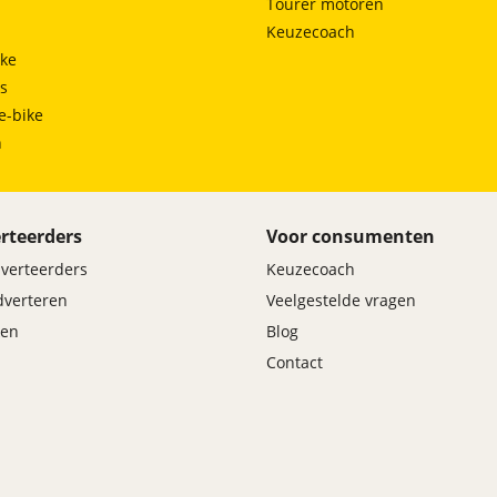
Tourer motoren
Keuzecoach
ke
ts
e-bike
h
rteerders
Voor consumenten
dverteerders
Keuzecoach
adverteren
Veelgestelde vragen
en
Blog
Contact