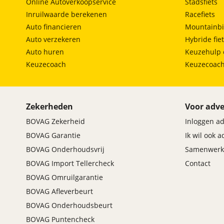
Online Autoverkoopservice
Stadsfiets
Inruilwaarde berekenen
Racefiets
Auto financieren
Mountainbi
Auto verzekeren
Hybride fie
Auto huren
Keuzehulp 
Keuzecoach
Keuzecoac
Zekerheden
Voor adve
BOVAG Zekerheid
Inloggen a
BOVAG Garantie
Ik wil ook 
BOVAG Onderhoudsvrij
Samenwerk
BOVAG Import Tellercheck
Contact
BOVAG Omruilgarantie
BOVAG Afleverbeurt
BOVAG Onderhoudsbeurt
BOVAG Puntencheck