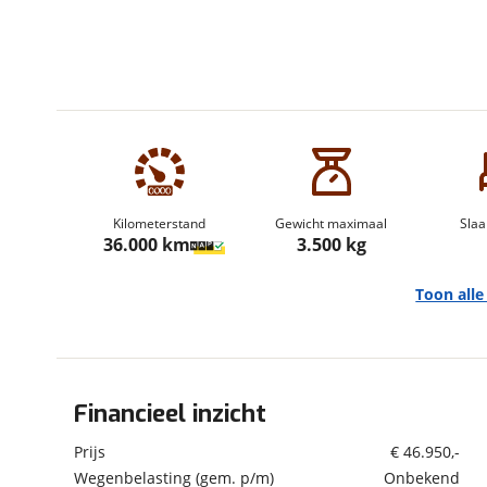
om de site continu te v
technologie die je gedr
weten? Bekijk onze
disc
en beperkte analytis
voorkeurenpagina
.
Kilometerstand
Gewicht maximaal
Slaa
36.000 km
3.500 kg
Toon all
Financieel inzicht
Algemeen
Merk
Hymer
Prijs
€ 46.950,-
Automerk camper
Fiat
Wegenbelasting (gem. p/m)
Onbekend