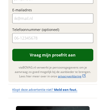
Vraag
Naam
E-mailadres
Foto
m
E-mailadres
m
Telefoonnummer (optioneel)
l
l
Naam
t
Telefoonnummer (optioneel)
Vraag mijn proefrit aan
Jou
E-mailadres
viaBOVAG.nl verwerkt je persoonsgegevens om je
Naa
aanvraag zo goed mogelijk bij de aanbieder te brengen.
Vraag mijn proefrit
Lees hier meer over in onze
privacyverklaring
.
aan
Telefoonnummer (optioneel)
E-ma
Klopt deze advertentie niet?
Meld een fout.
viaBOVAG.nl verwerkt je
persoonsgegevens om je aanvraag zo
goed mogelijk bij de aanbieder te
brengen. Lees hier meer over in onze
Verstuur mijn vraag
Wat vervelend dat je
Tel
Wat 
privacyverklaring
.