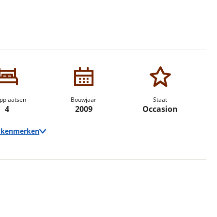
erbeteren. We tonen je graag relevante advertenties en geb
ag op en buiten onze website volgt – uiteraard op anoni
laimer en privacyverklaring
. Als je weigert, plaatsen we a
che cookies. Je voorkeuren kun je later altijd aan
pplaatsen
Bouwjaar
Staat
4
2009
Occasion
e kenmerken
Techniek
Transmissie
Handgeschakeld
Vermogen
131pk