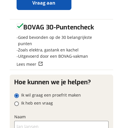
Vraag aan
BOVAG 30-Puntencheck
Ontvang gratis jouw
Jou
inruilwaarde
!
Kies 
Goed bevonden op de 30 belangrijkste
C
punten
Jouw
inruilwaarde
wordt
Zoals elektra, gastank en kachel
C
bepaald in combinatie met
Uitgevoerd door een BOVAG-vakman
V
deze camper:
Lees meer
Hymer B614 CL
Kent
Dwarsbed/Hefbed/36.000km
Hoe kunnen we je helpen?
Taekema Campers
neemt snel
Scha
contact met je op om jouw
Ik wil graag een proefrit maken
inruilwaarde te bepalen.
Ik heb een vraag
Even
Naam
(opt
Jouw contactgegevens
Jouw vraag