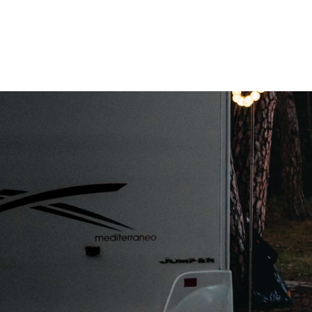
Hangkast
Hor en verduisteringsgordijnen rondom
Lengte 6.90m
1e eigenaar
Maar 36.000km, uniek!
Boekjes aanwezig
Prachtig afgewerkt
Ledig 2.950kg
In zeer mooie staat!
6 maanden volledige garantie