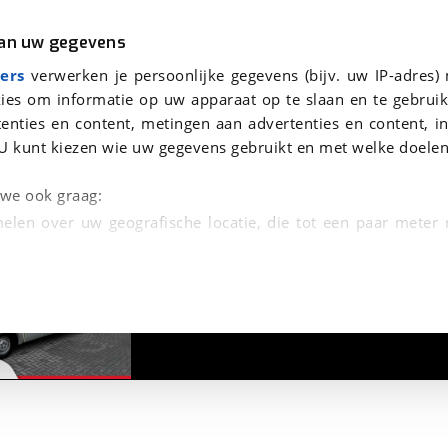
r
Kampeer
van uw gegevens
/36.000km
viaBOVAG.nl verwerkt je persoonsgegevens om je aanvraag zo goed mogelijk bij de aanbieder te brengen. Lees hi
ers
verwerken je persoonlijke gegevens (bijv. uw IP-adres)
ies om informatie op uw apparaat op te slaan en te gebruik
enties en content, metingen aan advertenties en content, in
U kunt kiezen wie uw gegevens gebruikt en met welke doelen
n we ook graag:
elen over uw geografische locatie, die tot een paar meter
1
/
28
entificeren door het actief te scannen op specifieke
 persoonlijke gegevens worden verwerkt en stel uw voo
unt uw toestemming op elk moment wijzigen of in
kbare technieken zorgen we voor een betere en meer persoon
en ervoor dat de website goed werkt. Ook gebruiken we anal