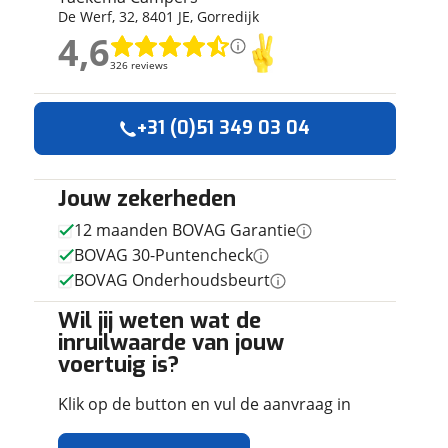
De Werf
,
32
,
8401 JE
,
Gorredijk
ruiken daarvoor
4,6
eme basis. Meer
4,6
lleen functionele
326 reviews
326 reviews
passen via de
Geen reviews gevonden
+31 (0)51 349 03 04
Jouw zekerheden
12 maanden BOVAG Garantie
BOVAG 30-Puntencheck
BOVAG Onderhoudsbeurt
Wil jij weten wat de
inruilwaarde van jouw
voertuig is?
Klik op de button en vul de aanvraag in