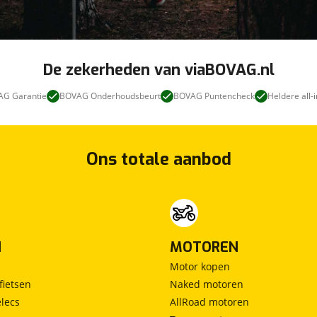
De zekerheden van viaBOVAG.nl
G Garantie
BOVAG Onderhoudsbeurt
BOVAG Puntencheck
Heldere all-i
Ons totale aanbod
N
MOTOREN
Motor kopen
fietsen
Naked motoren
lecs
AllRoad motoren