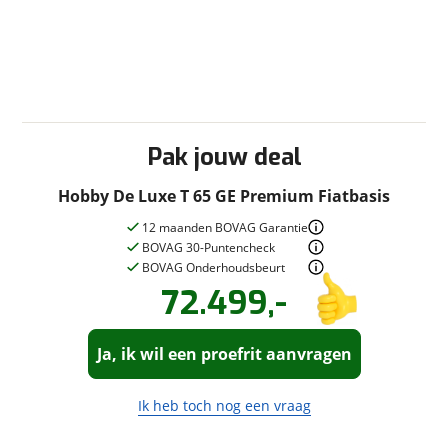
Afvalwatertank (vast)
Cassettetoilet
Douche
Schoonwatertank (vast)
Toilet/Wasruimte
Pak jouw deal
Slaapcomfort
Hobby De Luxe T 65 GE Premium Fiatbasis
Lattenbodem
Matras traagschuim
12 maanden BOVAG Garantie
BOVAG 30-Puntencheck
Verwarming
BOVAG Onderhoudsbeurt
72.499,-
Airco woongedeelte
Vraag een
Stel een
vraag
proefrit
!
Circulatie-verwarming
aan!
Ja, ik wil een proefrit aanvragen
Van der Vaart Caravans en
Campers
neemt snel contact met je
Van der Vaart Caravans en
Campers
op om je vraag te beantwoorden.
neemt snel contact met je
Ik heb toch nog een vraag
op om een proefrit in te plannen.
Jouw vraag