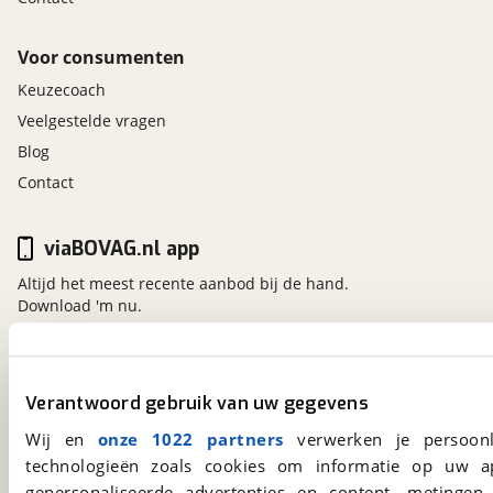
Voor consumenten
Keuzecoach
Veelgestelde vragen
Blog
Contact
viaBOVAG.nl app
Altijd het meest recente aanbod bij de hand.
Download 'm nu.
viaBOVAG.nl
Verantwoord gebruik van uw gegevens
Kosterijland
15
Wij en
onze 1022 partners
verwerken je persoonl
3981 AJ
Bunnik
technologieën zoals cookies om informatie op uw a
Een initiatief van
BOVAG
gepersonaliseerde advertenties en content, metingen