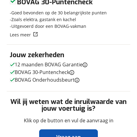
BOVAG 30-Puntencheck
Nieuw of occasion
Occasion
Goed bevonden op de 30 belangrijkste punten
Zoals elektra, gastank en kachel
Uitgevoerd door een BOVAG-vakman
Lees meer
Techniek
Transmissie
Handgeschakeld
Jouw zekerheden
Vermogen
140pk
12 maanden BOVAG Garantie
BOVAG 30-Puntencheck
BOVAG Onderhoudsbeurt
Afmetingen en gewicht
Hoogte
2,80 m
Wil jij weten wat de inruilwaarde van
Breedte
2,30 m
jouw voertuig is?
Lengte
7,07 m
Klik op de button en vul de aanvraag in
Maximaal toelaatbaar
3.500 kg
gewicht