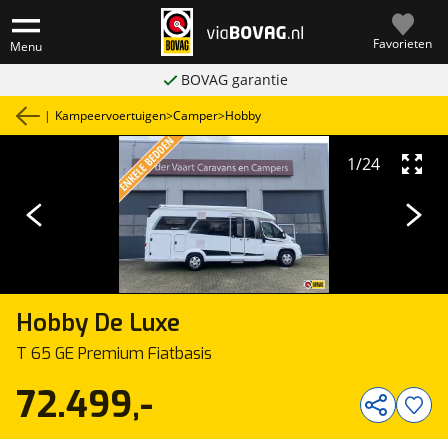
Favorieten
Menu
BOVAG garantie
|
Kampeervoertuigen
>
Camper
>
Hobby
1
/
24
Hobby
De Luxe
T 65 GE Premium Fiatbasis
72.499,-