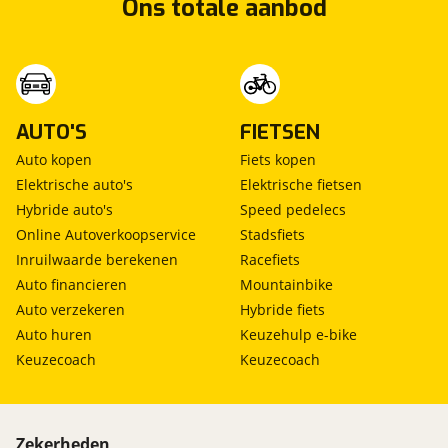
Ons totale aanbod
viaBOVAG.nl verwerkt je persoonsgegevens
om je aanvraag zo goed mogelijk bij de
aanbieder te brengen. Lees hier meer over in
Stuur mijn bevinding door
onze
privacyverklaring
.
AUTO'S
FIETSEN
Auto kopen
Fiets kopen
Elektrische auto's
Elektrische fietsen
Hybride auto's
Speed pedelecs
Online Autoverkoopservice
Stadsfiets
Inruilwaarde berekenen
Racefiets
Auto financieren
Mountainbike
Auto verzekeren
Hybride fiets
Auto huren
Keuzehulp e-bike
Keuzecoach
Keuzecoach
Zekerheden