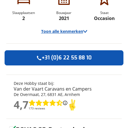
Slaapplaatsen
Bouwjaar
Staat
2
2021
Occasion
Toon alle kenmerken
+31 (0)6 22 55 88 10
Algemeen
Merk
Hobby
Automerk camper
Fiat
Deze Hobby staat bij:
Van der Vaart Caravans en Campers
Model
De Luxe
De Overmaat
,
27
,
6831 AE
,
Arnhem
Kilometerstand
40.526 km
4,7
Bouwjaar
2021
4,7
173 reviews
173 reviews
Modeljaar
2021
Carrosserievorm
Half-integraal
Geen reviews gevonden
Soort voertuig
Camper