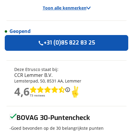
Toon alle kenmerken
Geopend
Algemeen
+31 (0)85 822 83 25
Merk
Etrusco
Automerk camper
Fiat
Model
CV
Deze Etrusco staat bij:
CCR Lemmer B.V.
Uitvoering
640 SB
Lemsterpad
,
50
,
8531 AA
,
Lemmer
Bouwjaar
2026
4,6
4,6
Carrosserievorm
Busmodel
73 reviews
73 reviews
Soort voertuig
Camper
Nieuw of occasion
Nieuw
Geen reviews gevonden
BOVAG 30-Puntencheck
Goed bevonden op de 30 belangrijkste punten