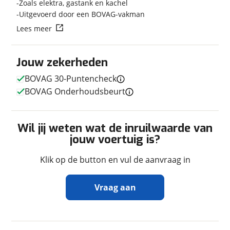
Zoals elektra, gastank en kachel
Techniek
Uitgevoerd door een BOVAG-vakman
Transmissie
Automaat
Lees meer
Vermogen
140pk
Jouw zekerheden
BOVAG 30-Puntencheck
Afmetingen en gewicht
BOVAG Onderhoudsbeurt
Hoogte
2,70 m
Breedte
2,05 m
Wil jij weten wat de inruilwaarde van
Lengte
6,36 m
jouw voertuig is?
Maximaal toelaatbaar
3.500 kg
gewicht
Klik op de button en vul de aanvraag in
Vraag aan
In- en exterieur
Ontvang gratis jouw
Stahoogte
190 cm