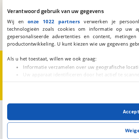
viaBOVAG.nl
Verantwoord gebruik van uw gegevens
Kosterijland
15
Wij en
onze 1022 partners
verwerken je persoonl
3981 AJ
Bunnik
technologieën zoals cookies om informatie op uw a
Een initiatief van
gepersonaliseerde advertenties en content, metingen
BOVAG
productontwikkeling. U kunt kiezen wie uw gegevens gebr
Over viaBOVAG.nl
Disclaimer- en Privacyverklaring
Als u het toestaat, willen we ook graag:
Cookievoorkeuren
Vacatures
Informatie verzamelen over uw geografische locati
Uw apparaat identificeren door het actief te scann
Lees meer over hoe uw persoonlijke gegevens worden ve
U kunt uw toestemming op elk moment wijzigen of intrekk
Met cookies en vergelijkbare technieken zorgen we voor 
Accep
cookies zorgen ervoor dat de website goed werkt. Ook g
verbeteren. We tonen je graag relevante advertenties e
buiten onze website volgt – uiteraard op anonie
Weig
privacyverklaring
. Als je weigert, plaatsen we alleen f