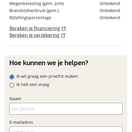
schadeverleden
Wegenbelasting (gem. p/m)
Onbekend
Dakluik
Brandstofverbruik (gem.)
Onbekend
Voormalig verhuurvoertuig
Nee
Dakluik groot
Bijtellingspercentage
Onbekend
Elektrische opstap
Ge&iuml;soleerd glas
Bereken je financiering
Hagelbestendig dak
Bereken je verzekering
Foto's
Financieel
Hordeur
Klik hier om foto's te uploaden
Huishoudaccu Aantal 1
Prijs
€ 95.140,-
(optioneel)
Ladder
Inclusief BPM
Ja
JPG, PNG (max 10 foto's)
Hoe kunnen we je helpen?
Leeslampjes
BTW/marge
BTW
Luifel Type cassetteluifel
Jouw contactgegevens
Ik wil graag een proefrit maken
Panoramadak
Naam
Raamblindering
Ik heb een vraag
Raamhor
Garanties
Zonwerend glas
Naam
BOVAG Garantie
Fabrieksgarantie van
E-mailadres
toepassing
Keuken
Fabrieksgarantie
Ja
Vriesvak
E-mailadres
Telefoonnummer (optioneel)