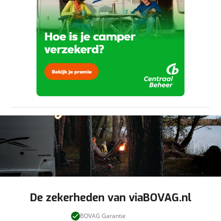
Verstuur mijn vraag
viaBOVAG.nl verwerkt je persoonsgegevens
om je aanvraag zo goed mogelijk bij de
aanbieder te brengen. Lees hier meer over in
Stuur mijn bevinding door
onze
privacyverklaring
.
De zekerheden van viaBOVAG.nl
BOVAG Garantie