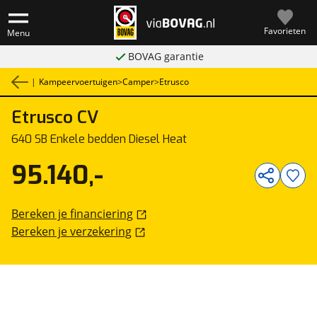
Favorieten
Menu
BOVAG garantie
|
Kampeervoertuigen
>
Camper
>
Etrusco
Etrusco
CV
1
/
2
640 SB Enkele bedden Diesel Heat
95.140,-
Bereken je financiering
Bereken je verzekering