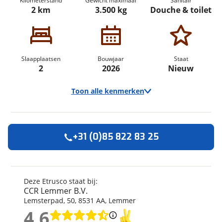
Kilometerstand
Gewicht maximaal
Sanitair
2 km
3.500 kg
Douche & toilet
Slaapplaatsen
Bouwjaar
Staat
2
2026
Nieuw
Toon alle kenmerken
+31 (0)85 822 83 25
Algemeen
Merk
Etrusco
Automerk camper
Fiat
Deze Etrusco staat bij:
CCR Lemmer B.V.
Model
CV
Lemsterpad
,
50
,
8531 AA
,
Lemmer
Uitvoering
600 DB Plus
4,6
Kilometerstand
2 km
4,6