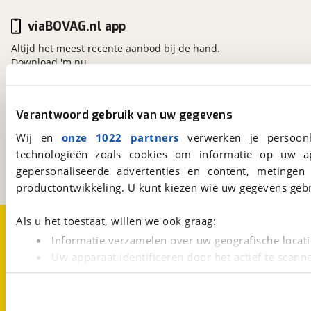
viaBOVAG.nl app
Altijd het meest recente aanbod bij de hand.
Download 'm nu.
Verantwoord gebruik van uw gegevens
viaBOVAG.nl
Kosterijland
15
Wij en
onze 1022 partners
verwerken je persoonl
3981 AJ
Bunnik
technologieën zoals cookies om informatie op uw a
Een initiatief van
gepersonaliseerde advertenties en content, metingen
BOVAG
productontwikkeling. U kunt kiezen wie uw gegevens gebr
Over viaBOVAG.nl
Disclaimer- en Privacyverklaring
Als u het toestaat, willen we ook graag:
Cookievoorkeuren
Vacatures
Informatie verzamelen over uw geografische locati
Uw apparaat identificeren door het actief te scann
Lees meer over hoe uw persoonlijke gegevens worden ve
U kunt uw toestemming op elk moment wijzigen of intrekk