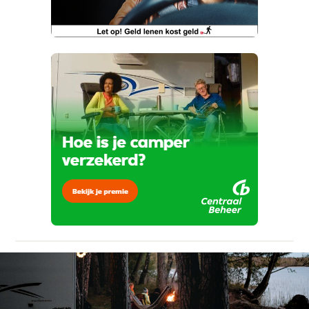
Vraag mijn proefrit aan
Telefoonnummer (optioneel)
Kan je ons nog meer vertellen? (optioneel)
viaBOVAG.nl verwerkt je persoonsgegevens
om je aanvraag zo goed mogelijk bij de
aanbieder te brengen. Lees hier meer over in
onze
privacyverklaring
.
Verstuur mijn vraag
viaBOVAG.nl verwerkt je persoonsgegevens
om je aanvraag zo goed mogelijk bij de
aanbieder te brengen. Lees hier meer over in
Stuur mijn bevinding door
onze
privacyverklaring
.