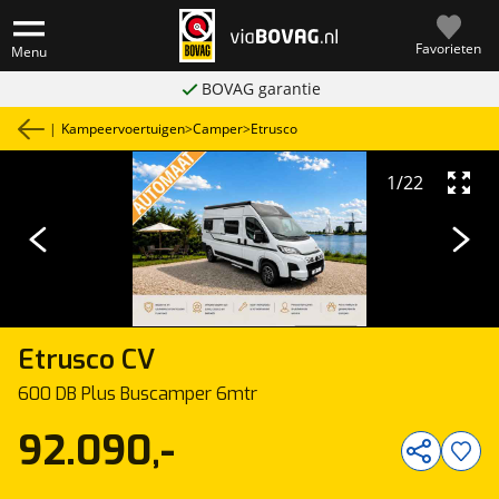
Favorieten
Menu
BOVAG garantie
|
Kampeervoertuigen
>
Camper
>
Etrusco
1
/
22
Etrusco
CV
600 DB Plus Buscamper 6mtr
92.090,-