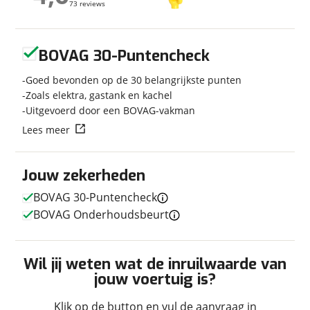
73 reviews
73 reviews
Bouwjaar
2026
Carrosserievorm
Busmodel
Geen reviews gevonden
Soort voertuig
Camper
BOVAG 30-Puntencheck
Nieuw of occasion
Nieuw
Goed bevonden op de 30 belangrijkste punten
Zoals elektra, gastank en kachel
Uitgevoerd door een BOVAG-vakman
Lees meer
Techniek
Transmissie
Automaat
Jouw zekerheden
Vermogen
140pk
BOVAG 30-Puntencheck
BOVAG Onderhoudsbeurt
Afmetingen en gewicht
Wil jij weten wat de inruilwaarde van
Hoogte
2,70 m
jouw voertuig is?
Breedte
2,05 m
Klik op de button en vul de aanvraag in
Lengte
5,99 m