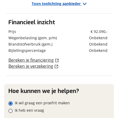
Toon toelichting aanbieder
Brandstof
Diesel
Exterieur/Interieur
Schatting kilometerstand
Bestuurdersdeur
Financieel inzicht
Buitenlamp
Combicassettes
Geschiedenis
Eventuele bijzonderheden (optioneel)
Prijs
€ 92.090,-
Dakluik
Wegenbelasting (gem. p/m)
Onbekend
Datum tenaamstelling
12-09-2025
Dakluik groot
Brandstofverbruik (gem.)
Onbekend
Voertuig heeft
Nee
Elektrische opstap
Bijtellingspercentage
Onbekend
schadeverleden
Hagelbestendig dak
Voormalig verhuurvoertuig
Nee
Hordeur
Bereken je financiering
Huishoudaccu Aantal 1
Bereken je verzekering
Foto's
Ladder
Klik hier om foto's te uploaden
Leeslampjes
(optioneel)
Financieel
Luifel
JPG, PNG (max 10 foto's)
Hoe kunnen we je helpen?
Panoramadak
Prijs
€ 92.090,-
Raamblindering
Inclusief BPM
Ja
Jouw contactgegevens
Ik wil graag een proefrit maken
Raamhor
BTW/marge
BTW
Naam
Verduistering cabine
Ik heb een vraag
Zonwerend glas