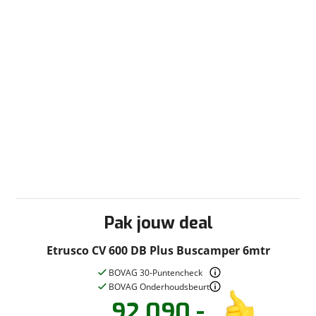
Lichtmetalen velgen
Multifunctioneel stuur
Rijstrookassistentie
Start en stop
Stoel(en) draaibaar Aantal stoelen 2
Stuurbekrachtiging
Zijwindassistentie
Radio/TV
Televisiebeugel
Sanitair
Pak jouw deal
Afvalwatertank (vast)
Douche
Etrusco CV 600 DB Plus Buscamper 6mtr
Schoonwatertank (vast)
BOVAG 30-Puntencheck
Toilet/Wasruimte
BOVAG Onderhoudsbeurt
92.090,-
Slaapcomfort