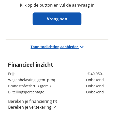
gewicht
Klik op de button en vul de aanvraag in
Vraag aan
In- en exterieur
Ontvang gratis jouw
Aantal slaapplaatsen
4
inruilwaarde
!
Wandsoort
Glad
Toon toelichting aanbieder
Taekema Campers
neemt snel contact met je op
om jouw inruilwaarde te bepalen.
Financieel inzicht
Verbruik en milieu
Jouw kampeervoertuig
Prijs
€ 40.950,-
Brandstof
Diesel
Wegenbelasting (gem. p/m)
Onbekend
Kies je voertuig:
Brandstofverbruik (gem.)
Onbekend
Camper
Bijtellingspercentage
Onbekend
Caravan
Vouwwagen
Bereken je financiering
Geschiedenis
Bereken je verzekering
Kenteken
Voertuig heeft
Nee