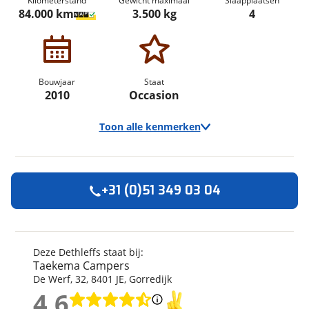
Kilometerstand
Gewicht maximaal
Slaapplaatsen
84.000 km
3.500 kg
4
Bouwjaar
Staat
2010
Occasion
Toon alle kenmerken
+31 (0)51 349 03 04
Algemeen
Merk
Dethleffs
Automerk camper
Fiat
Deze Dethleffs staat bij:
Taekema Campers
Model
Globe4
De Werf
,
32
,
8401 JE
,
Gorredijk
Uitvoering
T 6471-4
4,6
Kilometerstand
84.000 km
4,6