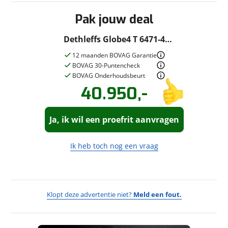
Lengte 7 meter
Pak jouw deal
In zeer nette staat
Dethleffs Globe4 T 6471-4
Dwarsbed/hefbed/2010/7-m
12 maanden BOVAG Garantie
BOVAG 30-Puntencheck
BOVAG Onderhoudsbeurt
40.950,-
Vraag een
Stel een
vraag
proefrit
!
aan!
Ja, ik wil een proefrit aanvragen
Taekema Campers
neemt snel
Taekema Campers
contact met je op om je vraag te
neemt snel
beantwoorden.
contact met je op om een proefrit in
Ik heb toch nog een vraag
te plannen.
Jouw vraag
Jouw contactgegevens
Vraag
Klopt deze advertentie niet?
Meld een fout.
Naam
Wat vervelend dat je een fout