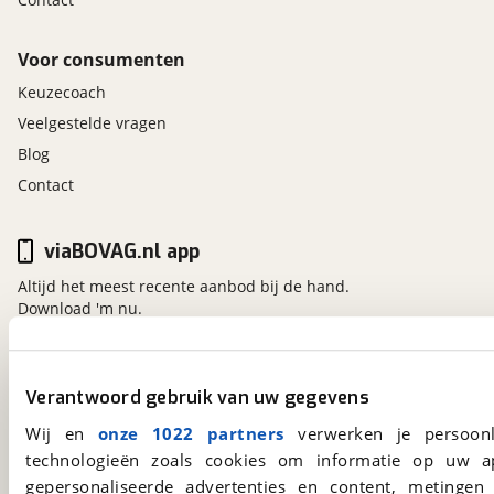
Voor consumenten
Keuzecoach
Veelgestelde vragen
Blog
Contact
viaBOVAG.nl app
Altijd het meest recente aanbod bij de hand.
Download 'm nu.
viaBOVAG.nl
Verantwoord gebruik van uw gegevens
Kosterijland
15
Wij en
onze 1022 partners
verwerken je persoonl
3981 AJ
Bunnik
technologieën zoals cookies om informatie op uw a
Een initiatief van
gepersonaliseerde advertenties en content, metingen
BOVAG