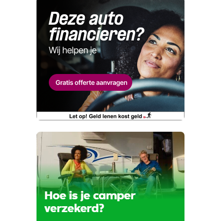
hebt ontdekt.
E-mailadres
Maar wat fijn dat je de moeite neemt om die te
melden. Dat komt de kwaliteit van onze
Naam
advertenties ten goede, dankjewel!
Telefoonnummer (optioneel)
Wat is jou opgevallen?
E-mailadres
Wat klopt er niet?
Vraag mijn proefrit aan
Telefoonnummer (optioneel)
Kan je ons nog meer vertellen? (optioneel)
viaBOVAG.nl verwerkt je persoonsgegevens
om je aanvraag zo goed mogelijk bij de
aanbieder te brengen. Lees hier meer over in
onze
privacyverklaring
.
Verstuur mijn vraag
viaBOVAG.nl verwerkt je persoonsgegevens
om je aanvraag zo goed mogelijk bij de
aanbieder te brengen. Lees hier meer over in
Stuur mijn bevinding door
onze
privacyverklaring
.