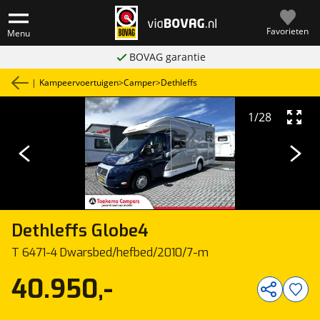
Favorieten
Menu
BOVAG garantie
|
Kampeervoertuigen
>
Camper
>
Dethleffs
1
/
28
Dethleffs
Globe4
T 6471-4 Dwarsbed/hefbed/2010/7-m
40.950,-