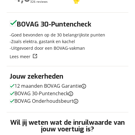
326 reviews
326 reviews
Bouwjaar
2010
Carrosserievorm
Half-integraal
Geen reviews gevonden
Soort voertuig
Camper
BOVAG 30-Puntencheck
Nieuw of occasion
Occasion
Goed bevonden op de 30 belangrijkste punten
Zoals elektra, gastank en kachel
Uitgevoerd door een BOVAG-vakman
Lees meer
Techniek
Transmissie
Handgeschakeld
Jouw zekerheden
Vermogen
131pk
12 maanden BOVAG Garantie
BOVAG 30-Puntencheck
BOVAG Onderhoudsbeurt
Afmetingen en gewicht
Lengte
6,99 m
Wil jij weten wat de inruilwaarde van
Massa ledig voertuig
2.830 kg
jouw voertuig is?
Maximaal toelaatbaar
3.500 kg