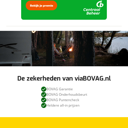
De zekerheden van viaBOVAG.nl
BOVAG Garantie
BOVAG Onderhoudsbeurt
BOVAG Puntencheck
Heldere all-in prijzen