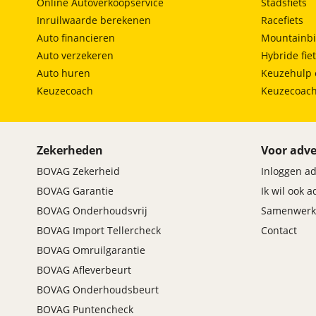
Online Autoverkoopservice
Stadsfiets
Inruilwaarde berekenen
Racefiets
Auto financieren
Mountainbi
Auto verzekeren
Hybride fie
Auto huren
Keuzehulp 
Keuzecoach
Keuzecoac
Zekerheden
Voor adve
BOVAG Zekerheid
Inloggen a
BOVAG Garantie
Ik wil ook 
BOVAG Onderhoudsvrij
Samenwerk
BOVAG Import Tellercheck
Contact
BOVAG Omruilgarantie
BOVAG Afleverbeurt
BOVAG Onderhoudsbeurt
BOVAG Puntencheck