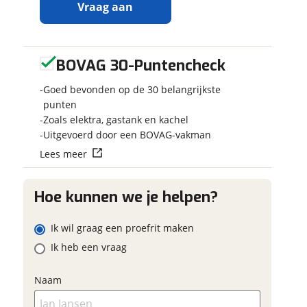
Vraag aan
BOVAG 30-Puntencheck
Ontvang
Jouw kampee
gratis jouw
Kies je voertuig
Goed bevonden op de 30 belangrijkste
inruilwaarde
!
Camper
punten
Zoals elektra, gastank en kachel
Caravan
Jouw
inruilwaarde
Uitgevoerd door een BOVAG-vakman
Vouwwagen
wordt bepaald in
Lees meer
combinatie met
Kenteken
deze camper:
Chausson
Hoe kunnen we je helpen?
Titanium Ultimate
788 170 pk Face to
Schatting kilo
Ik wil graag een proefrit maken
face 2024
Camper Center
Ik heb een vraag
Rotterdam
neemt
snel contact met je op
Eventuele bij
om jouw inruilwaarde
Naam
te bepalen.
(optioneel)