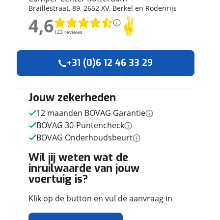
Braillestraat
,
89
,
2652 XV
,
Berkel en Rodenrijs
ruiken daarvoor
4,6
eme basis. Meer
4,6
lleen functionele
123 reviews
123 reviews
passen via de
Geen reviews gevonden
+31 (0)6 12 46 33 29
Jouw zekerheden
12 maanden BOVAG Garantie
BOVAG 30-Puntencheck
BOVAG Onderhoudsbeurt
Wil jij weten wat de
inruilwaarde van jouw
voertuig is?
Klik op de button en vul de aanvraag in