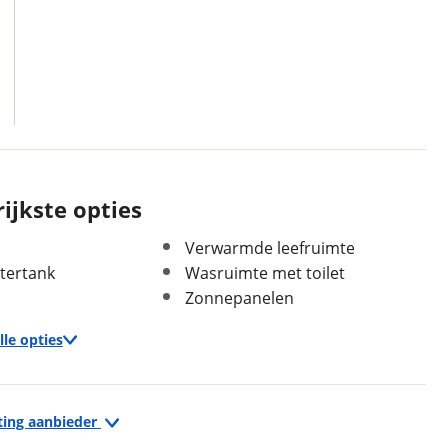
ijkste opties
Verwarmde leefruimte
tertank
Wasruimte met toilet
Zonnepanelen
In- en exterieur
Keukenindeling
Middenkeuken
lle opties
Sanitairindeling
Middenopstelling
Aantal slaapplaatsen
5
Keuken
Bedindeling
Hefbed
ting aanbieder
Boiler
Wandsoort
Glad