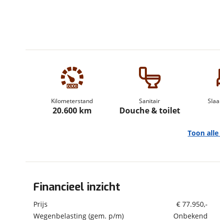
om de site continu te v
technologie die je gedr
weten? Bekijk onze
disc
en beperkte analytis
voorkeurenpagina
.
Kilometerstand
Sanitair
Slaa
20.600 km
Douche & toilet
Toon all
Financieel inzicht
Algemeen
Merk
Chausson
Prijs
€ 77.950,-
Automerk camper
Ford
Wegenbelasting (gem. p/m)
Onbekend