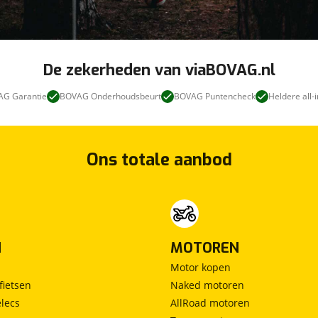
De zekerheden van viaBOVAG.nl
G Garantie
BOVAG Onderhoudsbeurt
BOVAG Puntencheck
Heldere all-i
Ons totale aanbod
N
MOTOREN
Motor kopen
fietsen
Naked motoren
lecs
AllRoad motoren