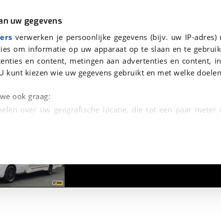
r
Kampeer
van uw gegevens
2024
viaBOVAG.nl verwerkt je persoonsgegevens om je aanvraag zo goed mogelijk bij de aanbieder te brengen. Lees hi
ers
verwerken je persoonlijke gegevens (bijv. uw IP-adres)
ies om informatie op uw apparaat op te slaan en te gebruik
enties en content, metingen aan advertenties en content, in
U kunt kiezen wie uw gegevens gebruikt en met welke doelen
n we ook graag:
elen over uw geografische locatie, die tot een paar meter
1
/
25
entificeren door het actief te scannen op specifieke
 persoonlijke gegevens worden verwerkt en stel uw voo
unt uw toestemming op elk moment wijzigen of in
kbare technieken zorgen we voor een betere en meer persoon
en ervoor dat de website goed werkt. Ook gebruiken we anal