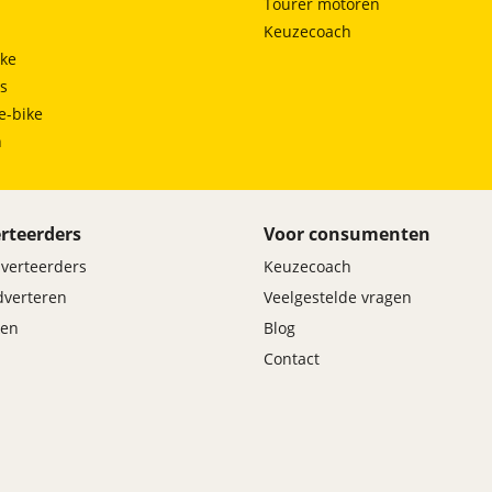
Tourer motoren
Keuzecoach
ke
ts
e-bike
h
rteerders
Voor consumenten
dverteerders
Keuzecoach
adverteren
Veelgestelde vragen
en
Blog
Contact