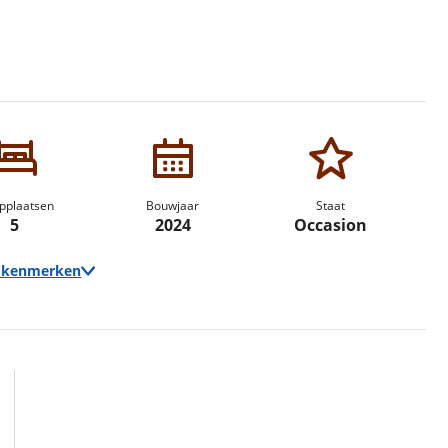
erbeteren. We tonen je graag relevante advertenties en geb
ag op en buiten onze website volgt – uiteraard op anoni
laimer en privacyverklaring
. Als je weigert, plaatsen we a
che cookies. Je voorkeuren kun je later altijd aan
pplaatsen
Bouwjaar
Staat
5
2024
Occasion
e kenmerken
Techniek
Transmissie
Automaat
Vermogen
170pk