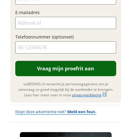
E-mailadres
Foto's
Klik hi
Telefoonnummer (optioneel)
te upl
(option
JPG, PN
foto's)
Vraag mijn proefrit aan
 contactgegevens
w vraag
Jouw contac
viaBOVAG.nl verwerkt je persoonsgegevens om je
Naam
aanvraag zo goed mogelijk bij de aanbieder te brengen.
Lees hier meer over in onze
privacyverklaring
.
adres
E-mailadres
Klopt deze advertentie niet?
Meld een fout.
m
onnummer (optioneel)
Wat
Wat is jou
Telefoonnum