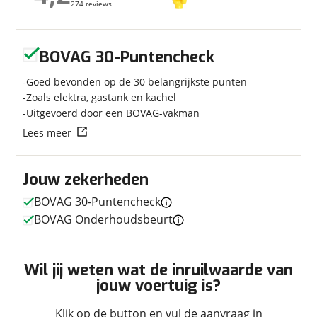
274 reviews
274 reviews
Bouwjaar
2026
Modeljaar
2026
Geen reviews gevonden
Carrosserievorm
Half-integraal
BOVAG 30-Puntencheck
Soort voertuig
Camper
Goed bevonden op de 30 belangrijkste punten
Nieuw of occasion
Nieuw
Zoals elektra, gastank en kachel
Uitgevoerd door een BOVAG-vakman
Lees meer
Techniek
Jouw zekerheden
Transmissie
Automaat
BOVAG 30-Puntencheck
Vermogen
180pk
BOVAG Onderhoudsbeurt
Wil jij weten wat de inruilwaarde van
Afmetingen en gewicht
jouw voertuig is?
Hoogte
2,84 m
Klik op de button en vul de aanvraag in
Breedte
2,30 m