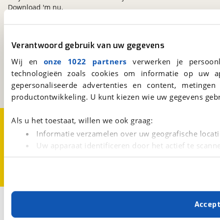
Download 'm nu.
viaBOVAG.nl
Verantwoord gebruik van uw gegevens
Kosterijland
15
Wij en
onze 1022 partners
verwerken je persoonl
3981 AJ
Bunnik
technologieën zoals cookies om informatie op uw a
Een initiatief van
gepersonaliseerde advertenties en content, metingen
BOVAG
productontwikkeling. U kunt kiezen wie uw gegevens gebr
Over viaBOVAG.nl
Disclaimer- en Privacyverklaring
Als u het toestaat, willen we ook graag:
Cookievoorkeuren
Vacatures
Informatie verzamelen over uw geografische locati
Uw apparaat identificeren door het actief te scann
Lees meer over hoe uw persoonlijke gegevens worden ve
U kunt uw toestemming op elk moment wijzigen of intrekk
Met cookies en vergelijkbare technieken zorgen we voor 
Accep
cookies zorgen ervoor dat de website goed werkt. Ook g
verbeteren. We tonen je graag relevante advertenties e