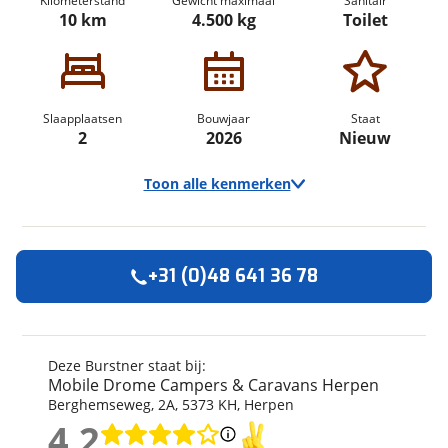
Kilometerstand
Gewicht maximaal
Sanitair
10 km
4.500 kg
Toilet
Slaapplaatsen
Bouwjaar
Staat
2
2026
Nieuw
Toon alle kenmerken
+31 (0)48 641 36 78
Algemeen
Merk
Burstner
Automerk camper
Fiat
Deze Burstner staat bij:
Mobile Drome Campers & Caravans Herpen
Model
Signature
Berghemseweg
,
2
A
,
5373 KH
,
Herpen
Uitvoering
SFT 7.0
4,2
Kilometerstand
10 km
4,2