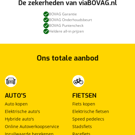
De zekerheden van viaBOVAG.nl
Airco woongedeelte
BOVAG Garantie
Ringverwarming
BOVAG Onderhoudsbeurt
Truma Combi 6e
BOVAG Puntencheck
Verwarmde garage
Heldere all-in prijzen
Ons totale aanbod
AUTO'S
FIETSEN
Auto kopen
Fiets kopen
Elektrische auto's
Elektrische fietsen
Hybride auto's
Speed pedelecs
Online Autoverkoopservice
Stadsfiets
Inruilwaarde berekenen
Racefiets