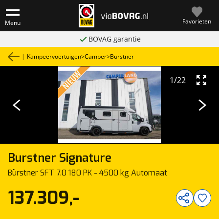
Favorieten
Menu
BOVAG garantie
|
Kampeervoertuigen
>
Camper
>
Burstner
1
/
22
Burstner
Signature
Bürstner SFT 7.0 180 PK - 4500 kg Automaat
137.309,-