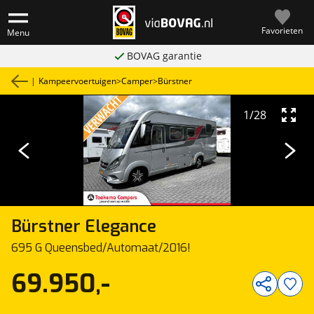
Favorieten
Menu
BOVAG garantie
|
Kampeervoertuigen
>
Camper
>
Bürstner
1
/
28
Bürstner
Elegance
695 G Queensbed/Automaat/2016!
69.950,-