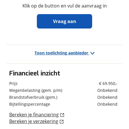
gewicht
Klik op de button en vul de aanvraag in
Vraag aan
In- en exterieur
Ontvang gratis jouw
Aantal slaapplaatsen
4
inruilwaarde
!
Bedindeling
Hefbed
Toon toelichting aanbieder
Wandsoort
Glad
Taekema Campers
neemt snel contact met je op
Kleur
Grijs
om jouw inruilwaarde te bepalen.
Financieel inzicht
Jouw kampeervoertuig
Prijs
€ 69.950,-
Wegenbelasting (gem. p/m)
Onbekend
Kies je voertuig:
Verbruik en milieu
Brandstofverbruik (gem.)
Onbekend
Camper
Brandstof
Diesel
Bijtellingspercentage
Onbekend
Caravan
Vouwwagen
Bereken je financiering
Bereken je verzekering
Kenteken