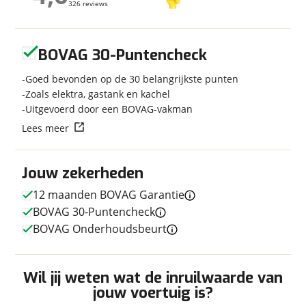
326 reviews
326 reviews
Bouwjaar
2016
Carrosserievorm
Integraal
Geen reviews gevonden
Soort voertuig
Camper
BOVAG 30-Puntencheck
Nieuw of occasion
Occasion
Goed bevonden op de 30 belangrijkste punten
Zoals elektra, gastank en kachel
Uitgevoerd door een BOVAG-vakman
Lees meer
Techniek
Transmissie
Automaat
Jouw zekerheden
Vermogen
180pk
12 maanden BOVAG Garantie
BOVAG 30-Puntencheck
BOVAG Onderhoudsbeurt
Afmetingen en gewicht
Lengte
6,99 m
Wil jij weten wat de inruilwaarde van
Massa ledig voertuig
3.190 kg
jouw voertuig is?
Maximaal toelaatbaar
4.000 kg