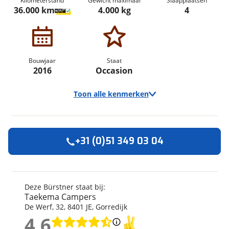
Kilometerstand
Gewicht maximaal
Slaapplaatsen
36.000 km
4.000 kg
4
Bouwjaar
Staat
2016
Occasion
Toon alle kenmerken
+31 (0)51 349 03 04
Algemeen
Merk
Bürstner
Automerk camper
Fiat
Deze Bürstner staat bij:
Taekema Campers
Model
Elegance
De Werf
,
32
,
8401 JE
,
Gorredijk
Uitvoering
695 G
4,6
Kilometerstand
36.000 km
4,6