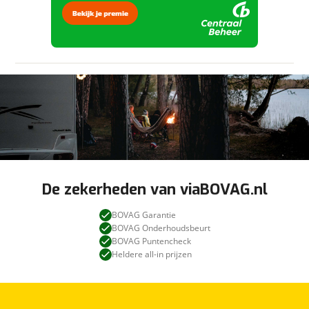
De zekerheden van viaBOVAG.nl
BOVAG Garantie
BOVAG Onderhoudsbeurt
BOVAG Puntencheck
Heldere all-in prijzen