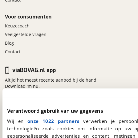
Voor consumenten
Keuzecoach
Veelgestelde vragen
Blog
Contact
viaBOVAG.nl app
Altijd het meest recente aanbod bij de hand.
Download 'm nu.
viaBOVAG.nl
Verantwoord gebruik van uw gegevens
Kosterijland
15
Wij en
onze 1022 partners
verwerken je persoonl
3981 AJ
Bunnik
technologieën zoals cookies om informatie op uw a
Een initiatief van
gepersonaliseerde advertenties en content, metingen
BOVAG