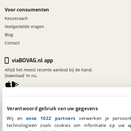
Voor consumenten
Keuzecoach
Veelgestelde vragen
Blog
Contact
viaBOVAG.nl app
Altijd het meest recente aanbod bij de hand.
Download 'm nu.
viaBOVAG.nl
Kosterijland
15
Verantwoord gebruik van uw gegevens
3981 AJ
Bunnik
Wij en
onze 1022 partners
verwerken je persoonl
Een initiatief van
BOVAG
technologieën zoals cookies om informatie op uw a