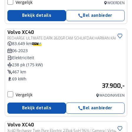
Vergelijk
WOERDEN
Bekijk details
Bel aanbieder
Volvo
XC40
RECHARGE ULTIMATE DARK 360GR CAM SCHUIFDAK HARMAN KARDON
83.649 km
06-2023
Elektriciteit
238 pk (175 kW)
467 km
69 kWh
37.900,-
Vergelijk
WADDINXVEEN
Bekijk details
Bel aanbieder
Volvo
XC40
Xc40 Recharge Twin Pure Electric 231pk SoH 96% | Camera | Virtual | Pano | Keyless | Cruise | Climate | Stoelverwarming