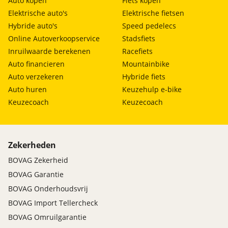
Auto kopen
Fiets kopen
Elektrische auto's
Elektrische fietsen
Hybride auto's
Speed pedelecs
Online Autoverkoopservice
Stadsfiets
Inruilwaarde berekenen
Racefiets
Auto financieren
Mountainbike
Auto verzekeren
Hybride fiets
Auto huren
Keuzehulp e-bike
Keuzecoach
Keuzecoach
Zekerheden
BOVAG Zekerheid
BOVAG Garantie
BOVAG Onderhoudsvrij
BOVAG Import Tellercheck
BOVAG Omruilgarantie