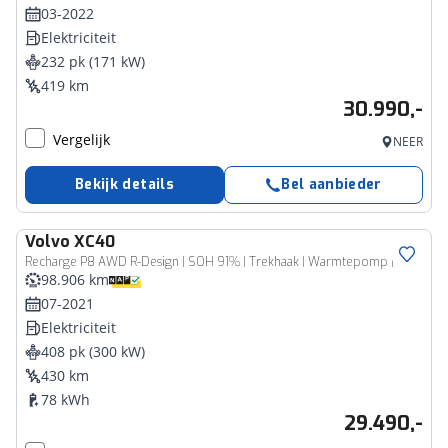
03-2022
Elektriciteit
232 pk (171 kW)
419 km
30.990,-
Vergelijk
NEER
Bekijk details
Bel aanbieder
Volvo
XC40
Recharge P8 AWD R-Design | SOH 91% | Trekhaak | Warmtepomp | Parkeersensoren | Apple Carplay | ACC | NL-Auto |
98.906 km
07-2021
Elektriciteit
408 pk (300 kW)
430 km
78 kWh
29.490,-