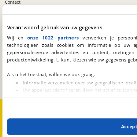
Contact
viaBOVAG.nl app
Verantwoord gebruik van uw gegevens
Altijd het meest recente aanbod bij de hand.
Download 'm nu.
Wij en
onze 1022 partners
verwerken je persoonl
technologieën zoals cookies om informatie op uw a
gepersonaliseerde advertenties en content, metingen
productontwikkeling. U kunt kiezen wie uw gegevens gebr
viaBOVAG.nl
Kosterijland
15
3981 AJ
Bunnik
Als u het toestaat, willen we ook graag:
Een initiatief van
Informatie verzamelen over uw geografische locati
BOVAG
Uw apparaat identificeren door het actief te scann
Lees meer over hoe uw persoonlijke gegevens worden ve
U kunt uw toestemming op elk moment wijzigen of intrekk
Over viaBOVAG.nl
Disclaimer- en Privacyverklaring
Cookievoorkeuren
Vacatures
Met cookies en vergelijkbare technieken zorgen we voor 
Accep
cookies zorgen ervoor dat de website goed werkt. Ook g
verbeteren. We tonen je graag relevante advertenties e