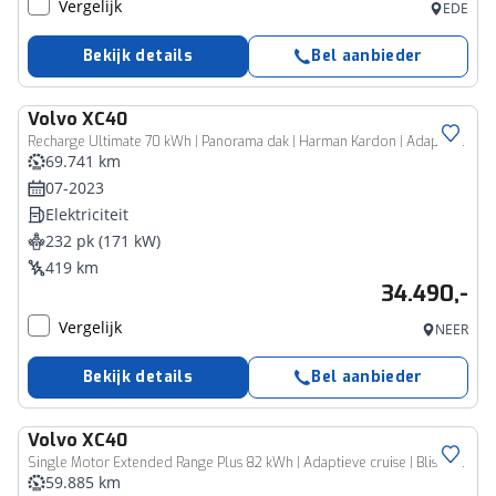
Vergelijk
EDE
Bekijk details
Bel aanbieder
Volvo
XC40
Recharge Ultimate 70 kWh | Panorama dak | Harman Kardon | Adaptieve cruise | Memory | Blis |
69.741 km
07-2023
Elektriciteit
232 pk (171 kW)
419 km
34.490,-
Vergelijk
NEER
Bekijk details
Bel aanbieder
Volvo
XC40
Single Motor Extended Range Plus 82 kWh | Adaptieve cruise | Blis | Full LED |
59.885 km