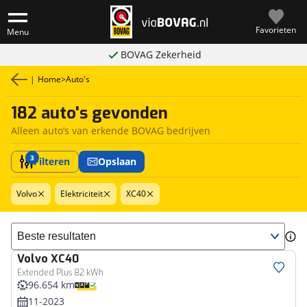
Favorieten
Menu
BOVAG Zekerheid
|
Home
>
Auto's
182 auto's gevonden
Alleen auto’s van erkende BOVAG bedrijven
3
Filteren
Opslaan
Volvo
Elektriciteit
XC40
Sorteer resultaten
Volvo
XC40
Extended Plus 82 kWh
96.654 km
11-2023