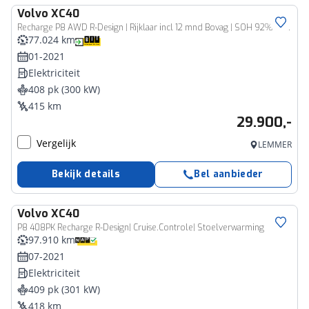
Volvo
XC40
Recharge P8 AWD R-Design | Rijklaar incl 12 mnd Bovag | SOH 92% Keyless Trekhaak Parkeersensoren voor Camera
77.024 km
01-2021
Elektriciteit
408 pk (300 kW)
415 km
29.900,-
Vergelijk
LEMMER
Bekijk details
Bel aanbieder
Volvo
XC40
P8 408PK Recharge R-Design| Cruise.Controle| Stoelverwarming
97.910 km
07-2021
Elektriciteit
409 pk (301 kW)
418 km