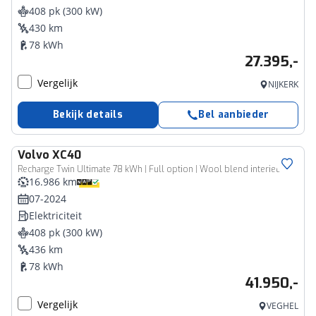
408 pk (300 kW)
430 km
78 kWh
27.395,-
Vergelijk
NIJKERK
Bekijk details
Bel aanbieder
Volvo
XC40
Recharge Twin Ultimate 78 kWh | Full option | Wool blend interieur
16.986 km
07-2024
Elektriciteit
408 pk (300 kW)
436 km
78 kWh
41.950,-
Vergelijk
VEGHEL