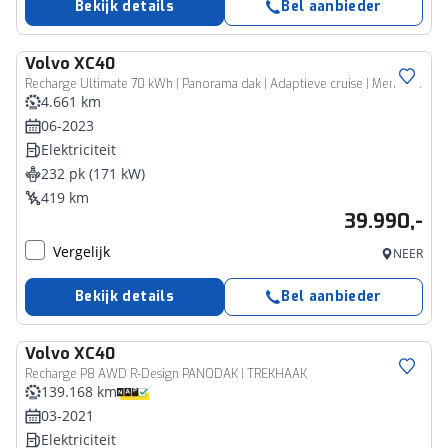
Bekijk details
Bel aanbieder
Volvo
XC40
Recharge Ultimate 70 kWh | Panorama dak | Adaptieve cruise | Memory | Blis | Harman Kardon |
4.661 km
06-2023
Elektriciteit
232 pk (171 kW)
419 km
39.990,-
Vergelijk
NEER
Bekijk details
Bel aanbieder
Volvo
XC40
Recharge P8 AWD R-Design PANODAK | TREKHAAK
139.168 km
03-2021
Elektriciteit