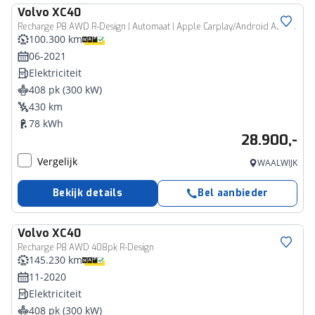
Volvo
XC40
Recharge P8 AWD R-Design | Automaat | Apple Carplay/Android Auto | Harman / Kardon | Panoramadak | Stoelverwarming | Parkeersensoren |
100.300 km
06-2021
Elektriciteit
408 pk (300 kW)
430 km
78 kWh
28.900,-
Vergelijk
WAALWIJK
Bekijk details
Bel aanbieder
Volvo
XC40
Recharge P8 AWD 408pk R-Design
145.230 km
11-2020
Elektriciteit
408 pk (300 kW)