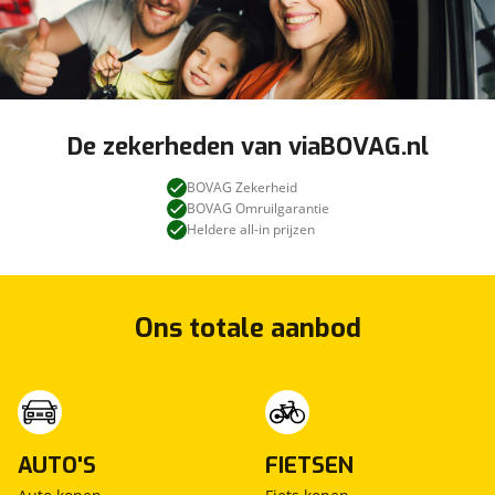
De zekerheden van viaBOVAG.nl
BOVAG Zekerheid
BOVAG Omruilgarantie
Heldere all-in prijzen
Ons totale aanbod
AUTO'S
FIETSEN