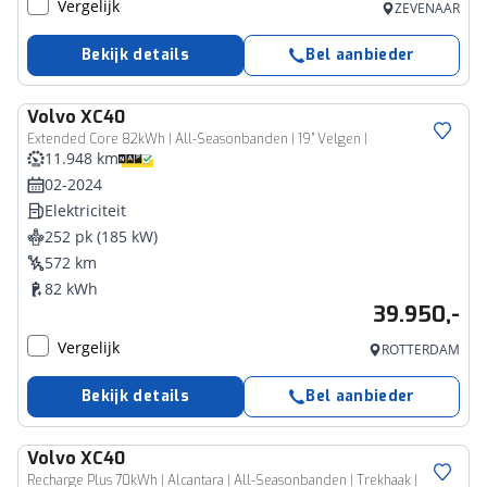
Vergelijk
ZEVENAAR
Bekijk details
Bel aanbieder
Volvo
XC40
Extended Core 82kWh | All-Seasonbanden | 19” Velgen |
11.948 km
02-2024
Elektriciteit
252 pk (185 kW)
572 km
82 kWh
39.950,-
Vergelijk
ROTTERDAM
Bekijk details
Bel aanbieder
Volvo
XC40
Recharge Plus 70kWh | Alcantara | All-Seasonbanden | Trekhaak |